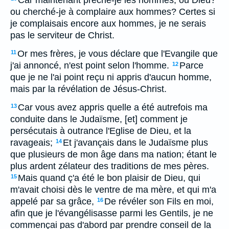
Car maintenant prêché-je les hommes, ou Dieu?
ou cherché-je à complaire aux hommes? Certes si
je complaisais encore aux hommes, je ne serais
pas le serviteur de Christ.
Or mes frères, je vous déclare que l'Evangile que
11
j'ai annoncé, n'est point selon l'homme.
Parce
12
que je ne l'ai point reçu ni appris d'aucun homme,
mais par la révélation de Jésus-Christ.
Car vous avez appris quelle a été autrefois ma
13
conduite dans le Judaïsme, [et] comment je
persécutais à outrance l'Eglise de Dieu, et la
ravageais;
Et j'avançais dans le Judaïsme plus
14
que plusieurs de mon âge dans ma nation; étant le
plus ardent zélateur des traditions de mes pères.
Mais quand ç'a été le bon plaisir de Dieu, qui
15
m'avait choisi dès le ventre de ma mère, et qui m'a
appelé par sa grâce,
De révéler son Fils en moi,
16
afin que je l'évangélisasse parmi les Gentils, je ne
commençai pas d'abord par prendre conseil de la