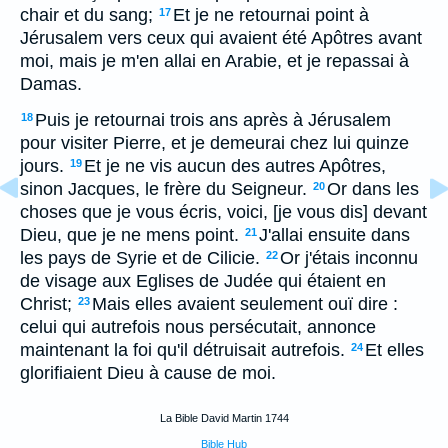
chair et du sang;
Et je ne retournai point à
17
Jérusalem vers ceux qui avaient été Apôtres avant
moi, mais je m'en allai en Arabie, et je repassai à
Damas.
Puis je retournai trois ans après à Jérusalem
18
pour visiter Pierre, et je demeurai chez lui quinze
jours.
Et je ne vis aucun des autres Apôtres,
19
sinon Jacques, le frère du Seigneur.
Or dans les
20
choses que je vous écris, voici, [je vous dis] devant
Dieu, que je ne mens point.
J'allai ensuite dans
21
les pays de Syrie et de Cilicie.
Or j'étais inconnu
22
de visage aux Eglises de Judée qui étaient en
Christ;
Mais elles avaient seulement ouï dire :
23
celui qui autrefois nous persécutait, annonce
maintenant la foi qu'il détruisait autrefois.
Et elles
24
glorifiaient Dieu à cause de moi.
La Bible David Martin 1744
Bible Hub