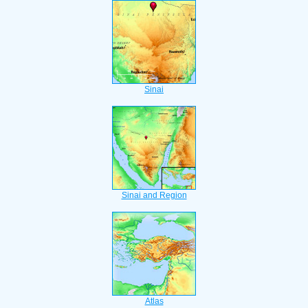
Sinai
Sinai and Region