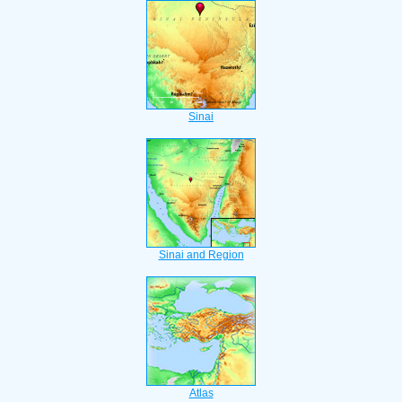
Sinai
Sinai and Region