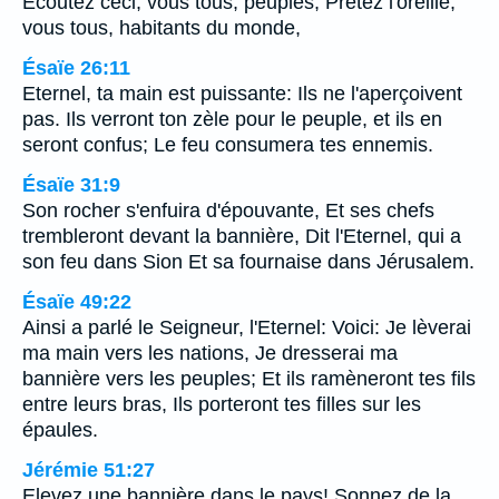
Ecoutez ceci, vous tous, peuples, Prêtez l'oreille,
vous tous, habitants du monde,
Ésaïe 26:11
Eternel, ta main est puissante: Ils ne l'aperçoivent
pas. Ils verront ton zèle pour le peuple, et ils en
seront confus; Le feu consumera tes ennemis.
Ésaïe 31:9
Son rocher s'enfuira d'épouvante, Et ses chefs
trembleront devant la bannière, Dit l'Eternel, qui a
son feu dans Sion Et sa fournaise dans Jérusalem.
Ésaïe 49:22
Ainsi a parlé le Seigneur, l'Eternel: Voici: Je lèverai
ma main vers les nations, Je dresserai ma
bannière vers les peuples; Et ils ramèneront tes fils
entre leurs bras, Ils porteront tes filles sur les
épaules.
Jérémie 51:27
Elevez une bannière dans le pays! Sonnez de la