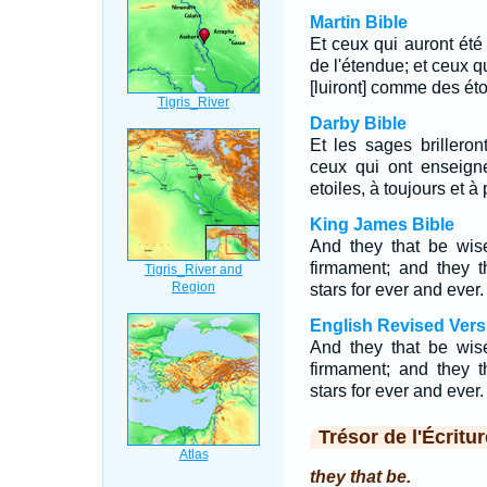
Martin Bible
Et ceux qui auront été 
de l'étendue; et ceux q
[luiront] comme des étoi
Darby Bible
Et les sages brillero
ceux qui ont enseigne
etoiles, à toujours et à 
King James Bible
And they that be wise
firmament; and they t
stars for ever and ever.
English Revised Vers
And they that be wise
firmament; and they t
stars for ever and ever.
Trésor de l'Écritur
they that be.