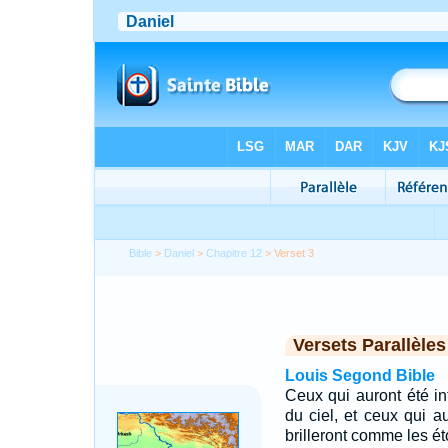
Bible
>
Daniel
>
Chapitre 12
> Verset 3
Versets Parallèles
Louis Segond Bible
Ceux qui auront été in
du ciel, et ceux qui au
brilleront comme les éto