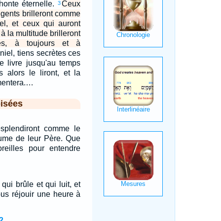
 honte éternelle.
Ceux
3
ligents brilleront comme
el, et ceux qui auront
à la multitude brilleront
es, à toujours et à
niel, tiens secrètes ces
le livre jusqu'au temps
s alors le liront, et la
mentera.…
isées
resplendiront comme le
aume de leur Père. Que
reilles pour entendre
qui brûle et qui luit, et
us réjouir une heure à
2