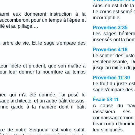
Ainsi en est-il de l
Le corps est semé co
armi eux donneront instruction à la
incorruptible;
i succomberont pour un temps à l'épée et
ité et au pillage.…
Proverbes 3:35
Les sages héritero
insensés ont la hon
un arbre de vie, Et le sage s'empare des
Proverbes 4:18
Le sentier des just
resplendissante, Do
teur fidèle et prudent, que son maître a
jusqu'au milieu du j
pour leur donner la nourriture au temps
Proverbes 11:30
Le fruit du juste es
sage s'empare des
eu qui m'a été donnée, j'ai posé le
Ésaïe 53:11
e architecte, et un autre bâtit dessus.
A cause du trav
ne garde à la manière dont il bâtit
rassasiera se
connaissance mon se
beaucoup d'hommes
ce de notre Seigneur est votre salut,
leurs iniquités.