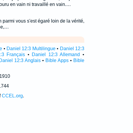
couru en vain ni travaillé en vain.…
 parmi vous s'est égaré loin de la vérité,
ène,…
re
•
Daniel 12:3 Multilingue
•
Daniel 12:3
:3 Français
•
Daniel 12:3 Allemand
•
Daniel 12:3 Anglais
•
Bible Apps
•
Bible
 1910
1744
f
CCEL.org
.