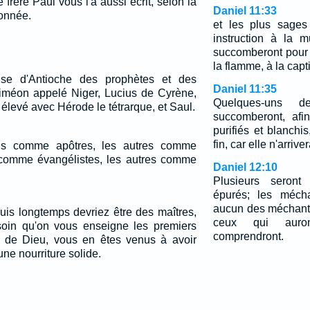
rère Paul vous l'a aussi écrit, selon la
Daniel 11:33
donnée.
et les plus sages
instruction à la m
succomberont pour 
la flamme, à la capti
lise d'Antioche des prophètes et des
Daniel 11:35
iméon appelé Niger, Lucius de Cyrène,
Quelques-uns 
élevé avec Hérode le tétrarque, et Saul.
succomberont, afin
purifiés et blanchi
fin, car elle n'arri
ns comme apôtres, les autres comme
 comme évangélistes, les autres comme
Daniel 12:10
Plusieurs seront 
épurés; les mécha
aucun des méchant
puis longtemps devriez être des maîtres,
ceux qui auront
oin qu'on vous enseigne les premiers
comprendront.
s de Dieu, vous en êtes venus à avoir
une nourriture solide.