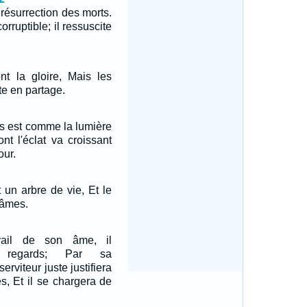
a résurrection des morts.
rruptible; il ressuscite
nt la gloire, Mais les
te en partage.
es est comme la lumière
nt l'éclat va croissant
our.
t un arbre de vie, Et le
 âmes.
ail de son âme, il
s regards; Par sa
rviteur juste justifiera
, Et il se chargera de