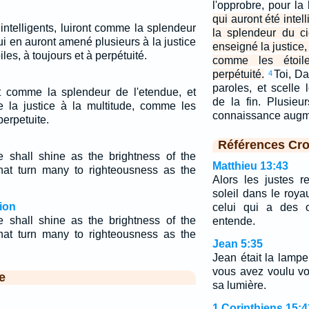
l'opprobre, pour la
qui auront été intel
intelligents, luiront comme la splendeur
la splendeur du ci
ui en auront amené plusieurs à la justice
enseigné la justice, 
les, à toujours et à perpétuité.
comme les étoil
perpétuité.
Toi, Da
4
paroles, et scelle 
nt comme la splendeur de l'etendue, et
de la fin. Plusieur
 la justice à la multitude, comme les
connaissance aug
perpetuite.
Références Cro
 shall shine as the brightness of the
Matthieu 13:43
hat turn many to righteousness as the
Alors les justes 
soleil dans le roy
ion
celui qui a des o
 shall shine as the brightness of the
entende.
hat turn many to righteousness as the
Jean 5:35
Jean était la lampe 
vous avez voulu vo
e
sa lumière.
1 Corinthiens 15:4