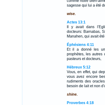
comme notre bien-aimé f
sagesse qui lui a été 
wise.
Actes 13:1
Il y avait dans l'Eg
docteurs: Barnabas, S
Manahen, qui avait été 
Éphésiens 4:11
Et il a donné les u
prophètes, les autres
pasteurs et docteurs,
Hébreux 5:12
Vous, en effet, qui de
vous avez encore bes
rudiments des oracle
besoin de lait et non d'
shine.
Proverbes 4:18