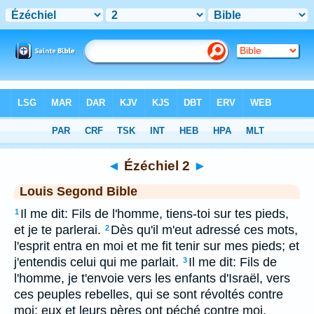
Bible
>
LSG
> Ézéchiel 2
◄
Ézéchiel 2
►
Louis Segond Bible
Il me dit: Fils de l'homme, tiens-toi sur tes pieds,
1
et je te parlerai.
Dès qu'il m'eut adressé ces mots,
2
l'esprit entra en moi et me fit tenir sur mes pieds; et
j'entendis celui qui me parlait.
Il me dit: Fils de
3
l'homme, je t'envoie vers les enfants d'Israël, vers
ces peuples rebelles, qui se sont révoltés contre
moi; eux et leurs pères ont péché contre moi,