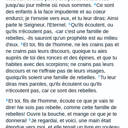
jusqu'au jour même où nous sommes.
Ce sont
4
des enfants à la face impudente et au coeur
endurci; je t'envoie vers eux, et tu leur diras: Ainsi
parle le Seigneur, l'Eternel.
Qu'ils écoutent, ou
5
qu'ils n'écoutent pas, -car c'est une famille de
rebelles, -ils sauront qu'un prophète est au milieu
d'eux.
Et toi, fils de l'homme, ne les crains pas et
6
ne crains pas leurs discours, quoique tu aies
auprès de toi des ronces et des épines, et que tu
habites avec des scorpions; ne crains pas leurs
discours et ne t'effraie pas de leurs visages,
quoiqu'ils soient une famille de rebelles.
Tu leur
7
diras mes paroles, qu'ils écoutent ou qu'ils
n'écoutent pas, car ce sont des rebelles.
Et toi, fils de l'homme, écoute ce que je vais te
8
dire! Ne sois pas rebelle, comme cette famille de
rebelles! Ouvre ta bouche, et mange ce que je te
donnerai!
Je regardai, et voici, une main était
9
étendue vers moi, et elle tenait un livre en rouleau.