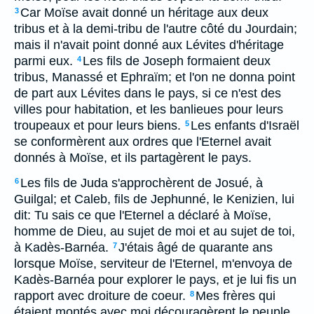
Car Moïse avait donné un héritage aux deux
3
tribus et à la demi-tribu de l'autre côté du Jourdain;
mais il n'avait point donné aux Lévites d'héritage
parmi eux.
Les fils de Joseph formaient deux
4
tribus, Manassé et Ephraïm; et l'on ne donna point
de part aux Lévites dans le pays, si ce n'est des
villes pour habitation, et les banlieues pour leurs
troupeaux et pour leurs biens.
Les enfants d'Israël
5
se conformèrent aux ordres que l'Eternel avait
donnés à Moïse, et ils partagèrent le pays.
Les fils de Juda s'approchèrent de Josué, à
6
Guilgal; et Caleb, fils de Jephunné, le Kenizien, lui
dit: Tu sais ce que l'Eternel a déclaré à Moïse,
homme de Dieu, au sujet de moi et au sujet de toi,
à Kadès-Barnéa.
J'étais âgé de quarante ans
7
lorsque Moïse, serviteur de l'Eternel, m'envoya de
Kadès-Barnéa pour explorer le pays, et je lui fis un
rapport avec droiture de coeur.
Mes frères qui
8
étaient montés avec moi découragèrent le peuple,