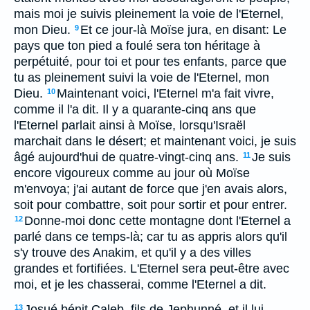
mais moi je suivis pleinement la voie de l'Eternel,
mon Dieu.
Et ce jour-là Moïse jura, en disant: Le
9
pays que ton pied a foulé sera ton héritage à
perpétuité, pour toi et pour tes enfants, parce que
tu as pleinement suivi la voie de l'Eternel, mon
Dieu.
Maintenant voici, l'Eternel m'a fait vivre,
10
comme il l'a dit. Il y a quarante-cinq ans que
l'Eternel parlait ainsi à Moïse, lorsqu'Israël
marchait dans le désert; et maintenant voici, je suis
âgé aujourd'hui de quatre-vingt-cinq ans.
Je suis
11
encore vigoureux comme au jour où Moïse
m'envoya; j'ai autant de force que j'en avais alors,
soit pour combattre, soit pour sortir et pour entrer.
Donne-moi donc cette montagne dont l'Eternel a
12
parlé dans ce temps-là; car tu as appris alors qu'il
s'y trouve des Anakim, et qu'il y a des villes
grandes et fortifiées. L'Eternel sera peut-être avec
moi, et je les chasserai, comme l'Eternel a dit.
Josué bénit Caleb, fils de Jephunné, et il lui
13