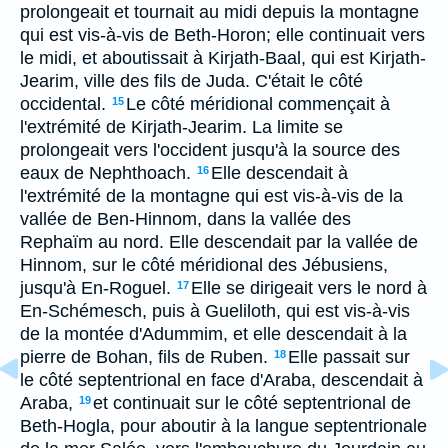
prolongeait et tournait au midi depuis la montagne
qui est vis-à-vis de Beth-Horon; elle continuait vers
le midi, et aboutissait à Kirjath-Baal, qui est Kirjath-
Jearim, ville des fils de Juda. C'était le côté
occidental.
Le côté méridional commençait à
15
l'extrémité de Kirjath-Jearim. La limite se
prolongeait vers l'occident jusqu'à la source des
eaux de Nephthoach.
Elle descendait à
16
l'extrémité de la montagne qui est vis-à-vis de la
vallée de Ben-Hinnom, dans la vallée des
Rephaïm au nord. Elle descendait par la vallée de
Hinnom, sur le côté méridional des Jébusiens,
jusqu'à En-Roguel.
Elle se dirigeait vers le nord à
17
En-Schémesch, puis à Gueliloth, qui est vis-à-vis
de la montée d'Adummim, et elle descendait à la
pierre de Bohan, fils de Ruben.
Elle passait sur
18
le côté septentrional en face d'Araba, descendait à
Araba,
et continuait sur le côté septentrional de
19
Beth-Hogla, pour aboutir à la langue septentrionale