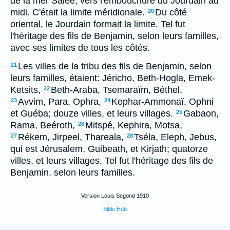
de la mer Salée, vers l'embouchure du Jourdain au
midi. C'était la limite méridionale.
Du côté
20
oriental, le Jourdain formait la limite. Tel fut
l'héritage des fils de Benjamin, selon leurs familles,
avec ses limites de tous les côtés.
Les villes de la tribu des fils de Benjamin, selon
21
leurs familles, étaient: Jéricho, Beth-Hogla, Emek-
Ketsits,
Beth-Araba, Tsemaraïm, Béthel,
22
Avvim, Para, Ophra,
Kephar-Ammonaï, Ophni
23
24
et Guéba; douze villes, et leurs villages.
Gabaon,
25
Rama, Beéroth,
Mitspé, Kephira, Motsa,
26
Rékem, Jirpeel, Thareala,
Tséla, Eleph, Jebus,
27
28
qui est Jérusalem, Guibeath, et Kirjath; quatorze
villes, et leurs villages. Tel fut l'héritage des fils de
Benjamin, selon leurs familles.
Version Louis Segond 1910
Bible Hub