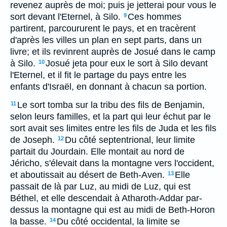
revenez auprès de moi; puis je jetterai pour vous le
sort devant l'Eternel, à Silo.
Ces hommes
9
partirent, parcoururent le pays, et en tracèrent
d'après les villes un plan en sept parts, dans un
livre; et ils revinrent auprès de Josué dans le camp
à Silo.
Josué jeta pour eux le sort à Silo devant
10
l'Eternel, et il fit le partage du pays entre les
enfants d'Israël, en donnant à chacun sa portion.
Le sort tomba sur la tribu des fils de Benjamin,
11
selon leurs familles, et la part qui leur échut par le
sort avait ses limites entre les fils de Juda et les fils
de Joseph.
Du côté septentrional, leur limite
12
partait du Jourdain. Elle montait au nord de
Jéricho, s'élevait dans la montagne vers l'occident,
et aboutissait au désert de Beth-Aven.
Elle
13
passait de là par Luz, au midi de Luz, qui est
Béthel, et elle descendait à Atharoth-Addar par-
dessus la montagne qui est au midi de Beth-Horon
la basse.
Du côté occidental, la limite se
14