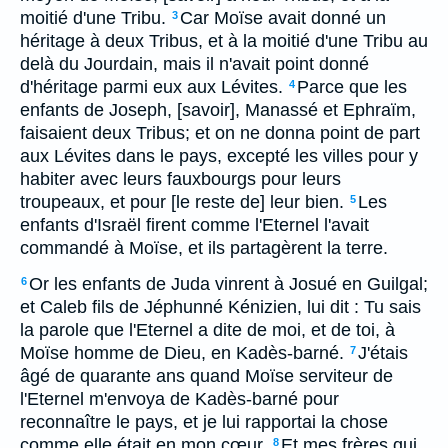
moitié d'une Tribu.
Car Moïse avait donné un
3
héritage à deux Tribus, et à la moitié d'une Tribu au
delà du Jourdain, mais il n'avait point donné
d'héritage parmi eux aux Lévites.
Parce que les
4
enfants de Joseph, [savoir], Manassé et Ephraïm,
faisaient deux Tribus; et on ne donna point de part
aux Lévites dans le pays, excepté les villes pour y
habiter avec leurs fauxbourgs pour leurs
troupeaux, et pour [le reste de] leur bien.
Les
5
enfants d'Israël firent comme l'Eternel l'avait
commandé à Moïse, et ils partagèrent la terre.
Or les enfants de Juda vinrent à Josué en Guilgal;
6
et Caleb fils de Jéphunné Kénizien, lui dit : Tu sais
la parole que l'Eternel a dite de moi, et de toi, à
Moïse homme de Dieu, en Kadès-barné.
J'étais
7
âgé de quarante ans quand Moïse serviteur de
l'Eternel m'envoya de Kadès-barné pour
reconnaître le pays, et je lui rapportai la chose
comme elle était en mon cœur.
Et mes frères qui
8