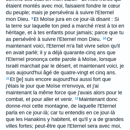
étaient montés avec moi, faisaient fondre le cœur
du peuple; mais je persévérai à suivre l'Eternel
mon Dieu.
Et Moïse jura en ce jour-là disant : Si
9
la terre sur laquelle ton pied a marché n'est à toi en
héritage, et à tes enfants pour jamais; parce que tu
as persévéré à suivre l'Eternel mon Dieu.
Or
10
maintenant voici, l'Eternel m'a fait vivre selon qu'il
en avait parlé; il y a déjà quarante-cinq ans que
l'Eternel prononça cette parole à Moïse, lorsque
Israël marchait par le désert, et maintenant voici, je
suis aujourd'hui âgé de quatre-vingt et cinq ans.
Et [je] suis encore aujourd'hui aussi fort que
11
j'étais le jour que Moïse m'envoya, et j'ai
maintenant la même force que j'avais alors pour le
combat, et pour aller et venir.
Maintenant donc
12
donne-moi cette montagne, de laquelle l'Eternel
parla en ce jour-là; car tu entendis en ce jour-là
que les Hanakins y habitent, et qu'il y a de grandes
villes fortes; peut-être que l'Eternel sera avec moi,