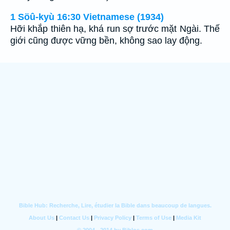
1 Söû-kyù 16:30 Vietnamese (1934)
Hỡi khắp thiên hạ, khá run sợ trước mặt Ngài. Thế
giới cũng được vững bền, không sao lay động.