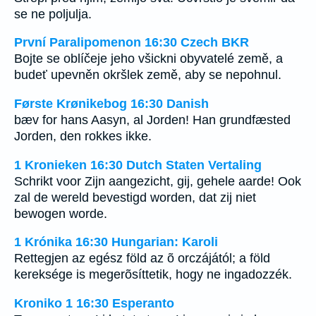
se ne poljulja.
První Paralipomenon 16:30 Czech BKR
Bojte se oblíčeje jeho všickni obyvatelé země, a
budeť upevněn okršlek země, aby se nepohnul.
Første Krønikebog 16:30 Danish
bæv for hans Aasyn, al Jorden! Han grundfæsted
Jorden, den rokkes ikke.
1 Kronieken 16:30 Dutch Staten Vertaling
Schrikt voor Zijn aangezicht, gij, gehele aarde! Ook
zal de wereld bevestigd worden, dat zij niet
bewogen worde.
1 Krónika 16:30 Hungarian: Karoli
Rettegjen az egész föld az õ orczájától; a föld
kereksége is megerõsíttetik, hogy ne ingadozzék.
Kroniko 1 16:30 Esperanto