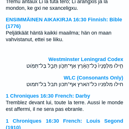
Tremu antaux Li la tuta tero; Li arangxis ja la
mondon, ke gxi ne sxanceligxu.
ENSIMMÄINEN AIKAKIRJA 16:30 Finnish: Bible
(1776)
Peljätkäät häntä kaikki maailma; hän on maan
vahvistanut, ettei se liiku.
Westminster Leningrad Codex
חִ֤ילוּ מִלְּפָנָיו֙ כָּל־הָאָ֔רֶץ אַף־תִּכֹּ֥ון תֵּבֵ֖ל בַּל־תִּמֹּֽוט׃
WLC (Consonants Only)
חילו מלפניו כל־הארץ אף־תכון תבל בל־תמוט׃
1 Chroniques 16:30 French: Darby
Tremblez devant lui, toute la terre. Aussi le monde
est affermi, il ne sera pas ebranle.
1 Chroniques 16:30 French: Louis Segond
(1910)