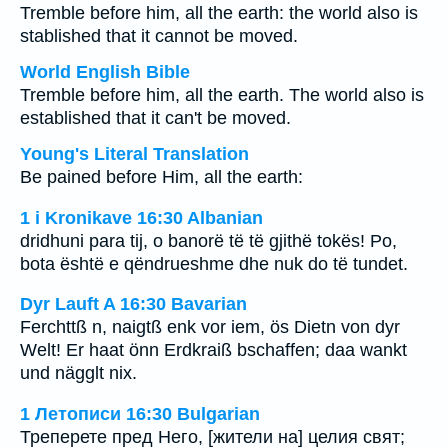
Tremble before him, all the earth: the world also is
stablished that it cannot be moved.
World English Bible
Tremble before him, all the earth. The world also is
established that it can't be moved.
Young's Literal Translation
Be pained before Him, all the earth:
1 i Kronikave 16:30 Albanian
dridhuni para tij, o banorë të të gjithë tokës! Po,
bota është e qëndrueshme dhe nuk do të tundet.
Dyr Lauft A 16:30 Bavarian
Ferchttß n, naigtß enk vor iem, ös Dietn von dyr
Welt! Er haat önn Erdkraiß bschaffen; daa wankt
und nägglt nix.
1 Летописи 16:30 Bulgarian
Треперете пред Него, [жители на] целия свят;