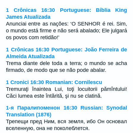
1 Crônicas 16:30 Portuguese: Bíblia King
James Atualizada
Anunciai entre as nações: ‘O SENHOR é rei. Sim,
o mundo está firme e não será abalado; Ele julgará
os povos com retidão!’
1 Crônicas 16:30 Portuguese: João Ferreira de
Almeida Atualizada
Trema diante dele toda a terra; o mundo se acha
firmado, de modo que se não pode abalar.
1 Cronici 16:30 Romanian: Cornilescu
Tremuraţi înaintea Lui, toţi locuitorii pămîntului!
Căci lumea este întărită, şi nu se clatină.
1-я Паралипоменон 16:30 Russian: Synodal
Translation (1876)
Трепещи пред Ним, вся земля, ибо Он основал
вселенную, она не поколеблется.