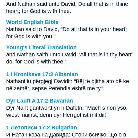
And Nathan said unto David, Do all that is in thine
heart; for God is with thee.
World English Bible
Nathan said to David, "Do all that is in your heart;
for God is with you."
Young's Literal Translation
and Nathan saith unto David, 'All that is in thy heart
do, for God is with thee.'
1 i Kronikave 17:2 Albanian
Nathani iu përgjegj Davidit: "Bëj të gjitha ato që ke
në zemër, sepse Perëndia është me ty".
Dyr Lauft A 17:2 Bavarian
Dyr Nant gantwortt yn n Dafetn: "Mach s non yso,
wiest mainst, denn dyr Herrgot ist mit dir!"
1 Летописи 17:2 Bulgarian
И Натан каза на Давида: Стори всичко, що е в