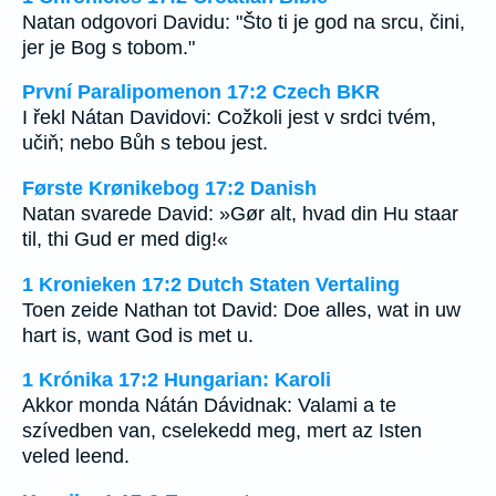
Natan odgovori Davidu: "Što ti je god na srcu, čini,
jer je Bog s tobom."
První Paralipomenon 17:2 Czech BKR
I řekl Nátan Davidovi: Cožkoli jest v srdci tvém,
učiň; nebo Bůh s tebou jest.
Første Krønikebog 17:2 Danish
Natan svarede David: »Gør alt, hvad din Hu staar
til, thi Gud er med dig!«
1 Kronieken 17:2 Dutch Staten Vertaling
Toen zeide Nathan tot David: Doe alles, wat in uw
hart is, want God is met u.
1 Krónika 17:2 Hungarian: Karoli
Akkor monda Nátán Dávidnak: Valami a te
szívedben van, cselekedd meg, mert az Isten
veled leend.