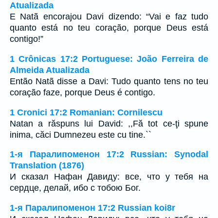
Atualizada
E Natã encorajou Davi dizendo: “Vai e faz tudo
quanto está no teu coração, porque Deus está
contigo!”
1 Crônicas 17:2 Portuguese: João Ferreira de
Almeida Atualizada
Então Natã disse a Davi: Tudo quanto tens no teu
coração faze, porque Deus é contigo.
1 Cronici 17:2 Romanian: Cornilescu
Natan a răspuns lui David: ,,Fă tot ce-ţi spune
inima, căci Dumnezeu este cu tine.``
1-я Паралипоменон 17:2 Russian: Synodal
Translation (1876)
И сказал Нафан Давиду: все, что у тебя на
сердце, делай, ибо с тобою Бог.
1-я Паралипоменон 17:2 Russian koi8r