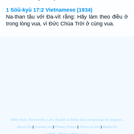
1 Söû-kyù 17:2 Vietnamese (1934)
Na-than tâu với Ða-vít rằng: Hãy làm theo điều ở
trong lòng vua, vì Ðức Chúa Trời ở cùng vua.