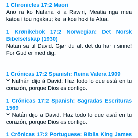
1 Chronicles 17:2 Maori
Ano ra ko Natana ki a Rawiri, Meatia nga mea
katoa i tou ngakau; kei a koe hoki te Atua.
1 Krønikebok 17:2 Norwegian: Det Norsk
Bibelselskap (1930)
Natan sa til David: Gjør du alt det du har i sinne!
For Gud er med dig.
1 Crónicas 17:2 Spanish: Reina Valera 1909
Y Nathán dijo á David: Haz todo lo que está en tu
corazón, porque Dios es contigo.
1 Crónicas 17:2 Spanish: Sagradas Escrituras
1569
Y Natán dijo a David: Haz todo lo que
está
en tu
corazón, porque Dios
es
contigo.
1 Crônicas 17:2 Portuguese: Bíblia King James