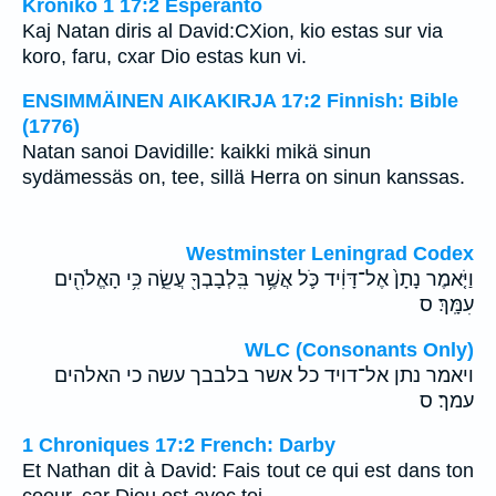
Kroniko 1 17:2 Esperanto
Kaj Natan diris al David:CXion, kio estas sur via
koro, faru, cxar Dio estas kun vi.
ENSIMMÄINEN AIKAKIRJA 17:2 Finnish: Bible
(1776)
Natan sanoi Davidille: kaikki mikä sinun
sydämessäs on, tee, sillä Herra on sinun kanssas.
Westminster Leningrad Codex
וַיֹּ֤אמֶר נָתָן֙ אֶל־דָּוִ֔יד כֹּ֛ל אֲשֶׁ֥ר בִּֽלְבָבְךָ֖ עֲשֵׂ֑ה כִּ֥י הָאֱלֹהִ֖ים
עִמָּֽךְ׃ ס
WLC (Consonants Only)
ויאמר נתן אל־דויד כל אשר בלבבך עשה כי האלהים
עמך׃ ס
1 Chroniques 17:2 French: Darby
Et Nathan dit à David: Fais tout ce qui est dans ton