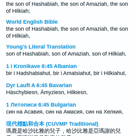
the son of Hashabiah, the son of Amaziah, the son
of Hilkiah;
World English Bible
the son of Hashabiah, the son of Amaziah, the son
of Hilkiah,
Young's Literal Translation
son of Hashabiah, son of Amaziah, son of Hilkiah,
1 i Kronikave 6:45 Albanian
bir i Hadshabiahut, bir i Amatsiahut, bir i Hilkiahut,
Dyr Lauft A 6:45 Bavarian
Häschybiesn, Ämyziesn, Hilkiesn,
1 Летописи 6:45 Bulgarian
син на Асавия, син на Амасия, син на Хелкия,
現代標點和合本 (CUVMP Traditional)
瑪鹿是哈沙比雅的兒子，哈沙比雅是亞瑪謝的兒