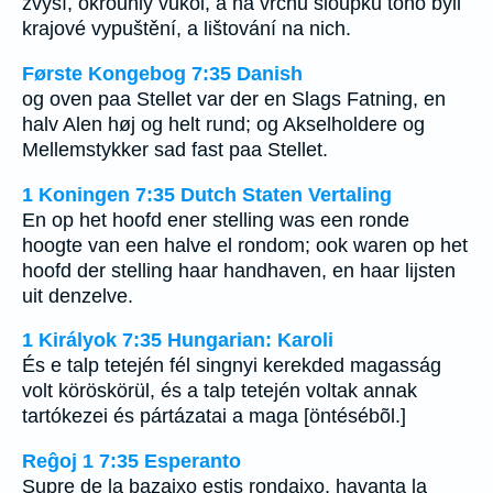
zvýší, okrouhlý vůkol, a na vrchu sloupku toho byli
krajové vypuštění, a lištování na nich.
Første Kongebog 7:35 Danish
og oven paa Stellet var der en Slags Fatning, en
halv Alen høj og helt rund; og Akselholdere og
Mellemstykker sad fast paa Stellet.
1 Koningen 7:35 Dutch Staten Vertaling
En op het hoofd ener stelling was een ronde
hoogte van een halve el rondom; ook waren op het
hoofd der stelling haar handhaven, en haar lijsten
uit denzelve.
1 Királyok 7:35 Hungarian: Karoli
És e talp tetején fél singnyi kerekded magasság
volt köröskörül, és a talp tetején voltak annak
tartókezei és pártázatai a maga [öntésébõl.]
Reĝoj 1 7:35 Esperanto
Supre de la bazajxo estis rondajxo, havanta la