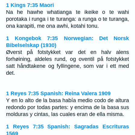
1 Kings 7:35 Maori
Na he hawhe whatianga te ikeike o te wahi
porotaka i runga i te turanga: a runga o te turanga,
ona karapiti, me ona awhi, kotahi tonu.
1 Kongebok 7:35 Norwegian: Det Norsk
Bibelselskap (1930)
Øverst på fotstykket var det en halv alens
forhøining, aldeles rund, og oventil på fotstykket
satt håndtakene og fyllingene, som var i ett med
det.
1 Reyes 7:35 Spanish: Reina Valera 1909
Y en lo alto de la basa había medio codo de altura
redondo por todas partes: y encima de la basa sus
molduras y cintas, las cuales eran de ella misma.
1 Reyes 7:35 Spanish: Sagradas Escrituras
1569