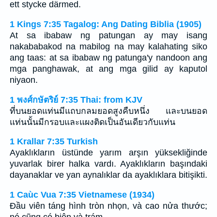
ett stycke därmed.
1 Kings 7:35 Tagalog: Ang Dating Biblia (1905)
At sa ibabaw ng patungan ay may isang
nakababakod na mabilog na may kalahating siko
ang taas: at sa ibabaw ng patunga'y nandoon ang
mga panghawak, at ang mga gilid ay kaputol
niyaon.
1 พงศ์กษัตริย์ 7:35 Thai: from KJV
ที่บนยอดแท่นมีแถบกลมยอดสูงคืบหนึ่ง และบนยอด
แท่นนั้นมีกรอบและแผงติดเป็นอันเดียวกับแท่น
1 Krallar 7:35 Turkish
Ayaklıkların üstünde yarım arşın yüksekliğinde
yuvarlak birer halka vardı. Ayaklıkların başındaki
dayanaklar ve yan aynalıklar da ayaklıklara bitişikti.
1 Caùc Vua 7:35 Vietnamese (1934)
Ðầu viên táng hình tròn nhọn, và cao nửa thước;
nó cũng có biên và trám.