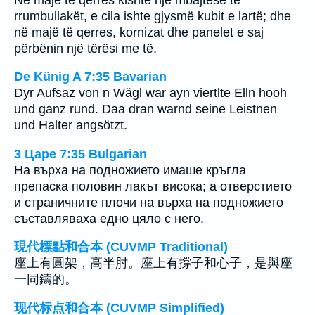
rrumbullakët, e cila ishte gjysmë kubit e lartë; dhe
në majë të qerres, kornizat dhe panelet e saj
përbënin një tërësi me të.
De Künig A 7:35 Bavarian
Dyr Aufsaz von n Wägl war ayn viertlte Elln hooh
und ganz rund. Daa dran warnd seine Leistnen
und Halter angsötzt.
3 Царе 7:35 Bulgarian
На върха на подножието имаше кръгла
препаска половин лакът висока; а отверстието
и страничните плочи на върха на подножието
съставляваха едно цяло с него.
現代標點和合本 (CUVMP Traditional)
座上有圓架，高半肘。座上有撐子和心子，是與座
一同鑄的。
现代标点和合本 (CUVMP Simplified)