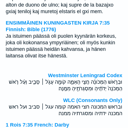
alton de duono de ulno; kaj supre de la bazajxo
gxiaj teniloj kaj muretoj elstaris el gxi mem.
ENSIMMÄINEN KUNINGASTEN KIRJA 7:35
Finnish: Bible (1776)
Ja istuimen päässä oli puolen kyynärän korkeus,
joka oli kokonansa ympyriäinen; oli myös kunkin
istuimen päässä heidän kahvansa, ja hänen
laitansa olivat itse hänestä.
Westminster Leningrad Codex
וּבְרֹ֣אשׁ הַמְּכֹונָ֗ה חֲצִ֧י הָאַמָּ֛ה קֹומָ֖ה עָגֹ֣ל ׀ סָבִ֑יב וְעַ֨ל רֹ֤אשׁ
הַמְּכֹנָה֙ יְדֹתֶ֔יהָ וּמִסְגְּרֹתֶ֖יהָ מִמֶּֽנָּה׃
WLC (Consonants Only)
ובראש המכונה חצי האמה קומה עגל ׀ סביב ועל ראש
המכנה ידתיה ומסגרתיה ממנה׃
1 Rois 7:35 French: Darby