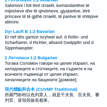
Salomoni i foli tërë Izraelit, komandantëve të
mijesheve dhe të qindsheve, gjyqtarëve, tërë
princave të të gjithë Izraelit, të parëve të shtëpive
atërore.
Dyr Lauft B 1:2 Bavarian
Er rief dös gantze Isryheel auf, d Rottn- und
Scharfüerer, d Richter, allsand Gwäppltn und d
Sippnhaeupter.
2 Летописи 1:2 Bulgarian
Тогава Соломон говори на целия Израил, на
хилядниците и стотниците, на съдиите и на
всичките първенци от целия Израил,
началниците на бащините [домове];
現代標點和合本 (CUVMP Traditional)
所羅門吩咐以色列眾人，就是千夫長、百夫長、審
判官、首領與族長都來。