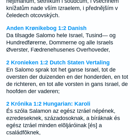
hejtmanům, setníkům i soudcům, i všechněm
knížatům nade vším Izraelem, i přednějším v
čeledech otcovských.
Anden Krønikebog 1:2 Danish
Da tilsagde Salomo hele Israel, Tusind— og
Hundredførerne, Dommerne og alle Israels
Øverster, Fædrenehusenes Overhoveder,
2 Kronieken 1:2 Dutch Staten Vertaling
En Salomo sprak tot het ganse Israel, tot de
oversten der duizenden en der honderden, en tot
de richteren, en tot alle vorsten in gans Israel, de
hoofden der vaderen;
2 Krónika 1:2 Hungarian: Karoli
És szóla Salamon az egész Izráel népének,
ezredeseknek, századosoknak, a bíráknak és
egész Izráel minden elõljáróinak [és] a
családfõknek,