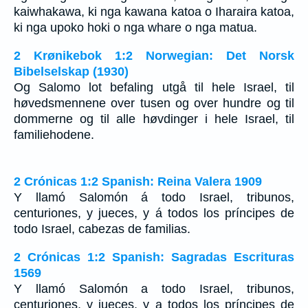
kaiwhakawa, ki nga kawana katoa o Iharaira katoa,
ki nga upoko hoki o nga whare o nga matua.
2 Krønikebok 1:2 Norwegian: Det Norsk
Bibelselskap (1930)
Og Salomo lot befaling utgå til hele Israel, til
høvedsmennene over tusen og over hundre og til
dommerne og til alle høvdinger i hele Israel, til
familiehodene.
2 Crónicas 1:2 Spanish: Reina Valera 1909
Y llamó Salomón á todo Israel, tribunos,
centuriones, y jueces, y á todos los príncipes de
todo Israel, cabezas de familias.
2 Crónicas 1:2 Spanish: Sagradas Escrituras
1569
Y llamó Salomón a todo Israel, tribunos,
centuriones, y jueces, y a todos los príncipes de