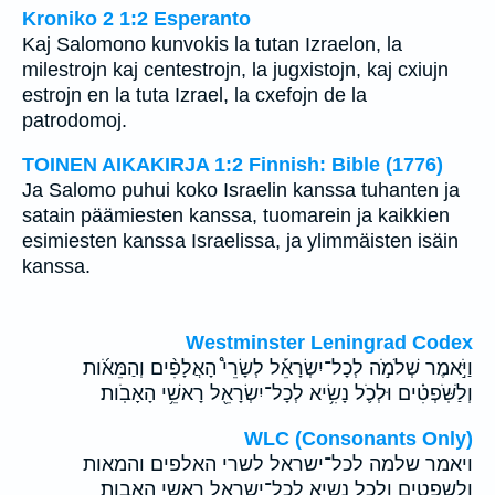
Kroniko 2 1:2 Esperanto
Kaj Salomono kunvokis la tutan Izraelon, la
milestrojn kaj centestrojn, la jugxistojn, kaj cxiujn
estrojn en la tuta Izrael, la cxefojn de la
patrodomoj.
TOINEN AIKAKIRJA 1:2 Finnish: Bible (1776)
Ja Salomo puhui koko Israelin kanssa tuhanten ja
satain päämiesten kanssa, tuomarein ja kaikkien
esimiesten kanssa Israelissa, ja ylimmäisten isäin
kanssa.
Westminster Leningrad Codex
וַיֹּ֣אמֶר שְׁלֹמֹ֣ה לְכָל־יִשְׂרָאֵ֡ל לְשָׂרֵי֩ הָאֲלָפִ֨ים וְהַמֵּאֹ֜ות
וְלַשֹּֽׁפְטִ֗ים וּלְכֹ֛ל נָשִׂ֥יא לְכָל־יִשְׂרָאֵ֖ל רָאשֵׁ֥י הָאָבֹֽות׃
WLC (Consonants Only)
ויאמר שלמה לכל־ישראל לשרי האלפים והמאות
ולשפטים ולכל נשיא לכל־ישראל ראשי האבות׃