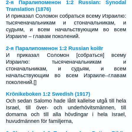
2-я Паралипоменон 1:2 Russian: Synodal
Translation (1876)
И приказал Соломон собраться всему Израилю:
тысяченачальникам и стоначальникам, и
судьям, и всем начальствующим во всем
Израиле – главам поколений.
2-я Паралипоменон 1:2 Russian koi8r
И приказал Соломон [собраться] всему
Израилю: тысяченачальникам и
стоначальникам, и судьям, и всем
начальствующим во всем Израиле--главам
поколений.[]
Krönikeboken 1:2 Swedish (1917)
Och sedan Salomo hade låtit kallelse utgå till hela
Israel, till över- och underhövitsmännen, till
domarna och till alla hövdingar i hela Israel,
huvudmännen för familjerna,