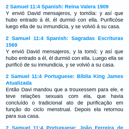
2 Samuel 11:4 Spanish: Reina Valera 1909
Y envió David mensajeros, y tomóla: y así que
hubo entrado á él, él durmió con ella. Purificóse
luego ella de su inmundicia, y se volvió á su casa.
2 Samuel 11:4 Spanish: Sagradas Escrituras
1569
Y envió David mensajeros, y la tomó; y así que
hubo entrado a él, él durmió con ella. Luego ella se
purificó de su inmundicia, y se volvió a su casa.
2 Samuel 11:4 Portuguese: Bíblia King James
Atualizada
Então Davi mandou que a trouxessem para ele, e
teve relações sexuais com ela, que havia
concluído o tradicional ato de purificação em
função do ciclo menstrual. Depois ela retornou
para sua casa.
2 Samuel 11:4 Portuguese: João Ferreira de