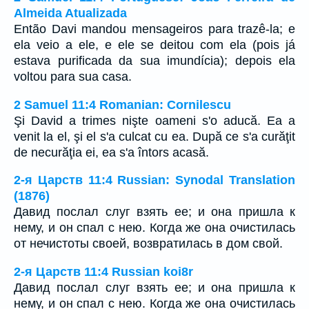
Almeida Atualizada
Então Davi mandou mensageiros para trazê-la; e
ela veio a ele, e ele se deitou com ela (pois já
estava purificada da sua imundícia); depois ela
voltou para sua casa.
2 Samuel 11:4 Romanian: Cornilescu
Şi David a trimes nişte oameni s'o aducă. Ea a
venit la el, şi el s'a culcat cu ea. După ce s'a curăţit
de necurăţia ei, ea s'a întors acasă.
2-я Царств 11:4 Russian: Synodal Translation
(1876)
Давид послал слуг взять ее; и она пришла к
нему, и он спал с нею. Когда же она очистилась
от нечистоты своей, возвратилась в дом свой.
2-я Царств 11:4 Russian koi8r
Давид послал слуг взять ее; и она пришла к
нему, и он спал с нею. Когда же она очистилась