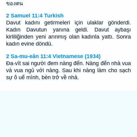
ของตน
2 Samuel 11:4 Turkish
Davut kadını getirmeleri için ulaklar gönderdi.
Kadın Davutun yanına geldi. Davut aybaşı
kirliliğinden yeni arınmış olan kadınla yattı. Sonra
kadın evine döndü.
2 Sa-mu-eân 11:4 Vietnamese (1934)
Ða-vít sai người đem nàng đến. Nàng đến nhà vua
và vua ngủ với nàng. Sau khi nàng làm cho sạch
sự ô uế mình, bèn trở về nhà.