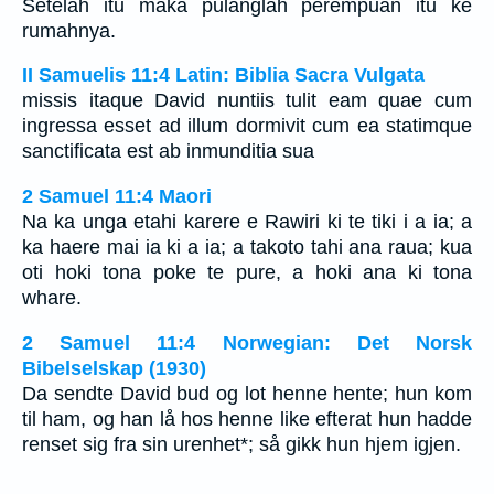
Setelah itu maka pulanglah perempuan itu ke
rumahnya.
II Samuelis 11:4 Latin: Biblia Sacra Vulgata
missis itaque David nuntiis tulit eam quae cum
ingressa esset ad illum dormivit cum ea statimque
sanctificata est ab inmunditia sua
2 Samuel 11:4 Maori
Na ka unga etahi karere e Rawiri ki te tiki i a ia; a
ka haere mai ia ki a ia; a takoto tahi ana raua; kua
oti hoki tona poke te pure, a hoki ana ki tona
whare.
2 Samuel 11:4 Norwegian: Det Norsk
Bibelselskap (1930)
Da sendte David bud og lot henne hente; hun kom
til ham, og han lå hos henne like efterat hun hadde
renset sig fra sin urenhet*; så gikk hun hjem igjen.