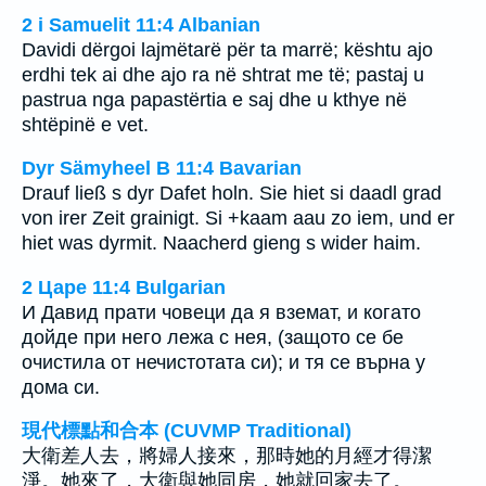
2 i Samuelit 11:4 Albanian
Davidi dërgoi lajmëtarë për ta marrë; kështu ajo
erdhi tek ai dhe ajo ra në shtrat me të; pastaj u
pastrua nga papastërtia e saj dhe u kthye në
shtëpinë e vet.
Dyr Sämyheel B 11:4 Bavarian
Drauf ließ s dyr Dafet holn. Sie hiet si daadl grad
von irer Zeit grainigt. Si +kaam aau zo iem, und er
hiet was dyrmit. Naacherd gieng s wider haim.
2 Царе 11:4 Bulgarian
И Давид прати човеци да я вземат, и когато
дойде при него лежа с нея, (защото се бе
очистила от нечистотата си); и тя се върна у
дома си.
現代標點和合本 (CUVMP Traditional)
大衛差人去，將婦人接來，那時她的月經才得潔
淨。她來了，大衛與她同房，她就回家去了。