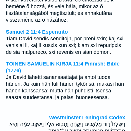
beméne õ hozzá, és vele hála, mikor az õ
tisztátalanságából megtisztult; és annakutána
visszaméne az õ házához.
Samuel 2 11:4 Esperanto
Tiam David sendis senditojn, por preni sxin; kaj sxi
venis al li, kaj li kusxis kun sxi; kiam sxi repurigxis
de sia malpureco, sxi revenis en sian domon.
TOINEN SAMUELIN KIRJA 11:4 Finnish: Bible
(1776)
Ja David lähetti sanansaattajat ja antoi tuoda
hänen. Ja kuin hän tuli hänen tykönsä, makasi hän
hänen kanssansa; mutta hän puhdisti itsensä
saastaisuudestansa, ja palasi huoneesensa.
Westminster Leningrad Codex
וַיִּשְׁלַח֩ דָּוִ֨ד מַלְאָכִ֜ים וַיִּקָּחֶ֗הָ וַתָּבֹ֤וא אֵלָיו֙ וַיִּשְׁכַּ֣ב עִמָּ֗הּ וְהִ֥יא
מִתְקַדֶּ֖שֶׁת מִטֻּמְאָתָ֑הּ וַתָּ֖שָׁב אֶל־בֵּיתָֽהּ׃