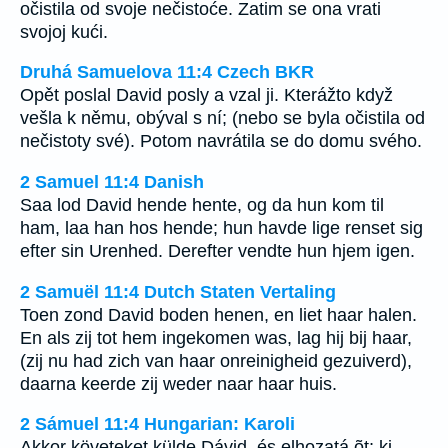
očistila od svoje nečistoće. Zatim se ona vrati
svojoj kući.
Druhá Samuelova 11:4 Czech BKR
Opět poslal David posly a vzal ji. Kterážto když
vešla k němu, obýval s ní; (nebo se byla očistila od
nečistoty své). Potom navrátila se do domu svého.
2 Samuel 11:4 Danish
Saa lod David hende hente, og da hun kom til
ham, laa han hos hende; hun havde lige renset sig
efter sin Urenhed. Derefter vendte hun hjem igen.
2 Samuël 11:4 Dutch Staten Vertaling
Toen zond David boden henen, en liet haar halen.
En als zij tot hem ingekomen was, lag hij bij haar,
(zij nu had zich van haar onreinigheid gezuiverd),
daarna keerde zij weder naar haar huis.
2 Sámuel 11:4 Hungarian: Karoli
Akkor követeket külde Dávid, és elhozatá õt; ki