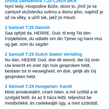
Druhá Samuelova 7:25 Czech BKR
Nyní tedy, Hospodine Bože, slovo to, jímž jsi se
zamluvil služebníku svému a domu jeho, naplniž je
až na věky, a učiň tak, jakž jsi mluvil,
2 Samuel 7:25 Danish
Saa opfyld da, HERRE, Gud, til evig Tid den
Forjættelse, du udtalte om din Tjener og hans Hus
og gør, som du sagde!
2 Samuël 7:25 Dutch Staten Vertaling
Nu dan, HEERE God, doe dit woord, dat Gij over
Uw knecht en over zijn huis gesproken hebt,
bestaan tot in eeuwigheid, en doe, gelijk als Gij
gesproken hebt.
2 Sámuel 7:25 Hungarian: Karoli
Most annakokáért, Uram Isten, a mit szóltál a te
szolgád felõl, és az õ háza felõl, teljesítsd be
mindörökké; és cselekedjél úgy, a mint szólottál;