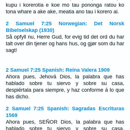
kupu i korerotia e koe mo tau pononga ratou ko
tona whare a ake ake, meatia ano tau i korero ai.
2 Samuel 7:25 Norwegian: Det Norsk
Bibelselskap (1930)
Så opfyll nu, Herre Gud, for evig tid det ord du har
talt over din tjener og hans hus, og gjør som du har
sagt!
2 Samuel 7:25 Spanish: Reina Valera 1909
Ahora pues, Jehová Dios, la palabra que has
hablado sobre tu siervo y sobre su casa,
despiértala para siempre, y haz conforme á lo que
has dicho.
2 Samuel 7:25 Spanish: Sagradas Escrituras
1569
Ahora pues, SEÑOR Dios, la palabra que has
hablado sobre tu siervo y sobre su casa,