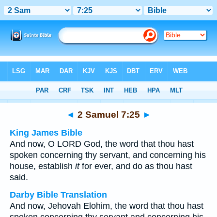
Bible
>
Multilingual
> 2 Samuel 7:25
◄
2 Samuel 7:25
►
King James Bible
And now, O LORD God, the word that thou hast
spoken concerning thy servant, and concerning his
house, establish
it
for ever, and do as thou hast
said.
Darby Bible Translation
And now, Jehovah Elohim, the word that thou hast