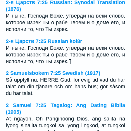
2-я Царств 7:25 Russian: Synodal Translation
(1876)
И ныне, Господи Боже, утверди на веки слово,
которое изрек Ты о рабе Твоем и о доме его, и
исполни то, что Ты изрек.
2-я Царств 7:25 Russian koi8r
И ныне, Господи Боже, утверди на веки слово,
которое изрек Ты о рабе Твоем и о доме его, и
исполни то, что Ты изрек.[]
2 Samuelsbokem 7:25 Swedish (1917)
Så uppfyll nu, HERRE Gud, för evig tid vad du har
talat om din tjänare och om hans hus; gör såsom
du har talat.
2 Samuel 7:25 Tagalog: Ang Dating Biblia
(1905)
At ngayon, Oh Panginoong Dios, ang salita na
iyong sinalita tungkol sa iyong lingkod, at tungkol