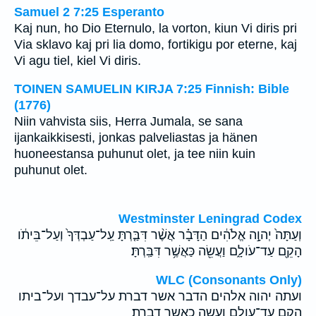
Samuel 2 7:25 Esperanto
Kaj nun, ho Dio Eternulo, la vorton, kiun Vi diris pri
Via sklavo kaj pri lia domo, fortikigu por eterne, kaj
Vi agu tiel, kiel Vi diris.
TOINEN SAMUELIN KIRJA 7:25 Finnish: Bible
(1776)
Niin vahvista siis, Herra Jumala, se sana
ijankaikkisesti, jonkas palveliastas ja hänen
huoneestansa puhunut olet, ja tee niin kuin
puhunut olet.
Westminster Leningrad Codex
וְעַתָּה֙ יְהוָ֣ה אֱלֹהִ֔ים הַדָּבָ֗ר אֲשֶׁ֨ר דִּבַּ֤רְתָּ עַֽל־עַבְדְּךָ֙ וְעַל־בֵּיתֹ֔ו
הָקֵ֖ם עַד־עֹולָ֑ם וַעֲשֵׂ֖ה כַּאֲשֶׁ֥ר דִּבַּֽרְתָּ׃
WLC (Consonants Only)
ועתה יהוה אלהים הדבר אשר דברת על־עבדך ועל־ביתו
הקם עד־עולם ועשה כאשר דברת׃