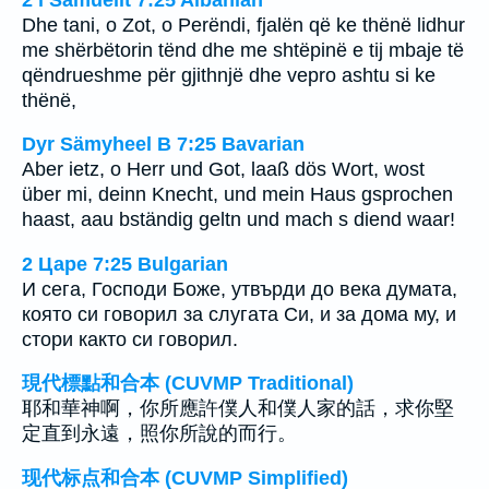
Dhe tani, o Zot, o Perëndi, fjalën që ke thënë lidhur
me shërbëtorin tënd dhe me shtëpinë e tij mbaje të
qëndrueshme për gjithnjë dhe vepro ashtu si ke
thënë,
Dyr Sämyheel B 7:25 Bavarian
Aber ietz, o Herr und Got, laaß dös Wort, wost
über mi, deinn Knecht, und mein Haus gsprochen
haast, aau bständig geltn und mach s diend waar!
2 Царе 7:25 Bulgarian
И сега, Господи Боже, утвърди до века думата,
която си говорил за слугата Си, и за дома му, и
стори както си говорил.
現代標點和合本 (CUVMP Traditional)
耶和華神啊，你所應許僕人和僕人家的話，求你堅
定直到永遠，照你所說的而行。
现代标点和合本 (CUVMP Simplified)