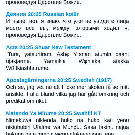
проповедуя Царствие Божие.
Деяния 20:25 Russian koi8r
И ныне, вот, я знаю, что уже не увидите лица
моего все вы, между которыми ходил я,
проповедуя Царствие Божие.
Acts 20:25 Shuar New Testament
`Tura, yatsurtiram, Ashφ Y·snan atumin paant
ujakjarme. Yamaikia Wφniaka atakka
Wßitkiashtatrume.
Apostagärningarna 20:25 Swedish (1917)
Och se, jag vet nu att I icke mer skolen få se mitt
ansikte, I alla bland vilka jag har gått omkring och
predikat om riket.
Matendo Ya Mitume 20:25 Swahili NT
Nimekuwa nikienda huko na huko kati yenu
nikiuhubiri Ufalme wa Mungu. Sasa lakini, najua
hakuna hata mmoja wenu atakayeniona tena.