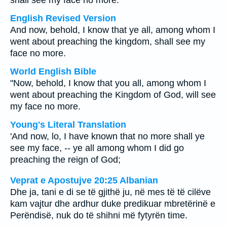
shall see my face no more.
English Revised Version
And now, behold, I know that ye all, among whom I
went about preaching the kingdom, shall see my
face no more.
World English Bible
"Now, behold, I know that you all, among whom I
went about preaching the Kingdom of God, will see
my face no more.
Young's Literal Translation
'And now, lo, I have known that no more shall ye
see my face, -- ye all among whom I did go
preaching the reign of God;
Veprat e Apostujve 20:25 Albanian
Dhe ja, tani e di se të gjithë ju, në mes të të cilëve
kam vajtur dhe ardhur duke predikuar mbretërinë e
Perëndisë, nuk do të shihni më fytyrën time.