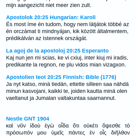
mijn aangezicht niet meer zien zult.
Apostolok 20:25 Hungarian: Karoli
És most íme én tudom, hogy nem látjátok többé az
én orczámat ti mindnyájan, kik között általmentem,
prédikálván az Istennek országát.
La agoj de la apostoloj 20:25 Esperanto
Kaj nun jen mi scias, ke vi cxiuj, inter kiuj mi iradis,
predikante la regnon, ne plu vidos mian vizagxon.
Apostolien teot 20:25 Finnish: Bible (1776)
Ja nyt katso, minä tiedän, ettette silleen saa nähdä
minun kasvojani, kaikki te, joiden kautta minä olen
vaeltanut ja Jumalan valtakuntaa saarnannut.
Nestle GNT 1904
καὶ νῦν ἰδοὺ ἐγὼ οἶδα ὅτι οὐκέτι ὄψεσθε τὸ
πρόσωπόν μου ὑμεῖς πάντες ἐν οἷς διῆλθον