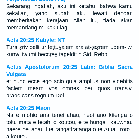
Sekarang ingatlah, aku ini ketahui bahwa kamu
sekalian, yang sudah aku lewati dengan
memberitakan kerajaan Allah itu, tiada akan
memandang mukaku lagi.
Acts 20:25 Kabyle: NT
Tura ẓriɣ belli ur tețțuɣalem ara aț-țeẓrem udem-iw,
kunwi iwumi beccṛeɣ tageldit n Sidi Ṛebbi.
Actus Apostolorum 20:25 Latin: Biblia Sacra
Vulgata
et nunc ecce ego scio quia amplius non videbitis
faciem meam vos omnes per quos transivi
praedicans regnum Dei
Acts 20:25 Maori
Na e mohio ana tenei ahau, heoi ano kitenga o
toku mata e tetahi o koutou, e te hunga i kauwhau
haere nei ahau i te rangatiratanga o te Atua i roto i
a koutou.