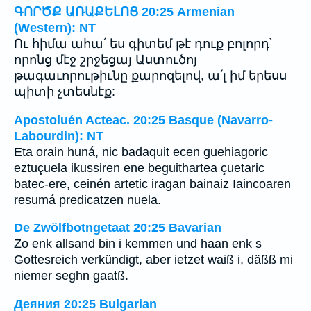
ԳՈՐԾՔ ԱՌԱՔԵԼՈՑ 20:25 Armenian
(Western): NT
Ու հիմա ահա՛ ես գիտեմ թէ դուք բոլորդ՝
որոնց մէջ շրջեցայ Աստուծոյ
թագաւորութիւնը քարոզելով, ա՛լ իմ երեսս
պիտի չտեսնէք:
Apostoluén Acteac. 20:25 Basque (Navarro-
Labourdin): NT
Eta orain huná, nic badaquit ecen guehiagoric
eztuçuela ikussiren ene beguithartea çuetaric
batec-ere, ceinén artetic iragan bainaiz Iaincoaren
resumá predicatzen nuela.
De Zwölfbotngetaat 20:25 Bavarian
Zo enk allsand bin i kemmen und haan enk s
Gottesreich verkündigt, aber ietzet waiß i, däßß mi
niemer seghn gaatß.
Деяния 20:25 Bulgarian