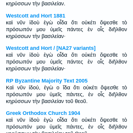
κηρύσσων τὴν βασιλείαν.
Westcott and Hort 1881
καὶ νῦν ἰδοὺ ἐγὼ οἶδα ὅτι οὐκέτι ὄψεσθε τὸ
πρόσωπόν μου ὑμεῖς πάντες ἐν οἷς διῆλθον
κηρύσσων τὴν βασιλείαν·
Westcott and Hort / [NA27 variants]
καὶ νῦν ἰδοὺ ἐγὼ οἶδα ὅτι οὐκέτι ὄψεσθε τὸ
πρόσωπόν μου ὑμεῖς πάντες ἐν οἷς διῆλθον
κηρύσσων τὴν βασιλείαν·
RP Byzantine Majority Text 2005
Καὶ νῦν ἰδού, ἐγὼ ο ἴδα ὅτι οὐκέτι ὄψεσθε τὸ
πρόσωπόν μου ὑμεῖς πάντες, ἐν οἷς διῆλθον
κηρύσσων τὴν βασιλείαν τοῦ θεοῦ.
Greek Orthodox Church 1904
καὶ νῦν ἰδοὺ ἐγὼ οἶδα ὅτι οὐκέτι ὄψεσθε τὸ
πρόσωπόν μου ὑμεῖς πάντες, ἐν οἷς διῆλθον