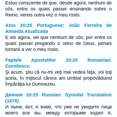
Estou consciente de que, desde agora, nenhum de
vós, entre os quais passei ensinando sobre o
Reino, vereis outra vez o meu rosto.
Atos 20:25 Portuguese: João Ferreira de
Almeida Atualizada
E eis agora, sei que nenhum de vós, por entre os
quais passei pregando o reino de Deus, jamais
tornará a ver o meu rosto.
Faptele Apostolilor 20:25 Romanian:
Cornilescu
Şi acum, ştiu că nu-mi veţi mai vedea faţa, voi toţi
aceia, în mijlocul cărora am umblat propovăduind
Împărăţia lui Dumnezeu.
Деяния 20:25 Russian: Synodal Translation
(1876)
И ныне, вот, я знаю, что уже не увидите лица
моего все вы, между которыми ходил я,