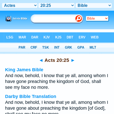
Bible
>
Multilingual
> Acts 20:25
◄
Acts 20:25
►
King James Bible
And now, behold, I know that ye all, among whom I
have gone preaching the kingdom of God, shall
see my face no more.
Darby Bible Translation
And now, behold, I know that ye all, among whom I
have gone about preaching the kingdom [of God],