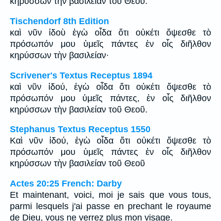
κηρύσσων τὴν βασιλείαν τοῦ Θεοῦ.
Tischendorf 8th Edition
καὶ νῦν ἰδοὺ ἐγὼ οἶδα ὅτι οὐκέτι ὄψεσθε τὸ
πρόσωπόν μου ὑμεῖς πάντες ἐν οἷς διῆλθον
κηρύσσων τὴν βασιλείαν·
Scrivener's Textus Receptus 1894
καὶ νῦν ἰδού, ἐγὼ οἶδα ὅτι οὐκέτι ὄψεσθε τὸ
πρόσωπόν μου ὑμεῖς πάντες, ἐν οἷς διῆλθον
κηρύσσων τὴν βασιλείαν τοῦ Θεοῦ.
Stephanus Textus Receptus 1550
Καὶ νῦν ἰδού, ἐγὼ οἶδα ὅτι οὐκέτι ὄψεσθε τὸ
πρόσωπόν μου ὑμεῖς πάντες ἐν οἷς διῆλθον
κηρύσσων τὴν βασιλείαν τοῦ Θεοῦ
Actes 20:25 French: Darby
Et maintenant, voici, moi je sais que vous tous,
parmi lesquels j'ai passe en prechant le royaume
de Dieu, vous ne verrez plus mon visage.