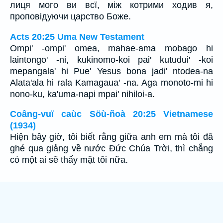
лиця мого ви всї, між котрими ходив я,
проповідуючи царство Боже.
Acts 20:25 Uma New Testament
Ompi' -ompi' omea, mahae-ama mobago hi
laintongo' -ni, kukinomo-koi pai' kutudui' -koi
mepangala' hi Pue' Yesus bona jadi' ntodea-na
Alata'ala hi rala Kamagaua' -na. Aga monoto-mi hi
nono-ku, ka'uma-napi mpai' nihiloi-a.
Coâng-vuï caùc Söù-ñoà 20:25 Vietnamese
(1934)
Hiện bây giờ, tôi biết rằng giữa anh em mà tôi đã
ghé qua giảng về nước Ðức Chúa Trời, thì chẳng
có một ai sẽ thấy mặt tôi nữa.