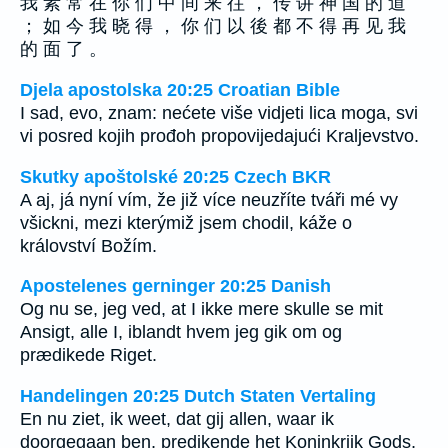
我 素 常 在 你 们 中 间 来 往 ， 传 讲 神 国 的 道
； 如 今 我 晓 得 ， 你 们 以 後 都 不 得 再 见 我
的 面 了 。
Djela apostolska 20:25 Croatian Bible
I sad, evo, znam: nećete više vidjeti lica moga, svi
vi posred kojih prođoh propovijedajući Kraljevstvo.
Skutky apoštolské 20:25 Czech BKR
A aj, já nyní vím, že již více neuzříte tváři mé vy
všickni, mezi kterýmiž jsem chodil, káže o
království Božím.
Apostelenes gerninger 20:25 Danish
Og nu se, jeg ved, at I ikke mere skulle se mit
Ansigt, alle I, iblandt hvem jeg gik om og
prædikede Riget.
Handelingen 20:25 Dutch Staten Vertaling
En nu ziet, ik weet, dat gij allen, waar ik
doorgegaan ben, predikende het Koninkrijk Gods,