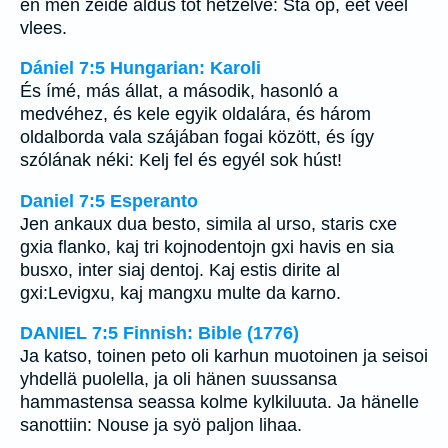
en men zeide aldus tot hetzelve: Sta op, eet veel
vlees.
Dániel 7:5 Hungarian: Karoli
És ímé, más állat, a második, hasonló a
medvéhez, és kele egyik oldalára, és három
oldalborda vala szájában fogai között, és így
szólának néki: Kelj fel és egyél sok húst!
Daniel 7:5 Esperanto
Jen ankaux dua besto, simila al urso, staris cxe
gxia flanko, kaj tri kojnodentojn gxi havis en sia
busxo, inter siaj dentoj. Kaj estis dirite al
gxi:Levigxu, kaj mangxu multe da karno.
DANIEL 7:5 Finnish: Bible (1776)
Ja katso, toinen peto oli karhun muotoinen ja seisoi
yhdellä puolella, ja oli hänen suussansa
hammastensa seassa kolme kylkiluuta. Ja hänelle
sanottiin: Nouse ja syö paljon lihaa.