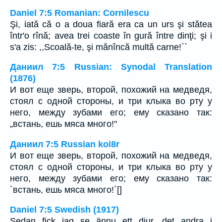
Daniel 7:5 Romanian: Cornilescu
Şi, iată că o a doua fiară era ca un urs şi stătea
într'o rînă; avea trei coaste în gură între dinţi; şi i
s'a zis: ,,Scoală-te, şi mănîncă multă carne!``
Даниил 7:5 Russian: Synodal Translation
(1876)
И вот еще зверь, второй, похожий на медведя,
стоял с одной стороны, и три клыка во рту у
него, между зубами его; ему сказано так:
„встань, ешь мяса много!"
Даниил 7:5 Russian koi8r
И вот еще зверь, второй, похожий на медведя,
стоял с одной стороны, и три клыка во рту у
него, между зубами его; ему сказано так:
`встань, ешь мяса много!`[]
Daniel 7:5 Swedish (1917)
Sedan fick jag se ännu ett djur, det andra i