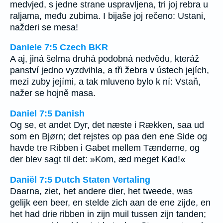
medvjed, s jedne strane uspravljena, tri joj rebra u
raljama, među zubima. I bijaše joj rečeno: Ustani,
nažderi se mesa!
Daniele 7:5 Czech BKR
A aj, jiná šelma druhá podobná nedvědu, kteráž
panství jedno vyzdvihla, a tři žebra v ústech jejích,
mezi zuby jejími, a tak mluveno bylo k ní: Vstaň,
nažer se hojně masa.
Daniel 7:5 Danish
Og se, et andet Dyr, det næste i Rækken, saa ud
som en Bjørn; det rejstes op paa den ene Side og
havde tre Ribben i Gabet mellem Tænderne, og
der blev sagt til det: »Kom, æd meget Kød!«
Daniël 7:5 Dutch Staten Vertaling
Daarna, ziet, het andere dier, het tweede, was
gelijk een beer, en stelde zich aan de ene zijde, en
het had drie ribben in zijn muil tussen zijn tanden;