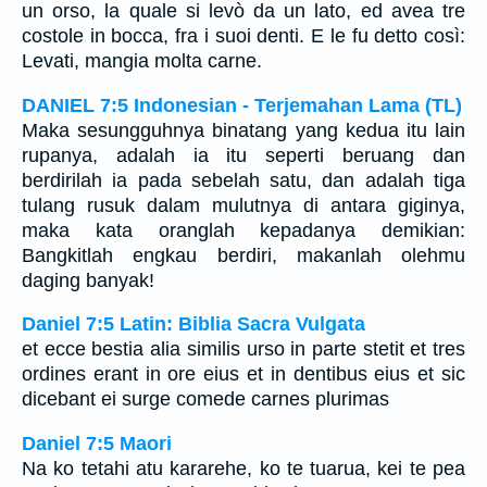
un orso, la quale si levò da un lato, ed avea tre
costole in bocca, fra i suoi denti. E le fu detto così:
Levati, mangia molta carne.
DANIEL 7:5 Indonesian - Terjemahan Lama (TL)
Maka sesungguhnya binatang yang kedua itu lain
rupanya, adalah ia itu seperti beruang dan
berdirilah ia pada sebelah satu, dan adalah tiga
tulang rusuk dalam mulutnya di antara giginya,
maka kata oranglah kepadanya demikian:
Bangkitlah engkau berdiri, makanlah olehmu
daging banyak!
Daniel 7:5 Latin: Biblia Sacra Vulgata
et ecce bestia alia similis urso in parte stetit et tres
ordines erant in ore eius et in dentibus eius et sic
dicebant ei surge comede carnes plurimas
Daniel 7:5 Maori
Na ko tetahi atu kararehe, ko te tuarua, kei te pea