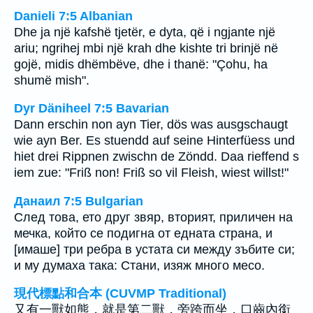
Danieli 7:5 Albanian
Dhe ja një kafshë tjetër, e dyta, që i ngjante një
ariu; ngrihej mbi një krah dhe kishte tri brinjë në
gojë, midis dhëmbëve, dhe i thanë: "Çohu, ha
shumë mish".
Dyr Däniheel 7:5 Bavarian
Dann erschin non ayn Tier, dös was ausgschaugt
wie ayn Ber. Es stuendd auf seine Hinterfüess und
hiet drei Rippnen zwischn de Zöndd. Daa rieffend s
iem zue: "Friß non! Friß so vil Fleish, wiest willst!"
Данаил 7:5 Bulgarian
След това, ето друг звяр, вторият, приличен на
мечка, който се подигна от едната страна, и
[имаше] три ребра в устата си между зъбите си;
и му думаха така: Стани, изяж много месо.
現代標點和合本 (CUVMP Traditional)
又有一獸如熊，就是第二獸，旁跨而坐，口齒內銜