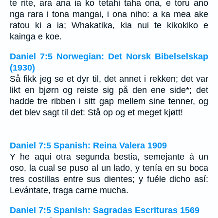
te rite, ara ana ia ko tetahi taha ona, e toru ano
nga rara i tona mangai, i ona niho: a ka mea ake
ratou ki a ia; Whakatika, kia nui te kikokiko e
kainga e koe.
Daniel 7:5 Norwegian: Det Norsk Bibelselskap
(1930)
Så fikk jeg se et dyr til, det annet i rekken; det var
likt en bjørn og reiste sig på den ene side*; det
hadde tre ribben i sitt gap mellem sine tenner, og
det blev sagt til det: Stå op og et meget kjøtt!
Daniel 7:5 Spanish: Reina Valera 1909
Y he aquí otra segunda bestia, semejante á un
oso, la cual se puso al un lado, y tenía en su boca
tres costillas entre sus dientes; y fuéle dicho así:
Levántate, traga carne mucha.
Daniel 7:5 Spanish: Sagradas Escrituras 1569