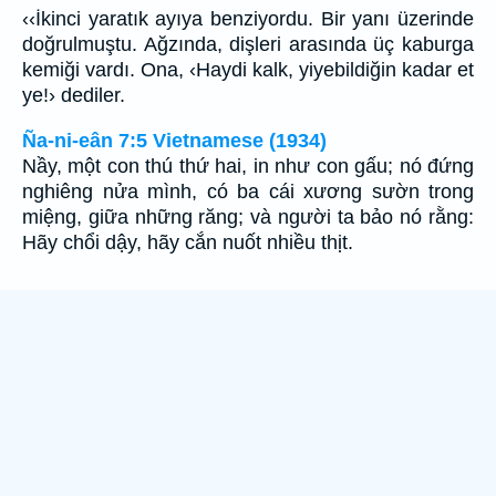
‹‹İkinci yaratık ayıya benziyordu. Bir yanı üzerinde
doğrulmuştu. Ağzında, dişleri arasında üç kaburga
kemiği vardı. Ona, ‹Haydi kalk, yiyebildiğin kadar et
ye!› dediler.
Ña-ni-eân 7:5 Vietnamese (1934)
Nầy, một con thú thứ hai, in như con gấu; nó đứng
nghiêng nửa mình, có ba cái xương sườn trong
miệng, giữa những răng; và người ta bảo nó rằng:
Hãy chổi dậy, hãy cắn nuốt nhiều thịt.