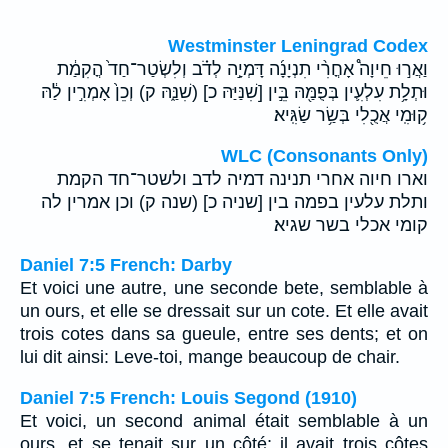
Westminster Leningrad Codex
וַאֲר֣וּ חֵיוָה֩ אָחֳרִ֨י תִנְיָנָ֜ה דָּמְיָ֣ה לְדֹ֗ב וְלִשְׂטַר־חַד֙ הֳקִמַ֔ת
וּתְלָ֥ת עִלְעִ֛ין בְּפֻמַּ֖הּ בֵּ֣ין [שִׁנַּיַּהּ כ] (שִׁנַּ֑הּ ק) וְכֵן֙ אָמְרִ֣ין לַ֔הּ
ק֥וּמִֽי אֲכֻ֖לִי בְּשַׂ֥ר שַׂגִּֽיא׃
WLC (Consonants Only)
וארו חיוה אחרי תנינה דמיה לדב ולשטר־חד הקמת
ותלת עלעין בפמה בין [שניה כ] (שנה ק) וכן אמרין לה
קומי אכלי בשר שגיא׃
Daniel 7:5 French: Darby
Et voici une autre, une seconde bete, semblable à
un ours, et elle se dressait sur un cote. Et elle avait
trois cotes dans sa gueule, entre ses dents; et on
lui dit ainsi: Leve-toi, mange beaucoup de chair.
Daniel 7:5 French: Louis Segond (1910)
Et voici, un second animal était semblable à un
ours, et se tenait sur un côté; il avait trois côtes