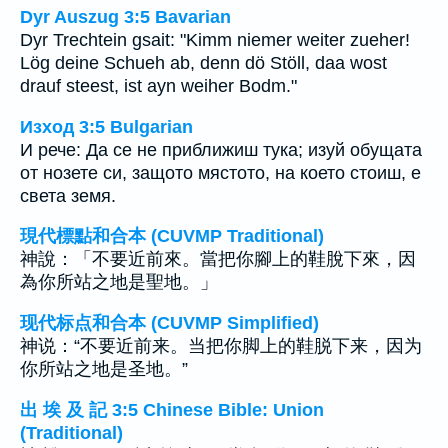
Dyr Auszug 3:5 Bavarian
Dyr Trechtein gsait: "Kimm niemer weiter zueher!
Lög deine Schueh ab, denn dö Stöll, daa wost
drauf steest, ist ayn weiher Bodm."
Изход 3:5 Bulgarian
И рече: Да се не приближиш тука; изуй обущата
от нозете си, защото мястото, на което стоиш, е
света земя.
現代標點和合本 (CUVMP Traditional)
神說：「不要近前來。當把你腳上的鞋脫下來，因
為你所站之地是聖地。」
现代标点和合本 (CUVMP Simplified)
神说：“不要近前来。当把你脚上的鞋脱下来，因为
你所站之地是圣地。”
出 埃 及 記 3:5 Chinese Bible: Union
(Traditional)