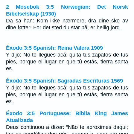
2 Mosebok 3:5 Norwegian: Det Norsk
Bibelselskap (1930)
Da sa han: Kom ikke nærmere, dra dine sko av
dine føtter! For det sted du står på, er hellig jord.
Éxodo 3:5 Spanish: Reina Valera 1909
Y dijo: No te llegues acá: quita tus zapatos de tus
pies, porque el lugar en que tú estás, tierra santa
es.
Éxodo 3:5 Spanish: Sagradas Escrituras 1569
Y dijo: No te llegues acá; quita tus zapatos de tus
pies, porque el lugar en que tú estás, tierra santa
es
.
Éxodo 3:5 Portuguese: Bíblia King James
Atualizada
Deus continuou a dizer: “Não te aproximes daqui;