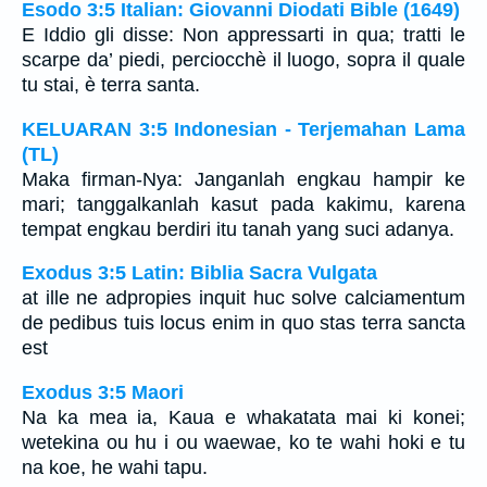
Esodo 3:5 Italian: Giovanni Diodati Bible (1649)
E Iddio gli disse: Non appressarti in qua; tratti le
scarpe da’ piedi, perciocchè il luogo, sopra il quale
tu stai, è terra santa.
KELUARAN 3:5 Indonesian - Terjemahan Lama
(TL)
Maka firman-Nya: Janganlah engkau hampir ke
mari; tanggalkanlah kasut pada kakimu, karena
tempat engkau berdiri itu tanah yang suci adanya.
Exodus 3:5 Latin: Biblia Sacra Vulgata
at ille ne adpropies inquit huc solve calciamentum
de pedibus tuis locus enim in quo stas terra sancta
est
Exodus 3:5 Maori
Na ka mea ia, Kaua e whakatata mai ki konei;
wetekina ou hu i ou waewae, ko te wahi hoki e tu
na koe, he wahi tapu.