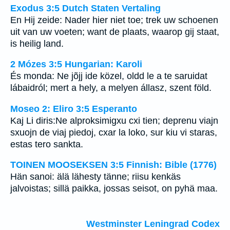
Exodus 3:5 Dutch Staten Vertaling
En Hij zeide: Nader hier niet toe; trek uw schoenen
uit van uw voeten; want de plaats, waarop gij staat,
is heilig land.
2 Mózes 3:5 Hungarian: Karoli
És monda: Ne jõjj ide közel, oldd le a te saruidat
lábaidról; mert a hely, a melyen állasz, szent föld.
Moseo 2: Eliro 3:5 Esperanto
Kaj Li diris:Ne alproksimigxu cxi tien; deprenu viajn
sxuojn de viaj piedoj, cxar la loko, sur kiu vi staras,
estas tero sankta.
TOINEN MOOSEKSEN 3:5 Finnish: Bible (1776)
Hän sanoi: älä lähesty tänne; riisu kenkäs
jalvoistas; sillä paikka, jossas seisot, on pyhä maa.
Westminster Leningrad Codex