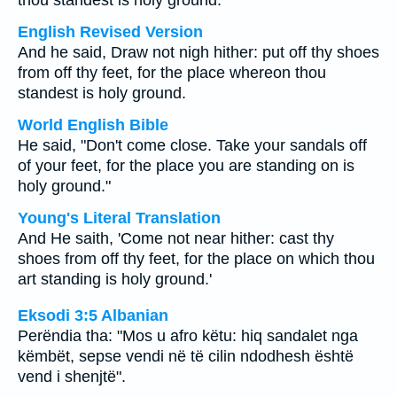
thou standest is holy ground.
English Revised Version
And he said, Draw not nigh hither: put off thy shoes
from off thy feet, for the place whereon thou
standest is holy ground.
World English Bible
He said, "Don't come close. Take your sandals off
of your feet, for the place you are standing on is
holy ground."
Young's Literal Translation
And He saith, 'Come not near hither: cast thy
shoes from off thy feet, for the place on which thou
art standing is holy ground.'
Eksodi 3:5 Albanian
Perëndia tha: "Mos u afro këtu: hiq sandalet nga
këmbët, sepse vendi në të cilin ndodhesh është
vend i shenjtë".