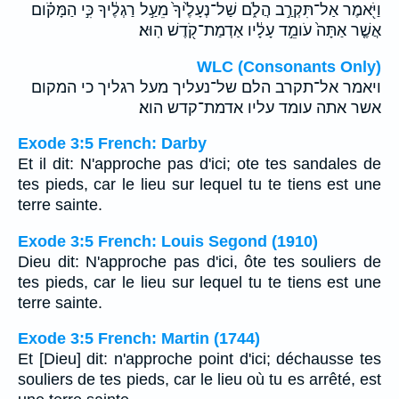
וַיֹּ֖אמֶר אַל־תִּקְרַ֣ב הֲלֹ֑ם שַׁל־נְעָלֶ֙יךָ֙ מֵעַ֣ל רַגְלֶ֔יךָ כִּ֣י הַמָּקֹ֗ום
אֲשֶׁ֤ר אַתָּה֙ עֹומֵ֣ד עָלָ֔יו אַדְמַת־קֹ֖דֶשׁ הֽוּא׃
WLC (Consonants Only)
ויאמר אל־תקרב הלם של־נעליך מעל רגליך כי המקום
אשר אתה עומד עליו אדמת־קדש הוא׃
Exode 3:5 French: Darby
Et il dit: N'approche pas d'ici; ote tes sandales de
tes pieds, car le lieu sur lequel tu te tiens est une
terre sainte.
Exode 3:5 French: Louis Segond (1910)
Dieu dit: N'approche pas d'ici, ôte tes souliers de
tes pieds, car le lieu sur lequel tu te tiens est une
terre sainte.
Exode 3:5 French: Martin (1744)
Et [Dieu] dit: n'approche point d'ici; déchausse tes
souliers de tes pieds, car le lieu où tu es arrêté, est