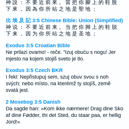
神 說 ： 不 要 近 前 來 。 當 把 你 腳 上 的 鞋 脫
下 來 ， 因 為 你 所 站 之 地 是 聖 地 ；
出 埃 及 記 3:5 Chinese Bible: Union (Simplified)
神 说 ： 不 要 近 前 来 。 当 把 你 脚 上 的 鞋 脱
下 来 ， 因 为 你 所 站 之 地 是 圣 地 ；
Exodus 3:5 Croatian Bible
Ne prilazi ovamo! - reče. "Izuj obuću s nogu! Jer
mjesto na kojem stojiš sveto je tlo.
Exodus 3:5 Czech BKR
I řekl: Nepřistupuj sem, szuj obuv svou s noh
svých; nebo místo, na kterémž ty stojíš, země
svatá jest.
2 Mosebog 3:5 Danish
Da sagde han: »Kom ikke nærmere! Drag dine Sko
af dine Fødder, thi det Sted, du staar paa, er hellig
Jord!«