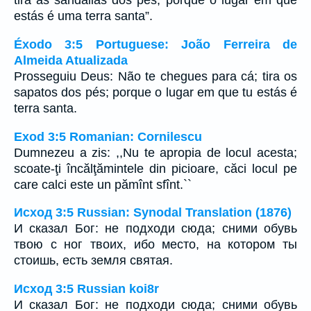
tira as sandálias dos pés, porque o lugar em que
estás é uma terra santa”.
Éxodo 3:5 Portuguese: João Ferreira de
Almeida Atualizada
Prosseguiu Deus: Não te chegues para cá; tira os
sapatos dos pés; porque o lugar em que tu estás é
terra santa.
Exod 3:5 Romanian: Cornilescu
Dumnezeu a zis: ,,Nu te apropia de locul acesta;
scoate-ţi încălţămintele din picioare, căci locul pe
care calci este un pămînt sfînt.``
Исход 3:5 Russian: Synodal Translation (1876)
И сказал Бог: не подходи сюда; сними обувь
твою с ног твоих, ибо место, на котором ты
стоишь, есть земля святая.
Исход 3:5 Russian koi8r
И сказал Бог: не подходи сюда; сними обувь