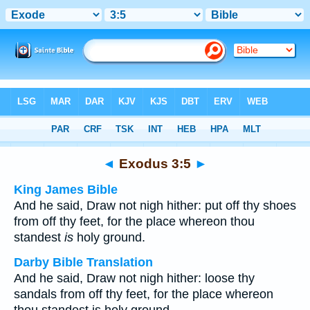
Bible
>
Multilingual
> Exodus 3:5
◄
Exodus 3:5
►
King James Bible
And he said, Draw not nigh hither: put off thy shoes
from off thy feet, for the place whereon thou
standest
is
holy ground.
Darby Bible Translation
And he said, Draw not nigh hither: loose thy
sandals from off thy feet, for the place whereon