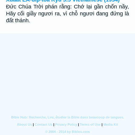
Ðức Chúa Trời phán rằng: Chớ lại gần chốn nầy,
Hãy cổi giầy ngươi ra, vì chỗ ngươi đang đứng là
đất thánh.