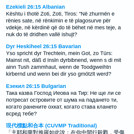
Ezekieli 26:15 Albanian
Kështu i thotë Zoti, Zoti, Tiros: "Në zhurmën e
rënies sate, në rënkimin e të plagosurve për
vdekje, në kërdinë që do të bëhet në mes teje, a
nuk do të dridhen vallë ishujt?
Dyr Heskiheel 26:15 Bavarian
Yso spricht dyr Trechtein, mein Got, zo Türs:
Mainst nit, däß d Insln dyrbibnend, wenn s di mit
ainn Tush zammhaut, wenn de Toodgweihtn
kirbernd und wenn bei dir yso gmötzlt werd?
Езекил 26:15 Bulgarian
Така казва Господ Иеова на Тир: Не ще ли се
потресат островите от шума на падането ти,
когато ранените охкат, когато става клането
всред тебе?
現代標點和合本 (CUVMP Traditional)
「主耶和華對推羅如此說：在你中間行殺戮，受傷