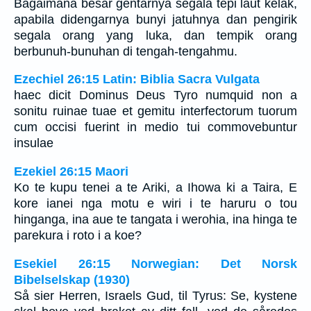
Bagaimana besar gentarnya segala tepi laut kelak,
apabila didengarnya bunyi jatuhnya dan pengirik
segala orang yang luka, dan tempik orang
berbunuh-bunuhan di tengah-tengahmu.
Ezechiel 26:15 Latin: Biblia Sacra Vulgata
haec dicit Dominus Deus Tyro numquid non a
sonitu ruinae tuae et gemitu interfectorum tuorum
cum occisi fuerint in medio tui commovebuntur
insulae
Ezekiel 26:15 Maori
Ko te kupu tenei a te Ariki, a Ihowa ki a Taira, E
kore ianei nga motu e wiri i te haruru o tou
hinganga, ina aue te tangata i werohia, ina hinga te
parekura i roto i a koe?
Esekiel 26:15 Norwegian: Det Norsk
Bibelselskap (1930)
Så sier Herren, Israels Gud, til Tyrus: Se, kystene