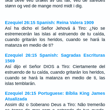
skal beve ved braket av ditt fall, ved de såredes
stønn og ved de mange mord midt i dig.
Ezequiel 26:15 Spanish: Reina Valera 1909
Así ha dicho el Señor Jehová á Tiro: ¿No se
estremecerán las islas al estruendo de tu caída,
cuando gritarán los heridos, cuando se hará la
matanza en medio de ti?
Ezequiel 26:15 Spanish: Sagradas Escrituras
1569
Así dijo el Señor DIOS a Tiro: Ciertamente del
estruendo de tu caída, cuando gritarán los heridos,
cuando se hará la matanza en medio de ti, las
islas temblarán.
Ezequiel 26:15 Portuguese: Bíblia King James
Atualizada
Assim diz o Soberano Deus a Tiro: Não tremerão