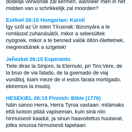
dodelijk verwonde zal kermen, wanneer men in het
midden van u schrikkelijk zal moorden?
Ezékiel 26:15 Hungarian: Karoli
Így szól az Úr Isten Tírusnak: Bizonyára a te
romlásod zuhanásától, mikor a sebesültek
nyögnek, mikor a te benned valók öltön-ölettetnek,
megrendülnek a szigetek!
Jeĥezkel 26:15 Esperanto
Tiele diras la Sinjoro, la Eternulo, pri Tiro:Vere, de
la bruo de via falado, de la gxemado de viaj
vunditoj, kiam meze de vi estos farata mortigado,
ektremos la insuloj.
HESEKIEL 26:15 Finnish: Bible (1776)
Näin sanoo Herra, Herra Tyroa vastaan: mitämaks
että luotoin pitää vapiseman, kuin sinä niin
hirmuisesti kaadut, ja sinun haavoitettus huutavat,
jotka sinussa hirmuisesti tapetaan.