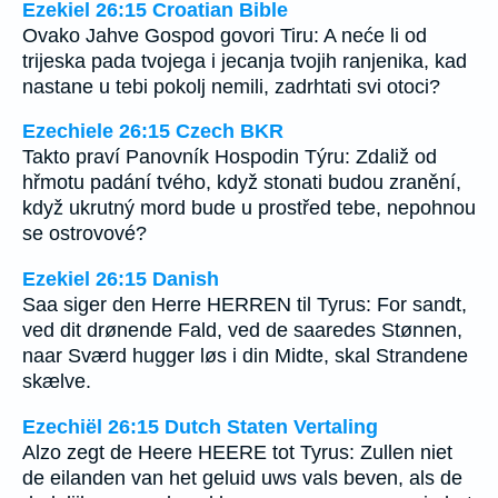
Ezekiel 26:15 Croatian Bible
Ovako Jahve Gospod govori Tiru: A neće li od
trijeska pada tvojega i jecanja tvojih ranjenika, kad
nastane u tebi pokolj nemili, zadrhtati svi otoci?
Ezechiele 26:15 Czech BKR
Takto praví Panovník Hospodin Týru: Zdaliž od
hřmotu padání tvého, když stonati budou zranění,
když ukrutný mord bude u prostřed tebe, nepohnou
se ostrovové?
Ezekiel 26:15 Danish
Saa siger den Herre HERREN til Tyrus: For sandt,
ved dit drønende Fald, ved de saaredes Stønnen,
naar Sværd hugger løs i din Midte, skal Strandene
skælve.
Ezechiël 26:15 Dutch Staten Vertaling
Alzo zegt de Heere HEERE tot Tyrus: Zullen niet
de eilanden van het geluid uws vals beven, als de