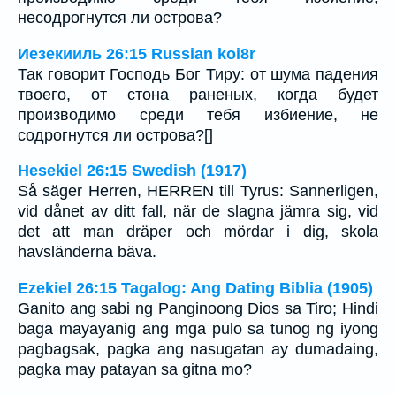
несодрогнутся ли острова?
Иезекииль 26:15 Russian koi8r
Так говорит Господь Бог Тиру: от шума падения
твоего, от стона раненых, когда будет
производимо среди тебя избиение, не
содрогнутся ли острова?[]
Hesekiel 26:15 Swedish (1917)
Så säger Herren, HERREN till Tyrus: Sannerligen,
vid dånet av ditt fall, när de slagna jämra sig, vid
det att man dräper och mördar i dig, skola
havsländerna bäva.
Ezekiel 26:15 Tagalog: Ang Dating Biblia (1905)
Ganito ang sabi ng Panginoong Dios sa Tiro; Hindi
baga mayayanig ang mga pulo sa tunog ng iyong
pagbagsak, pagka ang nasugatan ay dumadaing,
pagka may patayan sa gitna mo?