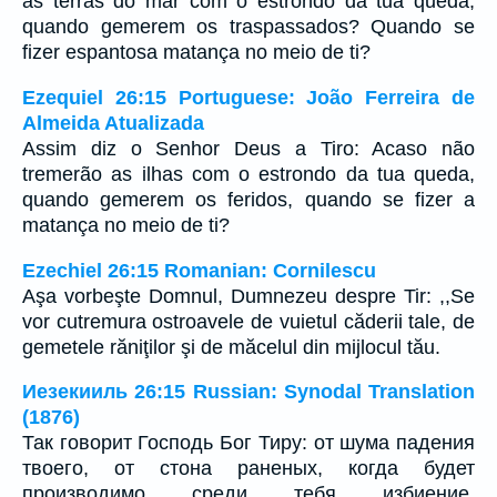
as terras do mar com o estrondo da tua queda,
quando gemerem os traspassados? Quando se
fizer espantosa matança no meio de ti?
Ezequiel 26:15 Portuguese: João Ferreira de
Almeida Atualizada
Assim diz o Senhor Deus a Tiro: Acaso não
tremerão as ilhas com o estrondo da tua queda,
quando gemerem os feridos, quando se fizer a
matança no meio de ti?
Ezechiel 26:15 Romanian: Cornilescu
Aşa vorbeşte Domnul, Dumnezeu despre Tir: ,,Se
vor cutremura ostroavele de vuietul căderii tale, de
gemetele răniţilor şi de măcelul din mijlocul tău.
Иезекииль 26:15 Russian: Synodal Translation
(1876)
Так говорит Господь Бог Тиру: от шума падения
твоего, от стона раненых, когда будет
производимо среди тебя избиение,