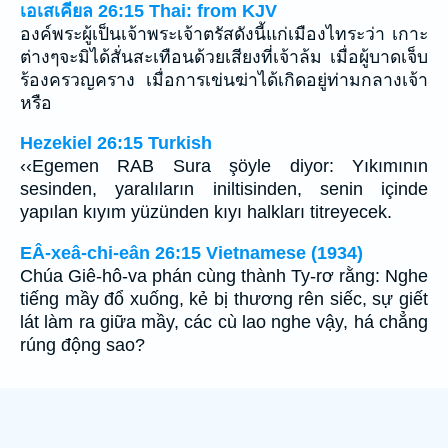
เอเสเคียล 26:15 Thai: from KJV
องค์พระผู้เป็นเจ้าพระเจ้าตรัสดังนี้แก่เมืองไทระว่า เกาะ
ต่างๆจะมิได้สั่นสะเทือนด้วยเสียงที่เจ้าล้ม เมื่อผู้บาดเจ็บ
ร้องครวญคราง เมื่อการเข่นฆ่าได้เกิดอยู่ท่ามกลางเจ้า
หรือ
Hezekiel 26:15 Turkish
‹‹Egemen RAB Sura şöyle diyor: Yıkımının
sesinden, yaralıların iniltisinden, senin içinde
yapılan kıyım yüzünden kıyı halkları titreyecek.
EÂ-xeâ-chi-eân 26:15 Vietnamese (1934)
Chúa Giê-hô-va phán cùng thành Ty-rơ rằng: Nghe
tiếng mầy đổ xuống, kẻ bị thương rên siếc, sự giết
lát làm ra giữa mầy, các cù lao nghe vậy, há chẳng
rúng động sao?