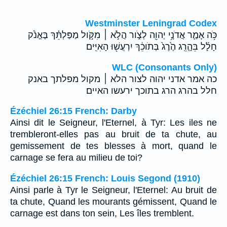
Westminster Leningrad Codex
כֹּ֥ה אָמַ֛ר אֲדֹנָ֥י יְהוִ֖ה לְצֹ֑ור הֲלֹ֣א ׀ מִקֹּ֣ול מַפַּלְתֵּ֗ךְ בֶּאֱנֹ֨ק
חָלָ֜ל בֵּהָ֤רֵֽג הֶ֙רֶג֙ בְּתֹוכֵ֔ךְ יִרְעֲשׁ֖וּ הָאִיִּֽים׃
WLC (Consonants Only)
כה אמר אדני יהוה לצור הלא ׀ מקול מפלתך באנק
חלל בהרג הרג בתוכך ירעשו האיים׃
Ézéchiel 26:15 French: Darby
Ainsi dit le Seigneur, l'Eternel, à Tyr: Les iles ne
trembleront-elles pas au bruit de ta chute, au
gemissement de tes blesses à mort, quand le
carnage se fera au milieu de toi?
Ézéchiel 26:15 French: Louis Segond (1910)
Ainsi parle à Tyr le Seigneur, l'Eternel: Au bruit de
ta chute, Quand les mourants gémissent, Quand le
carnage est dans ton sein, Les îles tremblent.