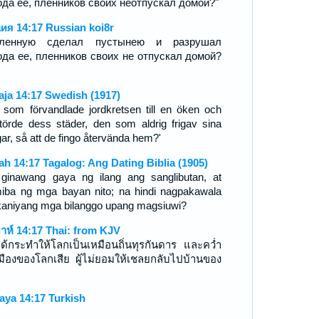
ода ее, пленников своих неотпускал домой?"
ия 14:17 Russian koi8r
еленную сделал пустынею и разрушал
ода ее, пленников своих не отпускал домой?
aja 14:17 Swedish (1917)
 som förvandlade jordkretsen till en öken och
störde dess städer, den som aldrig frigav sina
ar, så att de fingo återvända hem?'
iah 14:17 Tagalog: Ang Dating Biblia (1905)
ginawang gaya ng ilang ang sanglibutan, at
iba ng mga bayan nito; na hindi nagpakawala
kaniyang mga bilanggo upang magsiuwi?
ยาห์ 14:17 Thai: from KJV
ที่ได้กระทำให้โลกเป็นเหมือนถิ่นทุรกันดาร และคว่ำ
เมืองของโลกเสีย ผู้ไม่ยอมให้เชลยกลับไปบ้านของ
'
aya 14:17 Turkish