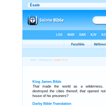
Bible
>
Multilingual
> Isaiah 14:17
King James Bible
That
made the world as a wilderness, 
destroyed the cities thereof;
that
opened not
house of his prisoners?
Darby Bible Translation