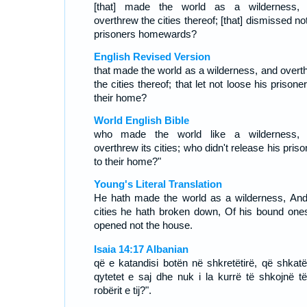
[that] made the world as a wilderness,
overthrew the cities thereof; [that] dismissed no
prisoners homewards?
English Revised Version
that made the world as a wilderness, and overt
the cities thereof; that let not loose his prisone
their home?
World English Bible
who made the world like a wilderness,
overthrew its cities; who didn't release his pris
to their home?"
Young's Literal Translation
He hath made the world as a wilderness, And
cities he hath broken down, Of his bound one
opened not the house.
Isaia 14:17 Albanian
që e katandisi botën në shkretëtirë, që shkatë
qytetet e saj dhe nuk i la kurrë të shkojnë të 
robërit e tij?".