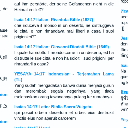
гор
auf ihm zerstörte, der seine Gefangenen nicht in die
, de
Heimat entließ?
Иса
вс
Isaia 14:17 Italian: Riveduta Bible (1927)
гор
che riduceva il mondo in un deserto, ne distruggeva
`[]
аше
le città, e non rimandava mai liberi a casa i suoi
е им
prigionieri?"
Jes
den
Isaia 14:17 Italian: Giovanni Diodati Bible (1649)
för
Il quale ha ridotto il mondo come in un deserto, ed ha
fång
人歸
distrutte le sue città, e non ha sciolti i suoi prigioni, per
rimandarli a casa?
Isa
Na 
YESAYA 14:17 Indonesian - Terjemahan Lama
gum
人归
(TL)
ng 
Yang sudah mengadakan bahwa dunia menjadi gurun
dan merombak segala negerinya, yang tiada
อิส
ion
melepaskan orang tawanannya pulang ke rumahnya.
ผู้
หัว
釋 放
Isaias 14:17 Latin: Biblia Sacra Vulgata
เขา
qui posuit orbem desertum et urbes eius destruxit
vinctis eius non aperuit carcerem
Yeş
ion