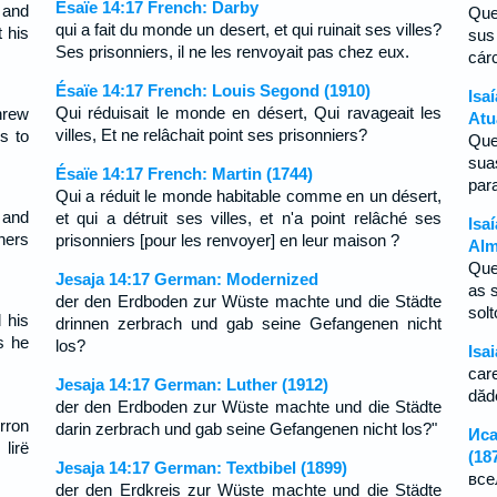
Ésaïe 14:17 French: Darby
 and
Que
qui a fait du monde un desert, et qui ruinait ses villes?
t his
sus
Ses prisonniers, il ne les renvoyait pas chez eux.
cár
Ésaïe 14:17 French: Louis Segond (1910)
Isa
Qui réduisait le monde en désert, Qui ravageait les
hrew
Atu
villes, Et ne relâchait point ses prisonniers?
rs to
Que
sua
Ésaïe 14:17 French: Martin (1744)
para
Qui a réduit le monde habitable comme en un désert,
 and
et qui a détruit ses villes, et n'a point relâché ses
Isa
oners
prisonniers [pour les renvoyer] en leur maison ?
Alm
Que
Jesaja 14:17 German: Modernized
as 
der den Erdboden zur Wüste machte und die Städte
sol
 his
drinnen zerbrach und gab seine Gefangenen nicht
s he
los?
Isa
care
Jesaja 14:17 German: Luther (1912)
dăde
der den Erdboden zur Wüste machte und die Städte
rron
darin zerbrach und gab seine Gefangenen nicht los?"
Иса
lirë
(18
Jesaja 14:17 German: Textbibel (1899)
вс
der den Erdkreis zur Wüste machte und die Städte