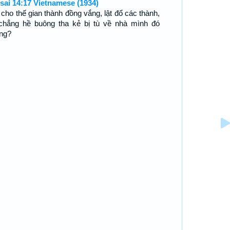
sai 14:17 Vietnamese (1934)
 cho thế gian thành đồng vắng, lật đổ các thành,
chẳng hề buông tha kẻ bị tù về nhà mình đó
ng?