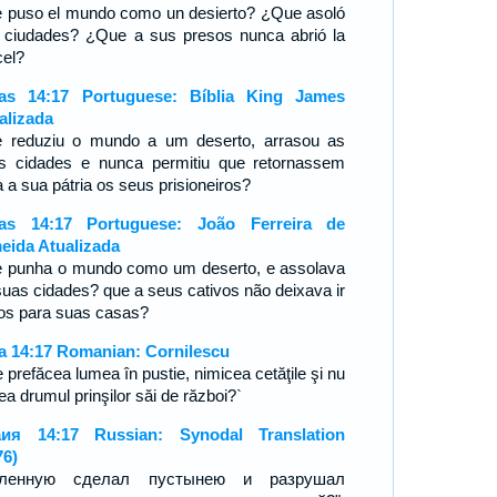
 puso el mundo como un desierto? ¿Que asoló
 ciudades? ¿Que a sus presos nunca abrió la
cel?
ías 14:17 Portuguese: Bíblia King James
alizada
 reduziu o mundo a um deserto, arrasou as
s cidades e nunca permitiu que retornassem
 a sua pátria os seus prisioneiros?
ías 14:17 Portuguese: João Ferreira de
eida Atualizada
 punha o mundo como um deserto, e assolava
suas cidades? que a seus cativos não deixava ir
tos para suas casas?
ia 14:17 Romanian: Cornilescu
 prefăcea lumea în pustie, nimicea cetăţile şi nu
a drumul prinşilor săi de război?`
ия 14:17 Russian: Synodal Translation
76)
еленную сделал пустынею и разрушал