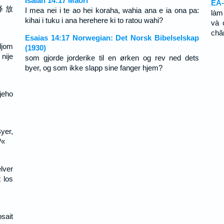
Isaiah 14:17 Maori
EÂ-
释 放
I mea nei i te ao hei koraha, wahia ana e ia ona pa:
làm
kihai i tuku i ana herehere ki to ratou wahi?
và 
chă
Esaias 14:17 Norwegian: Det Norsk Bibelselskap
ljom
(1930)
nije
som gjorde jorderike til en ørken og rev ned dets
byer, og som ikke slapp sine fanger hjem?
jeho
yer,
?«
lver
 los
sait