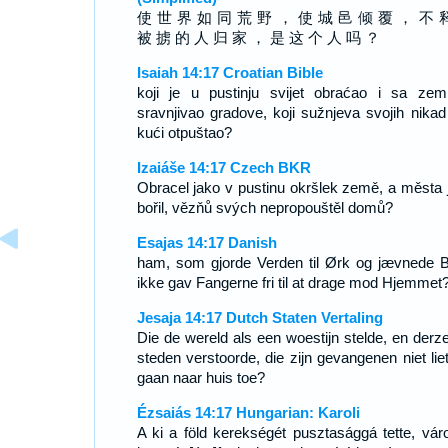
使 世 界 如 同 荒 野 ， 使 城 邑 倾 覆 ， 不 
被 掳 的 人 归 家 ， 是 这 个 人 吗 ？
Isaiah 14:17 Croatian Bible
koji je u pustinju svijet obraćao i sa zem
sravnjivao gradove, koji sužnjeva svojih nikad 
kući otpuštao?
Izaiáše 14:17 Czech BKR
Obracel jako v pustinu okršlek země, a města 
bořil, vězňů svých nepropouštěl domů?
Esajas 14:17 Danish
ham, som gjorde Verden til Ørk og jævnede B
ikke gav Fangerne fri til at drage mod Hjemmet
Jesaja 14:17 Dutch Staten Vertaling
Die de wereld als een woestijn stelde, en derze
steden verstoorde, die zijn gevangenen niet liet
gaan naar huis toe?
Ézsaiás 14:17 Hungarian: Karoli
A ki a föld kerekségét pusztasággá tette, váro