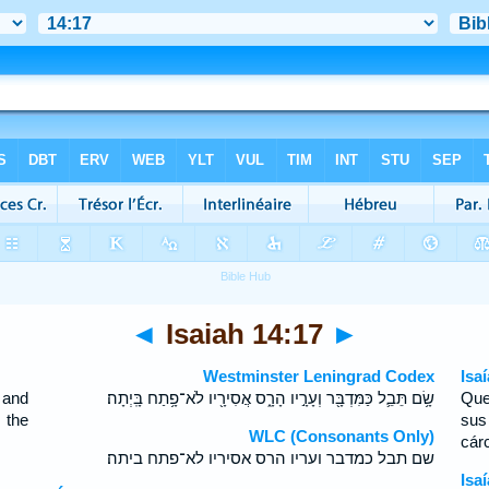
◄
Isaiah 14:17
►
Westminster Leningrad Codex
Isa
and
שָׂ֥ם תֵּבֵ֛ל כַּמִּדְבָּ֖ר וְעָרָ֣יו הָרָ֑ס אֲסִירָ֖יו לֹא־פָ֥תַח בָּֽיְתָה׃
Que
 the
sus
WLC (Consonants Only)
cár
שם תבל כמדבר ועריו הרס אסיריו לא־פתח ביתה׃
Isa