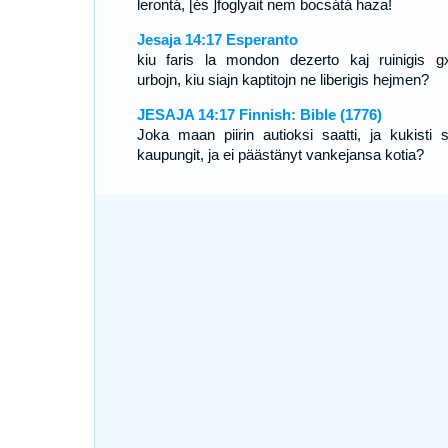
lerontá, [és ]foglyait nem bocsátá haza!
Jesaja 14:17 Esperanto
kiu faris la mondon dezerto kaj ruinigis gx
urbojn, kiu siajn kaptitojn ne liberigis hejmen?
JESAJA 14:17 Finnish: Bible (1776)
Joka maan piirin autioksi saatti, ja kukisti si
kaupungit, ja ei päästänyt vankejansa kotia?