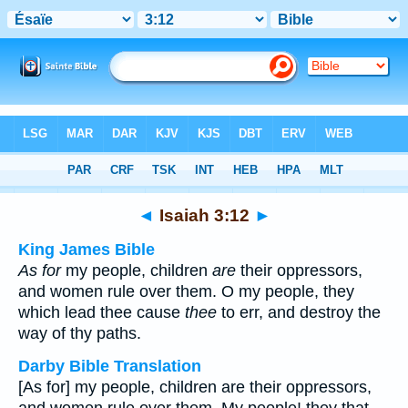
Bible
>
Multilingual
> Isaiah 3:12
◄
Isaiah 3:12
►
King James Bible
As for
my people, children
are
their oppressors,
and women rule over them. O my people, they
which lead thee cause
thee
to err, and destroy the
way of thy paths.
Darby Bible Translation
[As for] my people, children are their oppressors,