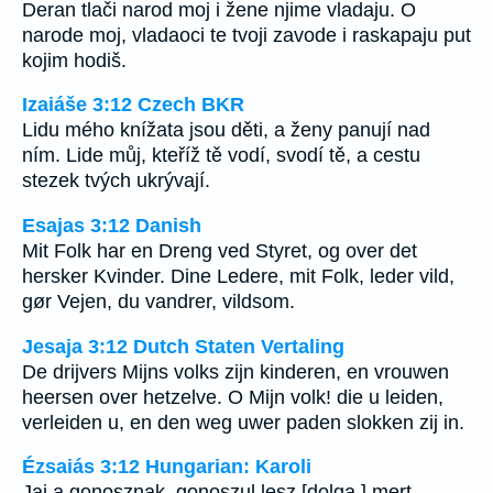
Deran tlači narod moj i žene njime vladaju. O
narode moj, vladaoci te tvoji zavode i raskapaju put
kojim hodiš.
Izaiáše 3:12 Czech BKR
Lidu mého knížata jsou děti, a ženy panují nad
ním. Lide můj, kteříž tě vodí, svodí tě, a cestu
stezek tvých ukrývají.
Esajas 3:12 Danish
Mit Folk har en Dreng ved Styret, og over det
hersker Kvinder. Dine Ledere, mit Folk, leder vild,
gør Vejen, du vandrer, vildsom.
Jesaja 3:12 Dutch Staten Vertaling
De drijvers Mijns volks zijn kinderen, en vrouwen
heersen over hetzelve. O Mijn volk! die u leiden,
verleiden u, en den weg uwer paden slokken zij in.
Ézsaiás 3:12 Hungarian: Karoli
Jaj a gonosznak, gonoszul lesz [dolga,] mert