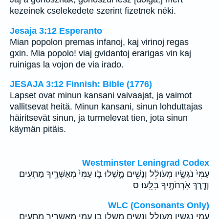
kezeinek cselekedete szerint fizetnek néki.
Jesaja 3:12 Esperanto
Mian popolon premas infanoj, kaj virinoj regas
gxin. Mia popolo! viaj gvidantoj erarigas vin kaj
ruinigas la vojon de via irado.
JESAJA 3:12 Finnish: Bible (1776)
Lapset ovat minun kansani vaivaajat, ja vaimot
vallitsevat heitä. Minun kansani, sinun lohduttajas
häiritsevät sinun, ja turmelevat tien, jota sinun
käymän pitäis.
Westminster Leningrad Codex
עַמִּי֙ נֹגְשָׂ֣יו מְעֹולֵ֔ל וְנָשִׁ֖ים מָ֣שְׁלוּ בֹ֑ו עַמִּי֙ מְאַשְּׁרֶ֣יךָ מַתְעִ֔ים
וְדֶ֥רֶךְ אֹֽרְחֹתֶ֖יךָ בִּלֵּֽעוּ׃ ס
WLC (Consonants Only)
עמי נגשיו מעולל ונשים משלו בו עמי מאשריך מתעים