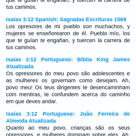
que te guían te engañan, y tuercen la carrera de
tus caminos.
Isaías 3:12 Spanish: Sagradas Escrituras 1569
Los opresores de mi pueblo
son
muchachos, y
mujeres se enseñorearon de él. Pueblo mío, los
que te guían
te
engañan, y tuercen la carrera de
tus caminos.
Isaías 3:12 Portuguese: Bíblia King James
Atualizada
Os opressores do meu povo são adolescentes e
as mulheres os governam como desejam. Ah,
povo meu! Os teus dirigentes te desencaminham
com mentiras, te confundem acerca do caminho
em que deves andar.
Isaías 3:12 Portuguese: João Ferreira de
Almeida Atualizada
Quanto ao meu povo, crianças são os seus
opressores, e mulheres dominam sobre eles. Ah,