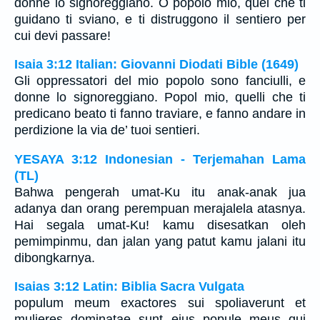
donne lo signoreggiano. O popolo mio, quei che ti
guidano ti sviano, e ti distruggono il sentiero per
cui devi passare!
Isaia 3:12 Italian: Giovanni Diodati Bible (1649)
Gli oppressatori del mio popolo sono fanciulli, e
donne lo signoreggiano. Popol mio, quelli che ti
predicano beato ti fanno traviare, e fanno andare in
perdizione la via de’ tuoi sentieri.
YESAYA 3:12 Indonesian - Terjemahan Lama
(TL)
Bahwa pengerah umat-Ku itu anak-anak jua
adanya dan orang perempuan merajalela atasnya.
Hai segala umat-Ku! kamu disesatkan oleh
pemimpinmu, dan jalan yang patut kamu jalani itu
dibongkarnya.
Isaias 3:12 Latin: Biblia Sacra Vulgata
populum meum exactores sui spoliaverunt et
mulieres dominatae sunt eius popule meus qui