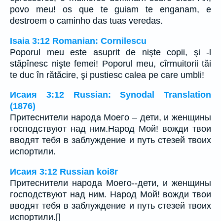
povo meu! os que te guiam te enganam, e
destroem o caminho das tuas veredas.
Isaia 3:12 Romanian: Cornilescu
Poporul meu este asuprit de nişte copii, şi -l
stăpînesc nişte femei! Poporul meu, cîrmuitorii tăi
te duc în rătăcire, şi pustiesc calea pe care umbli!
Исаия 3:12 Russian: Synodal Translation
(1876)
Притеснители народа Моего – дети, и женщины
господствуют над ним.Народ Мой! вожди твои
вводят тебя в заблуждение и путь стезей твоих
испортили.
Исаия 3:12 Russian koi8r
Притеснители народа Моего--дети, и женщины
господствуют над ним. Народ Мой! вожди твои
вводят тебя в заблуждение и путь стезей твоих
испортили.[]