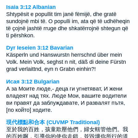
Isaia 3:12 Albanian
Shtypësit e popullit tim janë fëmijë, dhe gratë
sundojnë mbi të. O populli im, ata që të udhëheqin
të çojnë jashtë rruge dhe shkatërrojnë shtegun që
ti përshkon.
Dyr Ieseien 3:12 Bavarian
Käsperln und Hanswurstn herrschnd über mein
Volk. Mein Volk, seghst n nit, däß di deine Fürstn
grad verlaittnd, eyn n Grabn einhin?!
Исая 3:12 Bulgarian
А за Моите люде,- деца ги угнетяват, И жени
владеят над тях. Люде Мои, вашите водители
ви правят да заблуждавате, И развалят пътя,
[по който] ходите.
現代標點和合本 (CUVMP Traditional)
至於我的百姓，孩童欺壓他們，婦女轄管他們。我
的百姓啊，引導你的使你走錯，並毀壞你所行的道