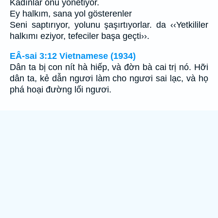
Kadınlar onu yönetiyor.
Ey halkım, sana yol gösterenler
Seni saptırıyor, yolunu şaşırtıyorlar. da ‹‹Yetkililer
halkımı eziyor, tefeciler başa geçti››.
EÂ-sai 3:12 Vietnamese (1934)
Dân ta bị con nít hà hiếp, và đờn bà cai trị nó. Hỡi
dân ta, kẻ dẫn ngươi làm cho ngươi sai lạc, và họ
phá hoại đường lối ngươi.