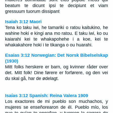
beatum te dicunt ipsi te decipiunt et viam
gressuum tuorum dissipant
Isaiah 3:12 Maori
Tena ko taku iwi, he tamariki o ratou kaitukino, he
wahine hoki e kingi ana mo ratou. E taku iwi, ko ou
kaiarahi kei te whakapohehe i a koe, kei te
whakakahore hoki i te tikanga o ou huarahi.
Esaias 3:12 Norwegian: Det Norsk Bibelselskap
(1930)
Mitt folks herskere er barn, og kvinner råder over
det. Mitt folk! Dine førere er forførere, og den vei
du skal gå, har de ødelagt.
Isaías 3:12 Spanish: Reina Valera 1909
Los exactores de mi pueblo son muchachos, y
mujeres se enseñorearon de él. Pueblo mío, los