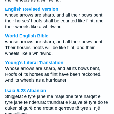
their wheels as a whirlwind.
English Revised Version
whose arrows are sharp, and all their bows bent;
their horses' hoofs shall be counted like flint, and
their wheels like a whirlwind:
World English Bible
whose arrows are sharp, and all their bows bent.
Their horses' hoofs will be like flint, and their
wheels like a whirlwind.
Young's Literal Translation
Whose arrows are sharp, and all its bows bent,
Hoofs of its horses as flint have been reckoned,
And its wheels as a hurricane!
Isaia 5:28 Albanian
Shigjetat e tyre janë me majë dhe tërë harqet e
tyre janë të nderura; thundrat e kuajve të tyre do të
duken si gurë dhe rrotat e qerreve të tyre si një
shakullimë.