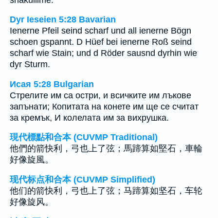
Dyr Ieseien 5:28 Bavarian
Ienerne Pfeil seind scharf und all ienerne Bögn
schoen gspannt. D Hüef bei ienerne Roß seind
scharf wie Stain; und d Röder sausnd dyrhin wie
dyr Sturm.
Исая 5:28 Bulgarian
Стрелите им са остри, и всичките им лъкове
запънати; Копитата на конете им ще се считат
за кремък, И колелата им за вихрушка.
現代標點和合本 (CUVMP Traditional)
他們的箭快利，弓也上了弦；馬蹄算如堅石，車輪
好像旋風。
现代标点和合本 (CUVMP Simplified)
他们的箭快利，弓也上了弦；马蹄算如坚石，车轮
好像旋风。