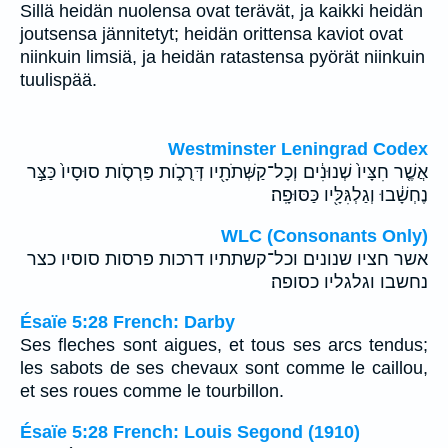
Sillä heidän nuolensa ovat terävät, ja kaikki heidän
joutsensa jännitetyt; heidän orittensa kaviot ovat
niinkuin limsiä, ja heidän ratastensa pyörät niinkuin
tuulispää.
Westminster Leningrad Codex
אֲשֶׁ֤ר חִצָּיו֙ שְׁנוּנִ֔ים וְכָל־קַשְּׁתֹתָ֖יו דְּרֻכֹ֑ות פַּרְסֹ֤ות סוּסָיו֙ כַּצַּ֣ר
נֶחְשָׁ֔בוּ וְגַלְגִּלָּ֖יו כַּסּוּפָֽה׃
WLC (Consonants Only)
אשר חציו שנונים וכל־קשתתיו דרכות פרסות סוסיו כצר
נחשבו וגלגליו כסופה׃
Ésaïe 5:28 French: Darby
Ses fleches sont aigues, et tous ses arcs tendus;
les sabots de ses chevaux sont comme le caillou,
et ses roues comme le tourbillon.
Ésaïe 5:28 French: Louis Segond (1910)