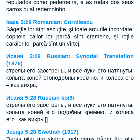
reputados como pederneira, e as rodas dos seus
carros qual redemoinho.
Isaia 5:28 Romanian: Cornilescu
Săgeţile lor sînt ascuţite, şi toate arcurile încordate;
copitele cailor lor parcă sînt cremene, şi roţile
carălor lor parcă sînt un vîrtej.
Исаия 5:28 Russian: Synodal Translation
(1876)
стрелы его заострены, и все луки его натянуты;
копыта коней егоподобны кремню, и колеса его
– как вихрь;
Исаия 5:28 Russian koi8r
стрелы его заострены, и все луки его натянуты;
копыта коней его подобны кремню, и колеса
его--как вихрь;[]
Jesaja 5:28 Swedish (1917)
Deras pilar äro skarpa, och deras bågar äro alla