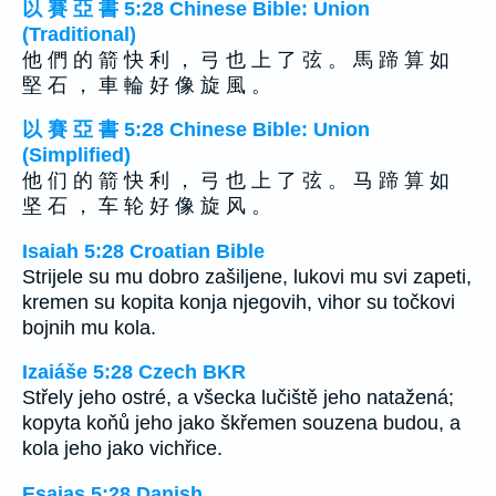
以 賽 亞 書 5:28 Chinese Bible: Union
(Traditional)
他 們 的 箭 快 利 ， 弓 也 上 了 弦 。 馬 蹄 算 如
堅 石 ， 車 輪 好 像 旋 風 。
以 賽 亞 書 5:28 Chinese Bible: Union
(Simplified)
他 们 的 箭 快 利 ， 弓 也 上 了 弦 。 马 蹄 算 如
坚 石 ， 车 轮 好 像 旋 风 。
Isaiah 5:28 Croatian Bible
Strijele su mu dobro zašiljene, lukovi mu svi zapeti,
kremen su kopita konja njegovih, vihor su točkovi
bojnih mu kola.
Izaiáše 5:28 Czech BKR
Střely jeho ostré, a všecka lučiště jeho natažená;
kopyta koňů jeho jako škřemen souzena budou, a
kola jeho jako vichřice.
Esajas 5:28 Danish