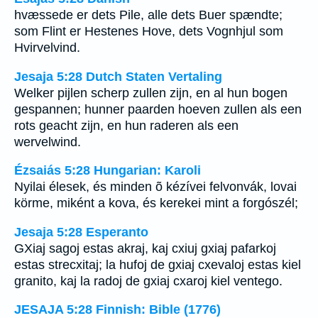
hvæssede er dets Pile, alle dets Buer spændte;
som Flint er Hestenes Hove, dets Vognhjul som
Hvirvelvind.
Jesaja 5:28 Dutch Staten Vertaling
Welker pijlen scherp zullen zijn, en al hun bogen
gespannen; hunner paarden hoeven zullen als een
rots geacht zijn, en hun raderen als een
wervelwind.
Ézsaiás 5:28 Hungarian: Karoli
Nyilai élesek, és minden õ kézívei felvonvák, lovai
körme, miként a kova, és kerekei mint a forgószél;
Jesaja 5:28 Esperanto
GXiaj sagoj estas akraj, kaj cxiuj gxiaj pafarkoj
estas strecxitaj; la hufoj de gxiaj cxevaloj estas kiel
granito, kaj la radoj de gxiaj cxaroj kiel ventego.
JESAJA 5:28 Finnish: Bible (1776)