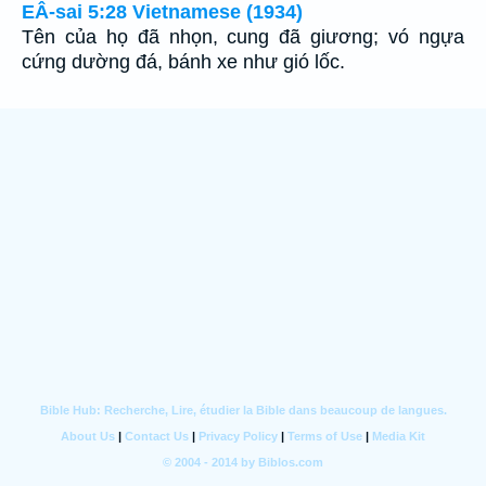
EÂ-sai 5:28 Vietnamese (1934)
Tên của họ đã nhọn, cung đã giương; vó ngựa
cứng dường đá, bánh xe như gió lốc.