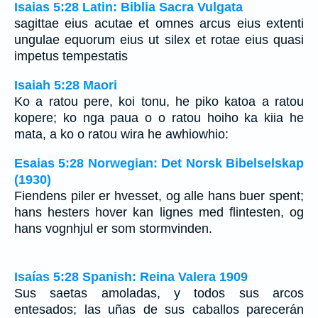
Isaias 5:28 Latin: Biblia Sacra Vulgata
sagittae eius acutae et omnes arcus eius extenti
ungulae equorum eius ut silex et rotae eius quasi
impetus tempestatis
Isaiah 5:28 Maori
Ko a ratou pere, koi tonu, he piko katoa a ratou
kopere; ko nga paua o o ratou hoiho ka kiia he
mata, a ko o ratou wira he awhiowhio:
Esaias 5:28 Norwegian: Det Norsk Bibelselskap
(1930)
Fiendens piler er hvesset, og alle hans buer spent;
hans hesters hover kan lignes med flintesten, og
hans vognhjul er som stormvinden.
Isaías 5:28 Spanish: Reina Valera 1909
Sus saetas amoladas, y todos sus arcos
entesados; las uñas de sus caballos parecerán