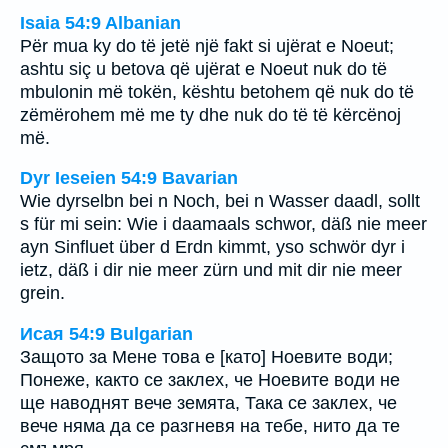
Isaia 54:9 Albanian
Për mua ky do të jetë një fakt si ujërat e Noeut;
ashtu siç u betova që ujërat e Noeut nuk do të
mbulonin më tokën, kështu betohem që nuk do të
zëmërohem më me ty dhe nuk do të të kërcënoj
më.
Dyr Ieseien 54:9 Bavarian
Wie dyrselbn bei n Noch, bei n Wasser daadl, sollt
s für mi sein: Wie i daamaals schwor, däß nie meer
ayn Sinfluet über d Erdn kimmt, yso schwör dyr i
ietz, däß i dir nie meer zürn und mit dir nie meer
grein.
Исая 54:9 Bulgarian
Защото за Мене това е [като] Ноевите води;
Понеже, както се заклех, че Ноевите води не
ще наводнят вече земята, Така се заклех, че
вече няма да се разгневя на тебе, нито да те