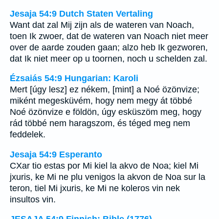
Jesaja 54:9 Dutch Staten Vertaling
Want dat zal Mij zijn als de wateren van Noach,
toen Ik zwoer, dat de wateren van Noach niet meer
over de aarde zouden gaan; alzo heb Ik gezworen,
dat Ik niet meer op u toornen, noch u schelden zal.
Ézsaiás 54:9 Hungarian: Karoli
Mert [úgy lesz] ez nékem, [mint] a Noé özönvize;
miként megesküvém, hogy nem megy át többé
Noé özönvize e földön, úgy esküszöm meg, hogy
rád többé nem haragszom, és téged meg nem
feddelek.
Jesaja 54:9 Esperanto
CXar tio estas por Mi kiel la akvo de Noa; kiel Mi
jxuris, ke Mi ne plu venigos la akvon de Noa sur la
teron, tiel Mi jxuris, ke Mi ne koleros vin nek
insultos vin.