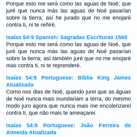
Porque esto me será como las aguas de Noé; que
juré que nunca más las aguas de Noé pasarían
sobre la tierra; así he jurado que no me enojaré
contra ti, ni te reñiré.
Isaías 54:9 Spanish: Sagradas Escrituras 1569
Porque esto me será
como
las aguas de Noé, que
juré que nunca más las aguas de Noé pasarían
sobre la tierra; así
también
juré que no me enojaré
mas
contra ti, ni te reprenderé.
Isaías 54:9 Portuguese: Bíblia King James
Atualizada
Como nos dias de Noé, quando jurei que as águas
de Noé nunca mais inundariam a terra, do mesmo
modo juro agora que nunca mais me encolerizarei
contra ti, que não mais te ameaçarei.
Isaías 54:9 Portuguese: João Ferreira de
Almeida Atualizada