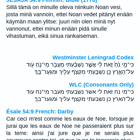
JESAJA 54:9 Finnish: Bible (1776)
Sillä tämä on minulle oleva niinkuin Noan vesi,
josta minä vannoin, ettei Noan vedet pitänyt enään
käymän maan ylitse: juuri niin olen minä nyt
vannonut, ettei minun enään pidä sinulle
vihastuman, eikä sinua rankaiseman.
Westminster Leningrad Codex
כִּי־מֵ֥י נֹ֙חַ֙ זֹ֣את לִ֔י אֲשֶׁ֣ר נִשְׁבַּ֗עְתִּי מֵעֲבֹ֥ר מֵי־נֹ֛חַ עֹ֖וד
עַל־הָאָ֑רֶץ כֵּ֥ן נִשְׁבַּ֛עְתִּי מִקְּצֹ֥ף עָלַ֖יִךְ וּמִגְּעָר־בָּֽךְ׃
WLC (Consonants Only)
כי־מי נח זאת לי אשר נשבעתי מעבר מי־נח עוד
על־הארץ כן נשבעתי מקצף עליך ומגער־בך׃
Ésaïe 54:9 French: Darby
Car ceci m'est comme les eaux de Noe, lorsque je
jurai que les eaux de Noe ne passeraient plus sur
la terre: ainsi j'ai jure que je ne serais plus