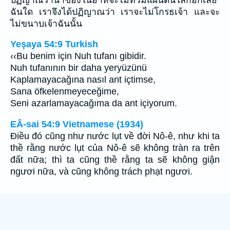
ฉันใด เราจึงได้ปฏิญาณว่า เราจะไม่โกรธเจ้า และจะ
ไม่ขนาบเจ้าฉันนั้น
Yeşaya 54:9 Turkish
‹‹Bu benim için Nuh tufanı gibidir.
Nuh tufanının bir daha yeryüzünü
Kaplamayacağına nasıl ant içtimse,
Sana öfkelenmeyeceğime,
Seni azarlamayacağıma da ant içiyorum.
EÂ-sai 54:9 Vietnamese (1934)
Ðiều đó cũng như nước lụt về đời Nô-ê, như khi ta
thề rằng nước lụt của Nô-ê sẽ không tràn ra trên
đất nữa; thì ta cũng thề rằng ta sẽ không giận
ngươi nữa, và cũng không trách phạt ngươi.