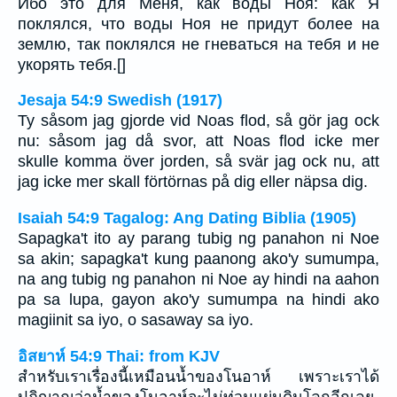
Ибо это для Меня, как воды Ноя: как Я
поклялся, что воды Ноя не придут более на
землю, так поклялся не гневаться на тебя и не
укорять тебя.[]
Jesaja 54:9 Swedish (1917)
Ty såsom jag gjorde vid Noas flod, så gör jag ock
nu: såsom jag då svor, att Noas flod icke mer
skulle komma över jorden, så svär jag ock nu, att
jag icke mer skall förtörnas på dig eller näpsa dig.
Isaiah 54:9 Tagalog: Ang Dating Biblia (1905)
Sapagka't ito ay parang tubig ng panahon ni Noe
sa akin; sapagka't kung paanong ako'y sumumpa,
na ang tubig ng panahon ni Noe ay hindi na aahon
pa sa lupa, gayon ako'y sumumpa na hindi ako
magiinit sa iyo, o sasaway sa iyo.
อิสยาห์ 54:9 Thai: from KJV
สำหรับเราเรื่องนี้เหมือนน้ำของโนอาห์ เพราะเราได้
ปฏิญาณว่าน้ำของโนอาห์จะไม่ท่วมแผ่นดินโลกอีกเลย