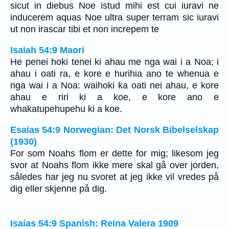
sicut in diebus Noe istud mihi est cui iuravi ne
inducerem aquas Noe ultra super terram sic iuravi
ut non irascar tibi et non increpem te
Isaiah 54:9 Maori
He penei hoki tenei ki ahau me nga wai i a Noa; i
ahau i oati ra, e kore e hurihia ano te whenua e
nga wai i a Noa: waihoki ka oati nei ahau, e kore
ahau e riri ki a koe, e kore ano e
whakatupehupehu ki a koe.
Esaias 54:9 Norwegian: Det Norsk Bibelselskap
(1930)
For som Noahs flom er dette for mig; likesom jeg
svor at Noahs flom ikke mere skal gå over jorden,
således har jeg nu svoret at jeg ikke vil vredes på
dig eller skjenne på dig.
Isaías 54:9 Spanish: Reina Valera 1909