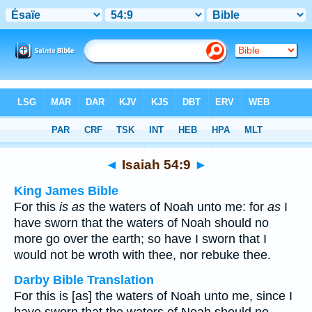
Bible
>
Multilingual
> Isaiah 54:9
◄
Isaiah 54:9
►
King James Bible
For this
is as
the waters of Noah unto me: for
as
I
have sworn that the waters of Noah should no
more go over the earth; so have I sworn that I
would not be wroth with thee, nor rebuke thee.
Darby Bible Translation
For this is [as] the waters of Noah unto me, since I