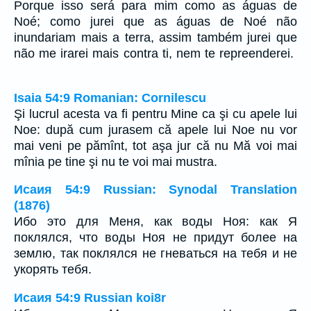
Porque isso será para mim como as águas de
Noé; como jurei que as águas de Noé não
inundariam mais a terra, assim também jurei que
não me irarei mais contra ti, nem te repreenderei.
Isaia 54:9 Romanian: Cornilescu
Şi lucrul acesta va fi pentru Mine ca şi cu apele lui
Noe: după cum jurasem că apele lui Noe nu vor
mai veni pe pămînt, tot aşa jur că nu Mă voi mai
mînia pe tine şi nu te voi mai mustra.
Исаия 54:9 Russian: Synodal Translation
(1876)
Ибо это для Меня, как воды Ноя: как Я
поклялся, что воды Ноя не придут более на
землю, так поклялся не гневаться на тебя и не
укорять тебя.
Исаия 54:9 Russian koi8r