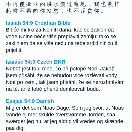
不 再 使 挪 亚 的 洪 水 漫 过 遍 地 ， 我 也 照 样
起 誓 不 再 向 你 发 怒 ， 也 不 斥 责 你 。
Isaiah 54:9 Croatian Bible
Bit će mi k'o za Noinih dana, kad se zakleh da
vode Noine neće više preplaviti zemlju; tako se
zaklinjem da se više neću na tebe srditi nit' ću ti
prijetiti.
Izaiáše 54:9 Czech BKR
Neboť jest to u mne, co při potopě Noé. Jakož
jsem přisáhl, že se nebudou více rozlévati vody
Noé po zemi, tak jsem přisáhl, že se nerozhněvám
na tě, aniž tobě přísně domlouvati budu.
Esajas 54:9 Danish
Mig er det som Noas Dage: Som jeg svor, at Noas
Vande ej mer skulde oversvømme Jorden, saa
sværger jeg nu, at jeg aldrig vil vredes og skænde
paa dig.