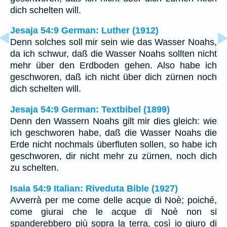
dich schelten will.
Jesaja 54:9 German: Luther (1912)
Denn solches soll mir sein wie das Wasser Noahs,
da ich schwur, daß die Wasser Noahs sollten nicht
mehr über den Erdboden gehen. Also habe ich
geschworen, daß ich nicht über dich zürnen noch
dich schelten will.
Jesaja 54:9 German: Textbibel (1899)
Denn den Wassern Noahs gilt mir dies gleich: wie
ich geschworen habe, daß die Wasser Noahs die
Erde nicht nochmals überfluten sollen, so habe ich
geschworen, dir nicht mehr zu zürnen, noch dich
zu schelten.
Isaia 54:9 Italian: Riveduta Bible (1927)
Avverrà per me come delle acque di Noè; poiché,
come giurai che le acque di Noè non si
spanderebbero più sopra la terra, così io giuro di