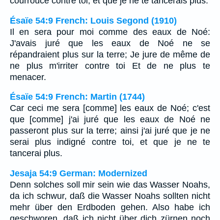
courrouce contre toi, et que je ne te tancerais plus.
Ésaïe 54:9 French: Louis Segond (1910)
Il en sera pour moi comme des eaux de Noé:
J'avais juré que les eaux de Noé ne se
répandraient plus sur la terre; Je jure de même de
ne plus m'irriter contre toi Et de ne plus te
menacer.
Ésaïe 54:9 French: Martin (1744)
Car ceci me sera [comme] les eaux de Noé; c'est
que [comme] j'ai juré que les eaux de Noé ne
passeront plus sur la terre; ainsi j'ai juré que je ne
serai plus indigné contre toi, et que je ne te
tancerai plus.
Jesaja 54:9 German: Modernized
Denn solches soll mir sein wie das Wasser Noahs,
da ich schwur, daß die Wasser Noahs sollten nicht
mehr über den Erdboden gehen. Also habe ich
geschworen, daß ich nicht über dich zürnen noch