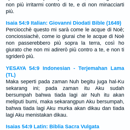
non più irritarmi contro di te, e di non minacciarti
più.
Isaia 54:9 Italian: Giovanni Diodati Bible (1649)
Perciocchè questo mi sarà come le acque di Noè;
conciossiachè, come io giurai che le acque di Noè
non passerebbero più sopra la terra, così ho
giurato che non mi adirerò più contro a te, e non ti
sgriderò più.
YESAYA 54:9 Indonesian - Terjemahan Lama
(TL)
Maka seperti pada zaman Nuh begitu juga hal-Ku
sekarang ini; pada zaman itu Aku sudah
bersumpah bahwa tiada lagi air Nuh itu akan
meliputi bumi, maka sekarangpun Aku bersumpah,
bahwa tiada lagi Aku murka akan dikau dan tiada
lagi Aku menistakan dikau.
Isaias 54:9 Latin: Biblia Sacra Vulgata