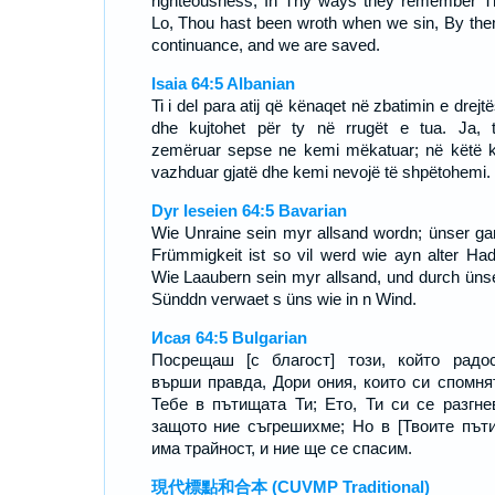
righteousness, In Thy ways they remember T
Lo, Thou hast been wroth when we sin, By the
continuance, and we are saved.
Isaia 64:5 Albanian
Ti i del para atij që kënaqet në zbatimin e drejt
dhe kujtohet për ty në rrugët e tua. Ja, t
zemëruar sepse ne kemi mëkatuar; në këtë 
vazhduar gjatë dhe kemi nevojë të shpëtohemi.
Dyr Ieseien 64:5 Bavarian
Wie Unraine sein myr allsand wordn; ünser ga
Frümmigkeit ist so vil werd wie ayn alter Had
Wie Laaubern sein myr allsand, und durch üns
Sünddn verwaet s üns wie in n Wind.
Исая 64:5 Bulgarian
Посрещаш [с благост] този, който радо
върши правда, Дори ония, които си спомня
Тебе в пътищата Ти; Ето, Ти си се разгне
защото ние съгрешихме; Но в [Твоите път
има трайност, и ние ще се спасим.
現代標點和合本 (CUVMP Traditional)