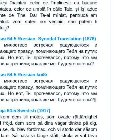
ieşi înaintea celor ce împlinesc cu bucurie
ptatea, celor ce umblă în căile Tale, şi îşi aduc
nte de Tine. Dar Te-ai mîniat, pentrucă am
ătuit: vom suferi noi vecinic, sau putem fi
uiţi?
ия 64:5 Russian: Synodal Translation (1876)
 милостиво встречал радующегося и
ающего правду, поминающего Тебя на путях
их. Но вот, Ты прогневался, потому что мы
авна грешили; и как же мы будем спасены?
ия 64:5 Russian koi8r
 милостиво встречал радующегося и
ающего правду, поминающего Тебя на путях
их. Но вот, Ты прогневался, потому что мы
авна грешили; и как же мы будем спасены?[]
aja 64:5 Swedish (1917)
kom dem till mötes, som övade rättfärdighet
 fröjd, dem som på dina vägar tänkte på dig.
 se, du blev förtörnad, och vi stodo där såsom
dare. Så hava vi länge stått; skola vi väl bliva