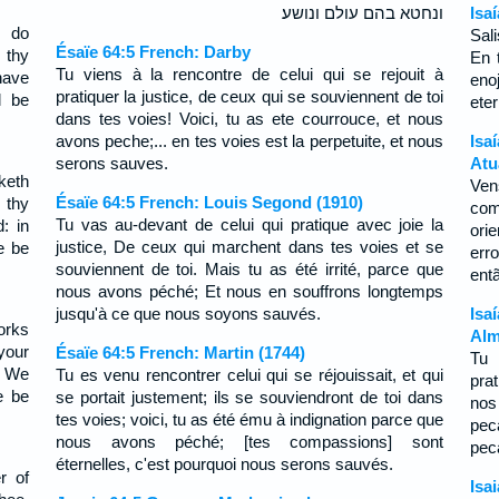
ונחטא בהם עולם ונושע׃
Isa
 do
Sali
Ésaïe 64:5 French: Darby
 thy
En 
Tu viens à la rencontre de celui qui se rejouit à
have
eno
pratiquer la justice, de ceux qui se souviennent de toi
l be
ete
dans tes voies! Voici, tu as ete courrouce, et nous
avons peche;... en tes voies est la perpetuite, et nous
Isa
serons sauves.
Atu
keth
Ven
Ésaïe 64:5 French: Louis Segond (1910)
 thy
com
Tu vas au-devant de celui qui pratique avec joie la
: in
ori
justice, De ceux qui marchent dans tes voies et se
e be
err
souviennent de toi. Mais tu as été irrité, parce que
ent
nous avons péché; Et nous en souffrons longtemps
jusqu'à ce que nous soyons sauvés.
Isa
rks
Alm
your
Ésaïe 64:5 French: Martin (1744)
Tu 
. We
Tu es venu rencontrer celui qui se réjouissait, et qui
pra
e be
se portait justement; ils se souviendront de toi dans
nos
tes voies; voici, tu as été ému à indignation parce que
pe
nous avons péché; [tes compassions] sont
pec
éternelles, c'est pourquoi nous serons sauvés.
r of
Isa