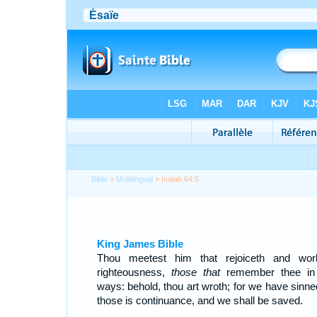
Bible
>
Multilingual
> Isaiah 64:5
King James Bible
Thou meetest him that rejoiceth and wor
righteousness,
those that
remember thee in
ways: behold, thou art wroth; for we have sinned
those is continuance, and we shall be saved.