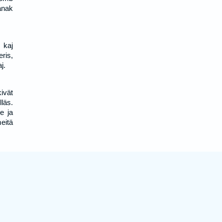
ának
 kaj
ris,
j.
ivät
läs.
e ja
eitä