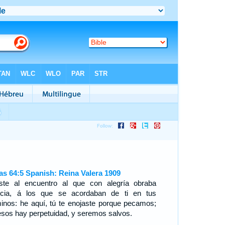
ías 64:5 Spanish: Reina Valera 1909
iste al encuentro al que con alegría obraba
ticia, á los que se acordaban de ti en tus
inos: he aquí, tú te enojaste porque pecamos;
esos hay perpetuidad, y seremos salvos.