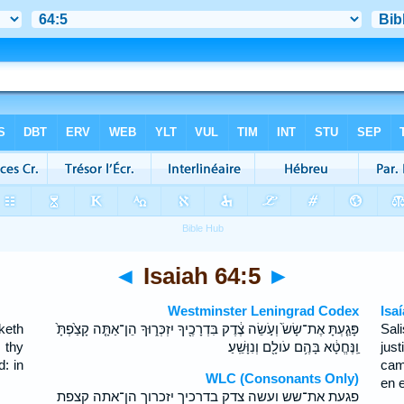
◄
Isaiah 64:5
►
Westminster Leningrad Codex
Isa
keth
פָּגַ֤עְתָּ אֶת־שָׂשׂ֙ וְעֹ֣שֵׂה צֶ֔דֶק בִּדְרָכֶ֖יךָ יִזְכְּר֑וּךָ הֵן־אַתָּ֤ה קָצַ֙פְתָּ֙
Sal
 thy
וַֽנֶּחֱטָ֔א בָּהֶ֥ם עֹולָ֖ם וְנִוָּשֵֽׁעַ׃
jus
: in
cam
WLC (Consonants Only)
en 
פגעת את־שש ועשה צדק בדרכיך יזכרוך הן־אתה קצפת