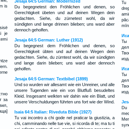
hee,
Jesaja 64:5 German: Modernized
Tu 
m is
Du begegnetest den Fröhlichen und denen, so
dre
Gerechtigkeit übeten und auf deinen Wegen dein
ami
gedachten. Siehe, du zürnetest wohl, da wir
păc
sündigten und lange drinnen blieben; uns ward aber
mînt
ësisë
dennoch geholfen.
i je
Иса
kemi
Jesaja 64:5 German: Luther (1912)
Ты
Du begegnest dem Fröhlichen und denen, so
дел
Gerechtigkeit übten und auf deinen Wegen dein
Тво
gedachten. Siehe, du zürntest wohl, da wir sündigten
изд
ntze
und lange darin blieben; uns ward aber dennoch
ern.
geholfen.
Иса
erne
Ты
Jesaja 64:5 German: Textbibel (1899)
дел
Und so wurden wir allesamt wie ein Unreiner, und alle
Тво
unsere Tugenden wie ein von Blutfluß besudeltes
изд
стно
Kleid. Insgesamt welkten wir dahin wie ein Blatt, und
т за
unsere Verschuldungen führten uns fort wie der Wind.
Jes
вил,
Du 
ища]
Isaia 64:5 Italian: Riveduta Bible (1927)
med
Tu vai incontro a chi gode nel praticar la giustizia, a
Men
chi, camminando nelle tue vie, si ricorda di te; ma tu ti
syn