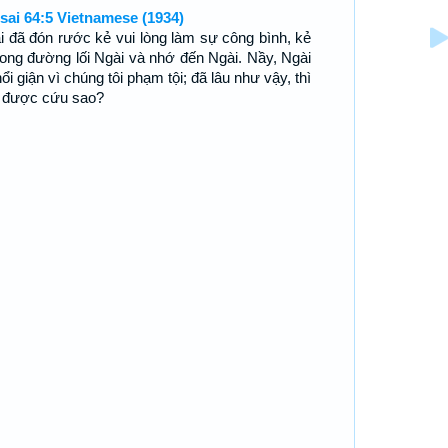
sai 64:5 Vietnamese (1934)
i đã đón rước kẻ vui lòng làm sự công bình, kẻ
trong đường lối Ngài và nhớ đến Ngài. Nầy, Ngài
ổi giận vì chúng tôi phạm tội; đã lâu như vậy, thì
 được cứu sao?