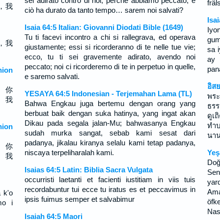
sei adirato contro di noi, perché abbiamo peccato; e
fräl
，我
ciò ha durato da tanto tempo… sarem noi salvati?
Isa
Isaia 64:5 Italian: Giovanni Diodati Bible (1649)
Iy
Tu ti facevi incontro a chi si rallegrava, ed operava
gum
，我
giustamente; essi si ricorderanno di te nelle tue vie;
sa 
ecco, tu ti sei gravemente adirato, avendo noi
ay 
peccato; noi ci ricorderemo di te in perpetuo in quelle,
pan
ion
e saremo salvati.
อิส
； 你
YESAYA 64:5 Indonesian - Terjemahan Lama (TL)
พระ
， 我
Bahwa Engkau juga bertemu dengan orang yang
ธรร
berbuat baik dengan suka hatinya, yang ingat akan
ดูเ
Dikau pada segala jalan-Mu; bahwasanya Engkau
ทำบ
ion
sudah murka sangat, sebab kami sesat dari
นาน
padanya, jikalau kiranya selalu kami tetap padanya,
； 你
niscaya terpeliharalah kami.
Yeş
， 我
Doğ
Isaias 64:5 Latin: Biblia Sacra Vulgata
Sen
occurristi laetanti et facienti iustitiam in viis tuis
yar
recordabuntur tui ecce tu iratus es et peccavimus in
Ama
 k'o
ipsis fuimus semper et salvabimur
öfke
mo i
Nas
Isaiah 64:5 Maori