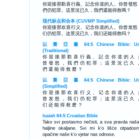
你迎接那歡喜行義、記念你道的人。你曾發怒
們仍犯罪。這景況已久，我們還能得救嗎？
现代标点和合本 (CUVMP Simplified)
你迎接那欢喜行义、记念你道的人。你曾发怒
们仍犯罪。这景况已久，我们还能得救吗？
以 賽 亞 書 64:5 Chinese Bible: Un
(Traditional)
你 迎 接 那 歡 喜 行 義 、 記 念 你 道 的 人 
曾 發 怒 ， 我 們 仍 犯 罪 ； 這 景 況 已 久 
們 還 能 得 救 麼 ？
以 賽 亞 書 64:5 Chinese Bible: Un
(Simplified)
你 迎 接 那 欢 喜 行 义 、 记 念 你 道 的 人 
曾 发 怒 ， 我 们 仍 犯 罪 ； 这 景 况 已 久 
们 还 能 得 救 麽 ？
Isaiah 64:5 Croatian Bible
Tako svi postasmo nečisti, a sva pravda naša
haljine okaljane. Svi mi k'o lišće otpados
opačine naše k'o vjetar nas odnose.