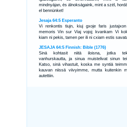
mindnyájan, és álnokságaink, mint a szél, hord
el bennünket!
Jesaja 64:5 Esperanto
Vi renkontis tiujn, kiuj gxoje faris justajxon
memoris Vin sur Viaj vojoj; kvankam Vi kole
kiam ni pekis, tamen per ili ni cxiam estis savata
JESAJA 64:5 Finnish: Bible (1776)
Sinä kohtasit niitä iloisna, jotka tek
vanhurskautta, ja sinua muistelivat sinun teil
Katso, sinä vihastuit, koska me syntiä teimm
kauvan niissä viivyimme, mutta kuitenkin m
autettiin.