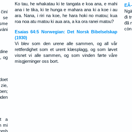
Ko tau, he whakatau ki te tangata e koa ana, e mahi
EÂ-
ana i te tika, ki te hunga e mahara ana ki a koe i au
Ngà
činí
ara. Nana, i riri na koe, he hara hoki no matou; kua
đi 
ě se
roa noa atu matou ki aua ara, a ka ora ranei matou?
đã n
jsme
còn
váni
Esaias 64:5 Norwegian: Det Norsk Bibelselskap
(1930)
Vi blev som den urene alle sammen, og all vår
rettferdighet som et urent klæsplagg, og som løvet
dine
visnet vi alle sammen, og som vinden førte våre
, og
misgjerninger oss bort.
doet
zie,
ben;
uden
nt a
n mi
lomb