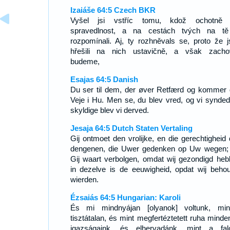
Izaiáše 64:5 Czech BKR
Vyšel jsi vstříc tomu, kdož ochotně 
spravedlnost, a na cestách tvých na t
rozpomínali. Aj, ty rozhněvals se, proto že 
hřešili na nich ustavičně, a však zacho
budeme,
Esajas 64:5 Danish
Du ser til dem, der øver Retfærd og kommer 
Veje i Hu. Men se, du blev vred, og vi synded
skyldige blev vi derved.
Jesaja 64:5 Dutch Staten Vertaling
Gij ontmoet den vrolijke, en die gerechtigheid 
dengenen, die Uwer gedenken op Uw wegen; 
Gij waart verbolgen, omdat wij gezondigd heb
in dezelve is de eeuwigheid, opdat wij beho
wierden.
Ézsaiás 64:5 Hungarian: Karoli
És mi mindnyájan [olyanok] voltunk, mi
tisztátalan, és mint megfertéztetett ruha minde
igazságaink, és elhervadánk, mint a fa