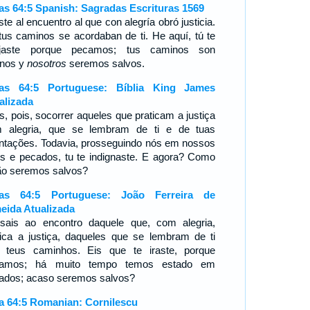
ías 64:5 Spanish: Sagradas Escrituras 1569
ste al encuentro al que con alegría obró justicia.
tus caminos se acordaban de ti. He aquí, tú te
jaste porque pecamos; tus caminos son
rnos y
nosotros
seremos salvos.
ías 64:5 Portuguese: Bíblia King James
alizada
s, pois, socorrer aqueles que praticam a justiça
 alegria, que se lembram de ti e de tuas
entações. Todavia, prosseguindo nós em nossos
os e pecados, tu te indignaste. E agora? Como
ão seremos salvos?
ías 64:5 Portuguese: João Ferreira de
eida Atualizada
sais ao encontro daquele que, com alegria,
tica a justiça, daqueles que se lembram de ti
 teus caminhos. Eis que te iraste, porque
camos; há muito tempo temos estado em
ados; acaso seremos salvos?
ia 64:5 Romanian: Cornilescu