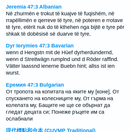
Jeremia 47:3 Albanian
Në zhurmën e trokut të kuajve të fuqishëm, në
rrapëllimën e qerreve të tyre, në poteren e rrotave
të tyre, etërit nuk do të kthehen nga bijtë e tyre për
shkak të dobësisë së duarve të tyre,
Dyr Ierymies 47:3 Bavarian
wenn d Hengstn mit de Hüef dyrherdundernd,
wenn d Streitwägn rumplnd und d Röder rafflnd.
Vätter laassnd ienerne Buebn hint; allss ist ien
wurst.
Еремия 47:3 Bulgarian
От тропота на копитата на яките му [коне], От
спускането на колесниците му, От гърма на
колелата му, Бащите не ще се обърнат да
гледат децата си; Понеже ръцете им са
ослабнали
現代標點和合本 (CUVMP Traditional)