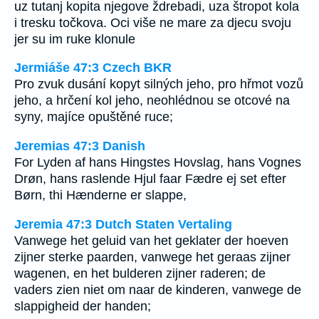
uz tutanj kopita njegove ždrebadi, uza štropot kola
i tresku točkova. Oci više ne mare za djecu svoju
jer su im ruke klonule
Jermiáše 47:3 Czech BKR
Pro zvuk dusání kopyt silných jeho, pro hřmot vozů
jeho, a hrčení kol jeho, neohlédnou se otcové na
syny, majíce opuštěné ruce;
Jeremias 47:3 Danish
For Lyden af hans Hingstes Hovslag, hans Vognes
Drøn, hans raslende Hjul faar Fædre ej set efter
Børn, thi Hænderne er slappe,
Jeremia 47:3 Dutch Staten Vertaling
Vanwege het geluid van het geklater der hoeven
zijner sterke paarden, vanwege het geraas zijner
wagenen, en het bulderen zijner raderen; de
vaders zien niet om naar de kinderen, vanwege de
slappigheid der handen;