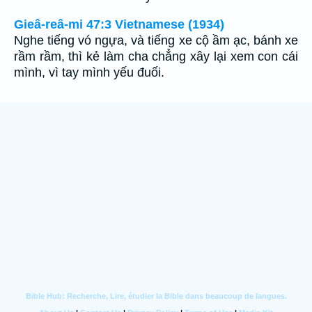
Gieâ-reâ-mi 47:3 Vietnamese (1934)
Nghe tiếng vó ngựa, và tiếng xe cộ ầm ạc, bánh xe
rầm rầm, thì kẻ làm cha chẳng xây lại xem con cái
mình, vì tay mình yếu đuối.