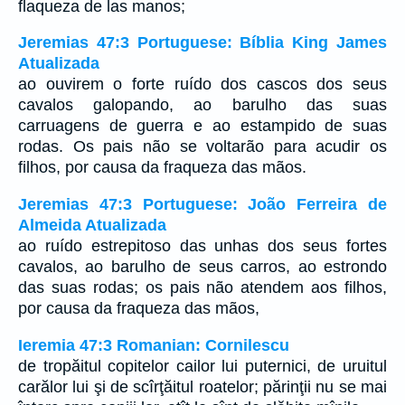
flaqueza de las manos;
Jeremias 47:3 Portuguese: Bíblia King James
Atualizada
ao ouvirem o forte ruído dos cascos dos seus
cavalos galopando, ao barulho das suas
carruagens de guerra e ao estampido de suas
rodas. Os pais não se voltarão para acudir os
filhos, por causa da fraqueza das mãos.
Jeremias 47:3 Portuguese: João Ferreira de
Almeida Atualizada
ao ruído estrepitoso das unhas dos seus fortes
cavalos, ao barulho de seus carros, ao estrondo
das suas rodas; os pais não atendem aos filhos,
por causa da fraqueza das mãos,
Ieremia 47:3 Romanian: Cornilescu
de tropăitul copitelor cailor lui puternici, de uruitul
carălor lui şi de scîrţăitul roatelor; părinţii nu se mai