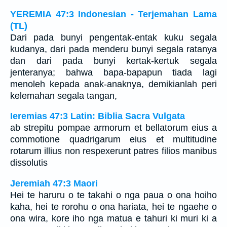
YEREMIA 47:3 Indonesian - Terjemahan Lama
(TL)
Dari pada bunyi pengentak-entak kuku segala
kudanya, dari pada menderu bunyi segala ratanya
dan dari pada bunyi kertak-kertuk segala
jenteranya; bahwa bapa-bapapun tiada lagi
menoleh kepada anak-anaknya, demikianlah peri
kelemahan segala tangan,
Ieremias 47:3 Latin: Biblia Sacra Vulgata
ab strepitu pompae armorum et bellatorum eius a
commotione quadrigarum eius et multitudine
rotarum illius non respexerunt patres filios manibus
dissolutis
Jeremiah 47:3 Maori
Hei te haruru o te takahi o nga paua o ona hoiho
kaha, hei te rorohu o ona hariata, hei te ngaehe o
ona wira, kore iho nga matua e tahuri ki muri ki a