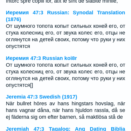
întorc spre copiii lor, atît le sînt de slăbite mînile,
Иеремия 47:3 Russian: Synodal Translation
(1876)
От шумного топота копыт сильных коней его, от
стука колесниц его, от звука колес его, отцы не
оглянутся на детей своих, потому что руки у них
опустятся
Иеремия 47:3 Russian koi8r
От шумного топота копыт сильных коней его, от
стука колесниц его, от звука колес его, отцы не
оглянутся на детей своих, потому что руки у них
опустятся[]
Jeremia 47:3 Swedish (1917)
När bullret höres av hans hingstars hovslag, när
hans vagnar dåna, när hans hjuldon rassla, då se
ej fäderna sig om efter barnen, så maktlösa stå de
Jeremiah 47:3 Tagalog: Ang Dating Biblia