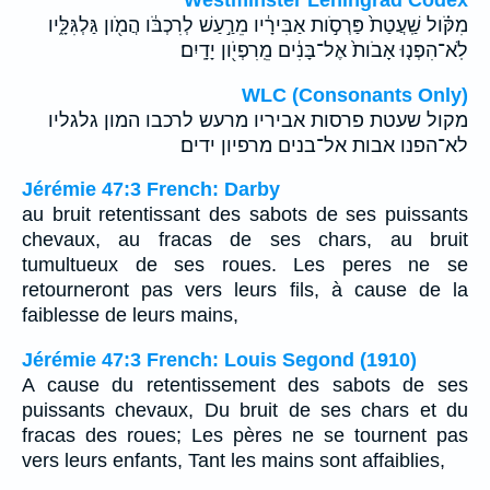
מִקֹּ֗ול שַֽׁעֲטַת֙ פַּרְסֹ֣ות אַבִּירָ֔יו מֵרַ֣עַשׁ לְרִכְבֹּ֔ו הֲמֹ֖ון גַּלְגִּלָּ֑יו
לֹֽא־הִפְנ֤וּ אָבֹות֙ אֶל־בָּנִ֔ים מֵֽרִפְיֹ֖ון יָדָֽיִם׃
WLC (Consonants Only)
מקול שעטת פרסות אביריו מרעש לרכבו המון גלגליו
לא־הפנו אבות אל־בנים מרפיון ידים׃
Jérémie 47:3 French: Darby
au bruit retentissant des sabots de ses puissants
chevaux, au fracas de ses chars, au bruit
tumultueux de ses roues. Les peres ne se
retourneront pas vers leurs fils, à cause de la
faiblesse de leurs mains,
Jérémie 47:3 French: Louis Segond (1910)
A cause du retentissement des sabots de ses
puissants chevaux, Du bruit de ses chars et du
fracas des roues; Les pères ne se tournent pas
vers leurs enfants, Tant les mains sont affaiblies,