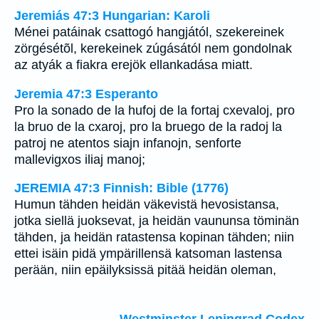
Jeremiás 47:3 Hungarian: Karoli
Ménei patáinak csattogó hangjától, szekereinek
zörgésétõl, kerekeinek zúgásától nem gondolnak
az atyák a fiakra erejök ellankadása miatt.
Jeremia 47:3 Esperanto
Pro la sonado de la hufoj de la fortaj cxevaloj, pro
la bruo de la cxaroj, pro la bruego de la radoj la
patroj ne atentos siajn infanojn, senforte
mallevigxos iliaj manoj;
JEREMIA 47:3 Finnish: Bible (1776)
Humun tähden heidän väkevistä hevosistansa,
jotka siellä juoksevat, ja heidän vaununsa töminän
tähden, ja heidän ratastensa kopinan tähden; niin
ettei isäin pidä ympärillensä katsoman lastensa
perään, niin epäilyksissä pitää heidän oleman,
Westminster Leningrad Codex