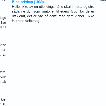
Bibelselskap (1930)
Heller ikke av en utlendings hånd skal I motta og ofre
sådanne dyr som matoffer til eders Gud; for de er
utskjemt, det er lyte på dem; med dem vinner I ikke
lags
Herrens velbehag.
 har
er I
deze
 hun
 zij
emmi
 van
tnak
kiel
ili,