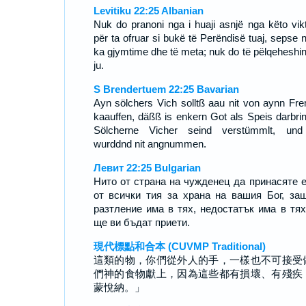
Levitiku 22:25 Albanian
Nuk do pranoni nga i huaji asnjë nga këto vik
për ta ofruar si bukë të Perëndisë tuaj, sepse n
ka gjymtime dhe të meta; nuk do të pëlqeheshin
ju.
S Brendertuem 22:25 Bavarian
Ayn sölchers Vich solltß aau nit von aynn Fr
kaauffen, däßß is enkern Got als Speis darbrin
Sölcherne Vicher seind verstümmlt, un
wurddnd nit angnummen.
Левит 22:25 Bulgarian
Нито от страна на чужденец да принасяте 
от всички тия за храна на вашия Бог, за
разтление има в тях, недостатък има в тях
ще ви бъдат приети.
現代標點和合本 (CUVMP Traditional)
這類的物，你們從外人的手，一樣也不可接受
們神的食物獻上，因為這些都有損壞、有殘疾
蒙悅納。」