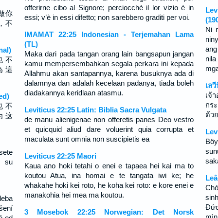
offerirne cibo al Signore; perciocchè il lor vizio è in
Lev
做你
essi; v’è in essi difetto; non sarebbero graditi per voi.
(19
，不
Ni 
IMAMAT 22:25 Indonesian - Terjemahan Lama
nin
(TL)
ang
nal)
Maka dari pada tangan orang lain bangsapun jangan
nil
也 不
kamu mempersembahkan segala perkara ini kepada
mga 
為 這
Allahmu akan santapannya, karena busuknya ada di
dalamnya dan adalah kecelaan padanya, tiada boleh
เลว
diadakannya keridlaan atasmu.
เจ้
ed)
กระ
也 不
Leviticus 22:25 Latin: Biblia Sacra Vulgata
ด้ว
为 这
de manu alienigenae non offeretis panes Deo vestro
et quicquid aliud dare voluerint quia corrupta et
Lev
maculata sunt omnia non suscipietis ea
Böy
sun
sete
Leviticus 22:25 Maori
saka
 su
Kaua ano hoki tetahi o enei e tapaea hei kai ma to
koutou Atua, ina homai e te tangata iwi ke; he
Leâ
whakahe hoki kei roto, he koha kei roto: e kore enei e
Chớ
manakohia hei mea ma koutou.
sin
leba
Ðức
šení
3 Mosebok 22:25 Norwegian: Det Norsk
mìn
é od