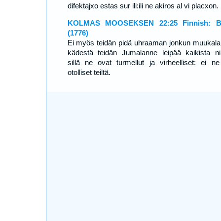
difektajxo estas sur ili:ili ne akiros al vi placxon.
KOLMAS MOOSEKSEN 22:25 Finnish: Bi
(1776)
Ei myös teidän pidä uhraaman jonkun muukala
kädestä teidän Jumalanne leipää kaikista nii
sillä ne ovat turmellut ja virheelliset: ei ne
otolliset teiltä.