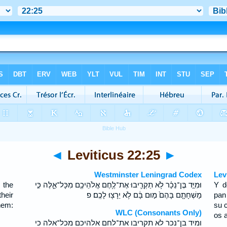
◄
Leviticus 22:25
►
Westminster Leningrad Codex
Lev
 the
וּמִיַּ֣ד בֶּן־נֵכָ֗ר לֹ֥א תַקְרִ֛יבוּ אֶת־לֶ֥חֶם אֱלֹהֵיכֶ֖ם מִכָּל־אֵ֑לֶּה כִּ֣י
Y d
heir
מָשְׁחָתָ֤ם בָּהֶם֙ מ֣וּם בָּ֔ם לֹ֥א יֵרָצ֖וּ לָכֶֽם׃ פ
pan
hem:
su c
WLC (Consonants Only)
os 
ומיד בן־נכר לא תקריבו את־לחם אלהיכם מכל־אלה כי