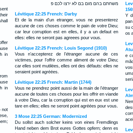
משחתם בהם מום בם לא ירצו לכם׃ פ
Lev
sent
156
Lévitique 22:25 French: Darby
heir
Y d
Et de la main d'un etranger, vous ne presenterez
shall
pan
aucune de ces choses comme le pain de votre Dieu;
su c
car leur corruption est en elles, il y a un defaut en
os 
elles: elles ne seront pas agreees pour vous.
ffer
Lev
Lévitique 22:25 French: Louis Segond (1910)
ause
Atu
Vous n'accepterez de l'étranger aucune de ces
h in
e c
victimes, pour l'offrir comme aliment de votre Dieu;
mão
car elles sont mutilées, elles ont des défauts: elles ne
vos
seraient point agréées.
uma
from
ser
ause
Lévitique 22:25 French: Martin (1744)
h in
Vous ne prendrez point aussi de la main de l'étranger
Lev
aucune de toutes ces choses pour les offrir en viande
Alm
à votre Dieu, car la corruption qui est en eux est une
Nem
tare en elles; elles ne seront point agréées pour vous.
des
 not
cor
ese,
3 Mose 22:25 German: Modernized
ace
hem;
Du sollst auch solcher keins von eines Fremdlings
Hand neben dem Brot eures Gottes opfern; denn es
Lev