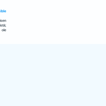
ble
isen
stä;
 ole