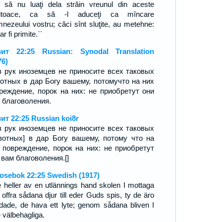
i să nu luaţi dela străin vreunul din aceste
bitoace, ca să -l aduceţi ca mîncare
nezeului vostru; căci sînt sluţite, au metehne:
'ar fi primite.``
ит 22:25 Russian: Synodal Translation
76)
з рук иноземцев не приносите всех таковых
отных в дар Богу вашему, потомучто на них
реждение, порок на них: не приобретут они
 благоволения.
ит 22:25 Russian koi8r
з рук иноземцев не приносите всех таковых
вотных] в дар Богу вашему, потому что на
 повреждение, порок на них: не приобретут
 вам благоволения.[]
osebok 22:25 Swedish (1917)
e heller av en utlännings hand skolen I mottaga
 offra sådana djur till eder Guds spis, ty de äro
dade, de hava ett lyte; genom sådana bliven I
 välbehagliga.