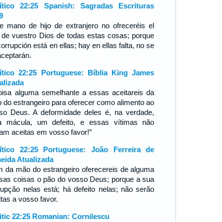
ítico 22:25 Spanish: Sagradas Escrituras
9
e mano de hijo de extranjero no ofreceréis el
 de vuestro Dios de todas estas cosas; porque
orrupción está en ellas; hay en ellas falta, no se
aceptarán.
ítico 22:25 Portuguese: Bíblia King James
alizada
oisa alguma semelhante a essas aceitareis da
 do estrangeiro para oferecer como alimento ao
so Deus. A deformidade deles é, na verdade,
 mácula, um defeito, e essas vítimas não
iam aceitas em vosso favor!”
ítico 22:25 Portuguese: João Ferreira de
eida Atualizada
 da mão do estrangeiro oferecereis de alguma
sas coisas o pão do vosso Deus; porque a sua
rupção nelas está; há defeito nelas; não serão
itas a vosso favor.
itic 22:25 Romanian: Cornilescu