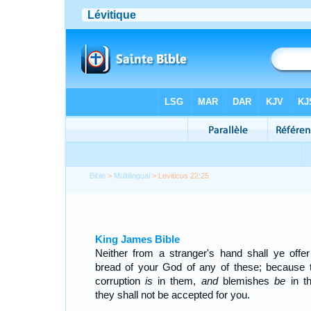
Bible
>
Multilingual
> Leviticus 22:25
King James Bible
Neither from a stranger's hand shall ye offer
bread of your God of any of these; because t
corruption
is
in them,
and
blemishes
be
in t
they shall not be accepted for you.