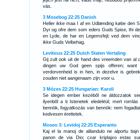
vás.
3 Mosebog 22:25 Danish
Heller ikke maa I af en Udlænding købe den S
Dyr og ofre dem som eders Guds Spise, thi de
en Lyde, de har en Legemsfejl; ved dem vind
ikke Guds Velbehag.
Leviticus 22:25 Dutch Staten Vertaling
Gij zult ook uit de hand des vreemden van al 
dingen uw God geen spijs offeren; want
verdorvenheid is in hen, in dezelve is gebrek,
zouden niet aangenaam zijn voor u.
3 Mózes 22:25 Hungarian: Karoli
Se idegen ember kezébõl ne áldozzatok s
ilyenbõl a ti Istenetek eledeléül; mert romlás
bennök, fogyatkozás van bennök: nem fogadta
kedvesen érettetek.
Moseo 3: Levidoj 22:25 Esperanto
Kaj el la manoj de alilandulo ne alportu tiajn 
panon de via Dio; cxar kriplajxo estas sur 