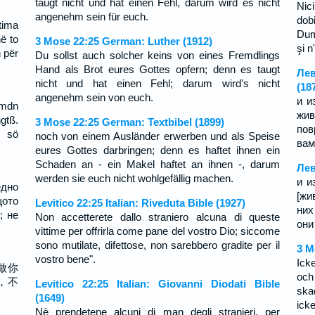
taugt nicht und hat einen Fehl, darum wird es nicht
Nic
angenehm sein für euch.
do
tima
Dum
ë to
3 Mose 22:25 German: Luther (1912)
şi n
 për
Du sollst auch solcher keins von eines Fremdlings
Hand als Brot eures Gottes opfern; denn es taugt
Лев
nicht und hat einen Fehl; darum wird's nicht
(18
angenehm sein von euch.
и и
emdn
жив
gtß.
3 Mose 22:25 German: Textbibel (1899)
пов
d sö
noch von einem Ausländer erwerben und als Speise
вам
eures Gottes darbringen; denn es haftet ihnen ein
Schaden an - ein Makel haftet an ihnen -, darum
Лев
werden sie euch nicht wohlgefällig machen.
и и
едно
[жи
щото
Levitico 22:25 Italian: Riveduta Bible (1927)
них
; не
Non accetterete dallo straniero alcuna di queste
они
vittime per offrirla come pane del vostro Dio; siccome
sono mutilate, difettose, non sarebbero gradite per il
3 M
vostro bene".
Ick
做你
och
，不
Levitico 22:25 Italian: Giovanni Diodati Bible
ska
(1649)
icke
Nè prendetene alcuni di man degli stranieri, per