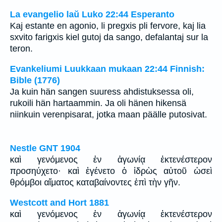
La evangelio laŭ Luko 22:44 Esperanto
Kaj estante en agonio, li pregxis pli fervore, kaj lia
sxvito farigxis kiel gutoj da sango, defalantaj sur la
teron.
Evankeliumi Luukkaan mukaan 22:44 Finnish:
Bible (1776)
Ja kuin hän sangen suuress ahdistuksessa oli,
rukoili hän hartaammin. Ja oli hänen hikensä
niinkuin verenpisarat, jotka maan päälle putosivat.
Nestle GNT 1904
καὶ γενόμενος ἐν ἀγωνίᾳ ἐκτενέστερον
προσηύχετο· καὶ ἐγένετο ὁ ἱδρὼς αὐτοῦ ὡσεὶ
θρόμβοι αἵματος καταβαίνοντες ἐπὶ τὴν γῆν.
Westcott and Hort 1881
καὶ γενόμενος ἐν ἀγωνίᾳ ἐκτενέστερον