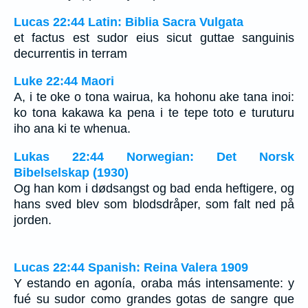
Lucas 22:44 Latin: Biblia Sacra Vulgata
et factus est sudor eius sicut guttae sanguinis
decurrentis in terram
Luke 22:44 Maori
A, i te oke o tona wairua, ka hohonu ake tana inoi:
ko tona kakawa ka pena i te tepe toto e turuturu
iho ana ki te whenua.
Lukas 22:44 Norwegian: Det Norsk
Bibelselskap (1930)
Og han kom i dødsangst og bad enda heftigere, og
hans sved blev som blodsdråper, som falt ned på
jorden.
Lucas 22:44 Spanish: Reina Valera 1909
Y estando en agonía, oraba más intensamente: y
fué su sudor como grandes gotas de sangre que