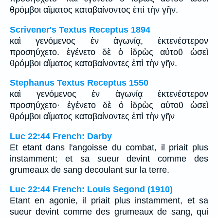
θρόμβοι αἵματος καταβαίνοντος ἐπὶ τὴν γῆν.
Scrivener's Textus Receptus 1894
καὶ γενόμενος ἐν ἀγωνίᾳ, ἐκτενέστερον
προσηύχετο. ἐγένετο δὲ ὁ ἱδρὼς αὐτοῦ ὡσεὶ
θρόμβοι αἵματος καταβαίνοντες ἐπὶ τὴν γῆν.
Stephanus Textus Receptus 1550
καὶ γενόμενος ἐν ἀγωνίᾳ ἐκτενέστερον
προσηύχετο· ἐγένετο δὲ ὁ ἱδρὼς αὐτοῦ ὡσεὶ
θρόμβοι αἵματος καταβαίνοντες ἐπὶ τὴν γῆν
Luc 22:44 French: Darby
Et etant dans l'angoisse du combat, il priait plus
instamment; et sa sueur devint comme des
grumeaux de sang decoulant sur la terre.
Luc 22:44 French: Louis Segond (1910)
Etant en agonie, il priait plus instamment, et sa
sueur devint comme des grumeaux de sang, qui