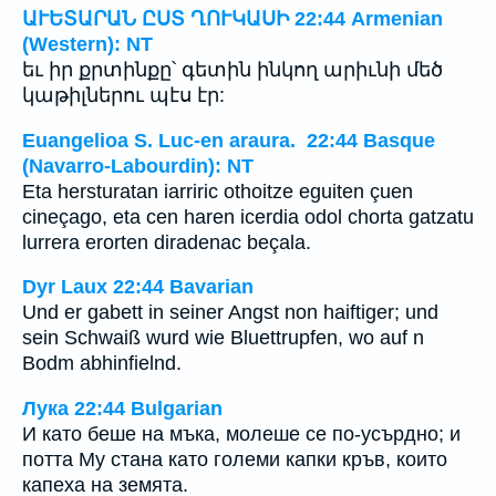
ԱՒԵՏԱՐԱՆ ԸՍՏ ՂՈՒԿԱՍԻ 22:44 Armenian
(Western): NT
եւ իր քրտինքը՝ գետին ինկող արիւնի մեծ
կաթիլներու պէս էր:
Euangelioa S. Luc-en araura. 22:44 Basque
(Navarro-Labourdin): NT
Eta hersturatan iarriric othoitze eguiten çuen
cineçago, eta cen haren icerdia odol chorta gatzatu
lurrera erorten diradenac beçala.
Dyr Laux 22:44 Bavarian
Und er gabett in seiner Angst non haiftiger; und
sein Schwaiß wurd wie Bluettrupfen, wo auf n
Bodm abhinfielnd.
Лука 22:44 Bulgarian
И като беше на мъка, молеше се по-усърдно; и
потта Му стана като големи капки кръв, които
капеха на земята.