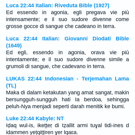
Luca 22:44 Italian: Riveduta Bible (1927)
Ed essendo in agonia, egli pregava vie più
intensamente; e il suo sudore divenne come
grosse gocce di sangue che cadeano in terra.
Luca 22:44 Italian: Giovanni Diodati Bible
(1649)
Ed egli, essendo in agonia, orava vie più
intentamente; e il suo sudore divenne simile a
grumoli di sangue, che cadevano in terra.
LUKAS 22:44 Indonesian - Terjemahan Lama
(TL)
Maka di dalam ketakutan yang amat sangat, makin
bersungguh-sungguh hati Ia berdoa, sehingga
peluh-Nya menjadi seperti darah menitik ke bumi.
Luke 22:44 Kabyle: NT
Iḍaq wul-is, ikețțeṛ di tẓallit armi tuɣal tidi-ines d
idammen yețqiṭṭiren ɣer lqaɛa.