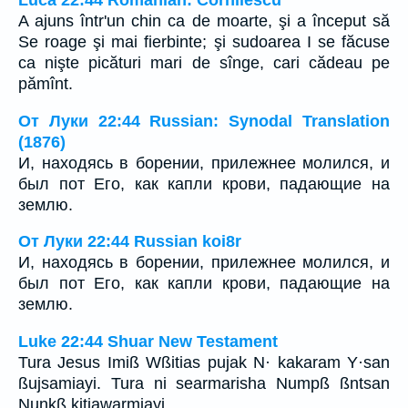
A ajuns într'un chin ca de moarte, şi a început să
Se roage şi mai fierbinte; şi sudoarea I se făcuse
ca nişte picături mari de sînge, cari cădeau pe
pămînt.
От Луки 22:44 Russian: Synodal Translation
(1876)
И, находясь в борении, прилежнее молился, и
был пот Его, как капли крови, падающие на
землю.
От Луки 22:44 Russian koi8r
И, находясь в борении, прилежнее молился, и
был пот Его, как капли крови, падающие на
землю.
Luke 22:44 Shuar New Testament
Tura Jesus Imiß Wßitias pujak N· kakaram Y·san
ßujsamiayi. Tura ni searmarisha Numpß ßntsan
Nunkß kitiawarmiayi.