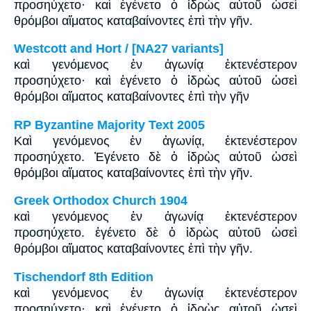
προσηύχετο· καὶ ἐγένετο ὁ ἱδρὼς αὐτοῦ ὡσεὶ
θρόμβοι αἵματος καταβαίνοντες ἐπὶ τὴν γῆν.
Westcott and Hort / [NA27 variants]
καὶ γενόμενος ἐν ἀγωνίᾳ ἐκτενέστερον
προσηύχετο· καὶ ἐγένετο ὁ ἱδρὼς αὐτοῦ ὡσεὶ
θρόμβοι αἵματος καταβαίνοντες ἐπὶ τὴν γῆν
RP Byzantine Majority Text 2005
Καὶ γενόμενος ἐν ἀγωνίᾳ, ἐκτενέστερον
προσηύχετο. Ἐγένετο δὲ ὁ ἱδρὼς αὐτοῦ ὡσεὶ
θρόμβοι αἵματος καταβαίνοντες ἐπὶ τὴν γῆν.
Greek Orthodox Church 1904
καὶ γενόμενος ἐν ἀγωνίᾳ ἐκτενέστερον
προσηύχετο. ἐγένετο δὲ ὁ ἱδρὼς αὐτοῦ ὡσεὶ
θρόμβοι αἵματος καταβαίνοντες ἐπὶ τὴν γῆν.
Tischendorf 8th Edition
καὶ γενόμενος ἐν ἀγωνίᾳ ἐκτενέστερον
προσηύχετο· καὶ ἐγένετο ὁ ἱδρὼς αὐτοῦ ὡσεὶ