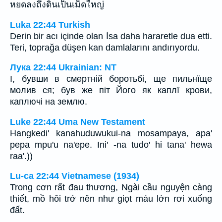
หยดลงถึงดินเป็นเม็ดใหญ่
Luka 22:44 Turkish
Derin bir acı içinde olan İsa daha hararetle dua etti.
Teri, toprağa düşen kan damlalarını andırıyordu.
Лука 22:44 Ukrainian: NT
І, бувши в смертній боротьбі, ще пильнїще
молив ся; був же піт Його як каплї крови,
каплючі на землю.
Luke 22:44 Uma New Testament
Hangkedi' kanahuduwukui-na mosampaya, apa'
pepa mpu'u na'epe. Ini' -na tudo' hi tana' hewa
raa'.))
Lu-ca 22:44 Vietnamese (1934)
Trong cơn rất đau thương, Ngài cầu nguyện càng
thiết, mồ hôi trở nên như giọt máu lớn rơi xuống
đất.