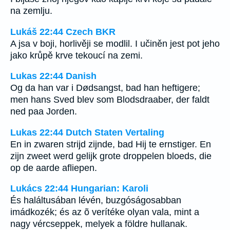
na zemlju.
Lukáš 22:44 Czech BKR
A jsa v boji, horlivěji se modlil. I učiněn jest pot jeho
jako krůpě krve tekoucí na zemi.
Lukas 22:44 Danish
Og da han var i Dødsangst, bad han heftigere;
men hans Sved blev som Blodsdraaber, der faldt
ned paa Jorden.
Lukas 22:44 Dutch Staten Vertaling
En in zwaren strijd zijnde, bad Hij te ernstiger. En
zijn zweet werd gelijk grote droppelen bloeds, die
op de aarde afliepen.
Lukács 22:44 Hungarian: Karoli
És haláltusában lévén, buzgóságosabban
imádkozék; és az õ verítéke olyan vala, mint a
nagy vércseppek, melyek a földre hullanak.