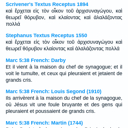
Scrivener's Textus Receptus 1894
καὶ ἔρχεται εἰς τὸν οἶκον τοῦ ἀρχισυναγώγου, καὶ
θεωρεῖ θόρυβον, καὶ κλαίοντας καὶ ἀλαλάζοντας
πολλά
Stephanus Textus Receptus 1550
καὶ ἔρχεται εἰς τὸν οἶκον τοῦ ἀρχισυναγώγου καὶ
θεωρεῖ θόρυβον κλαίοντας καὶ ἀλαλάζοντας πολλά
Marc 5:38 French: Darby
Et il vient à la maison du chef de synagogue; et il
voit le tumulte, et ceux qui pleuraient et jetaient de
grands cris.
Marc 5:38 French: Louis Segond (1910)
Ils arrivèrent à la maison du chef de la synagogue,
où Jésus vit une foule bruyante et des gens qui
pleuraient et poussaient de grands cris.
Marc 5:38 French: Martin (1744)