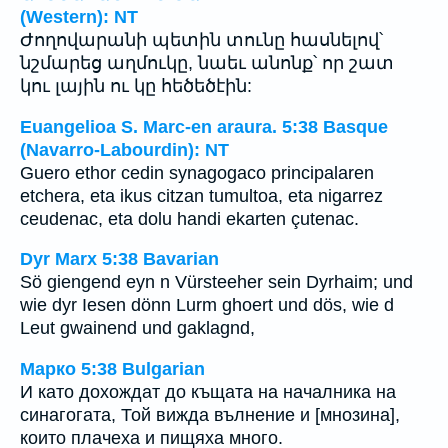
(Western): NT
Ժողովարանի պետին տունը հասնելով՝
նշմարեց աղմուկը, նաեւ անոնք՝ որ շատ
կու լային ու կը հեծեծէին:
Euangelioa S. Marc-en araura. 5:38 Basque
(Navarro-Labourdin): NT
Guero ethor cedin synagogaco principalaren
etchera, eta ikus citzan tumultoa, eta nigarrez
ceudenac, eta dolu handi ekarten çutenac.
Dyr Marx 5:38 Bavarian
Sö giengend eyn n Vürsteeher sein Dyrhaim; und
wie dyr Iesen dönn Lurm ghoert und dös, wie d
Leut gwainend und gaklagnd,
Марко 5:38 Bulgarian
И като дохождат до къщата на началника на
синагогата, Той вижда вълнение и [мнозина],
които плачеха и пищяха много.