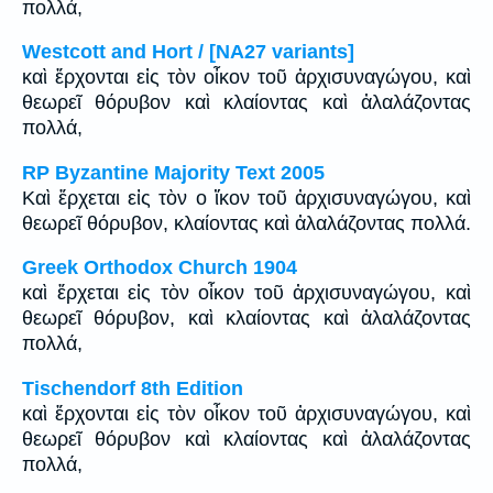
πολλά,
Westcott and Hort / [NA27 variants]
καὶ ἔρχονται εἰς τὸν οἶκον τοῦ ἀρχισυναγώγου, καὶ
θεωρεῖ θόρυβον καὶ κλαίοντας καὶ ἀλαλάζοντας
πολλά,
RP Byzantine Majority Text 2005
Καὶ ἔρχεται εἰς τὸν ο ἴκον τοῦ ἀρχισυναγώγου, καὶ
θεωρεῖ θόρυβον, κλαίοντας καὶ ἀλαλάζοντας πολλά.
Greek Orthodox Church 1904
καὶ ἔρχεται εἰς τὸν οἶκον τοῦ ἀρχισυναγώγου, καὶ
θεωρεῖ θόρυβον, καὶ κλαίοντας καὶ ἀλαλάζοντας
πολλά,
Tischendorf 8th Edition
καὶ ἔρχονται εἰς τὸν οἶκον τοῦ ἀρχισυναγώγου, καὶ
θεωρεῖ θόρυβον καὶ κλαίοντας καὶ ἀλαλάζοντας
πολλά,