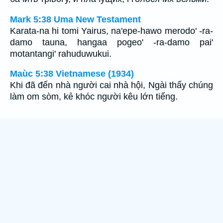
Mark 5:38 Uma New Testament
Karata-na hi tomi Yairus, na'epe-hawo merodo' -ra-
damo tauna, hangaa pogeo' -ra-damo pai'
motantangi' rahuduwukui.
Maùc 5:38 Vietnamese (1934)
Khi đã đến nhà người cai nhà hội, Ngài thấy chúng
làm om sòm, kẻ khóc người kêu lớn tiếng.