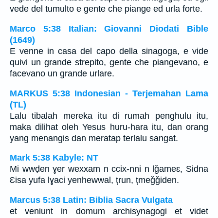
vede del tumulto e gente che piange ed urla forte.
Marco 5:38 Italian: Giovanni Diodati Bible
(1649)
E venne in casa del capo della sinagoga, e vide
quivi un grande strepito, gente che piangevano, e
facevano un grande urlare.
MARKUS 5:38 Indonesian - Terjemahan Lama
(TL)
Lalu tibalah mereka itu di rumah penghulu itu,
maka dilihat oleh Yesus huru-hara itu, dan orang
yang menangis dan meratap terlalu sangat.
Mark 5:38 Kabyle: NT
Mi wwḍen ɣer wexxam n ccix-nni n lǧameɛ, Sidna
Ɛisa yufa lɣaci yenhewwal, țrun, țmeǧǧiden.
Marcus 5:38 Latin: Biblia Sacra Vulgata
et veniunt in domum archisynagogi et videt