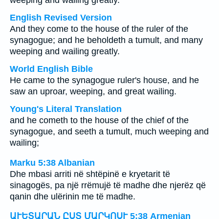
weeping and wailing greatly.
English Revised Version
And they come to the house of the ruler of the
synagogue; and he beholdeth a tumult, and many
weeping and wailing greatly.
World English Bible
He came to the synagogue ruler's house, and he
saw an uproar, weeping, and great wailing.
Young's Literal Translation
and he cometh to the house of the chief of the
synagogue, and seeth a tumult, much weeping and
wailing;
Marku 5:38 Albanian
Dhe mbasi arriti në shtëpinë e kryetarit të
sinagogës, pa një rrëmujë të madhe dhe njerëz që
qanin dhe ulërinin me të madhe.
ԱՒԵՏԱՐԱՆ ԸՍՏ ՄԱՐԿՈՍՒ 5:38 Armenian