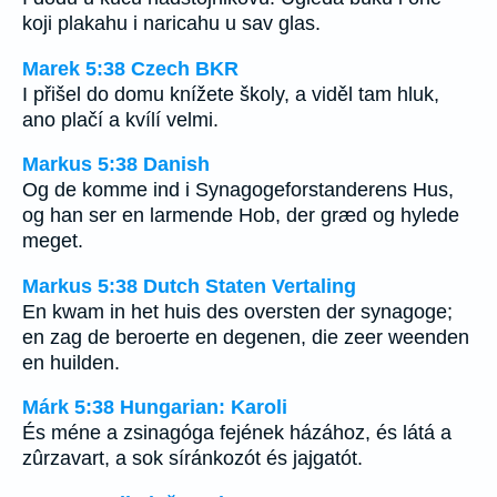
koji plakahu i naricahu u sav glas.
Marek 5:38 Czech BKR
I přišel do domu knížete školy, a viděl tam hluk,
ano plačí a kvílí velmi.
Markus 5:38 Danish
Og de komme ind i Synagogeforstanderens Hus,
og han ser en larmende Hob, der græd og hylede
meget.
Markus 5:38 Dutch Staten Vertaling
En kwam in het huis des oversten der synagoge;
en zag de beroerte en degenen, die zeer weenden
en huilden.
Márk 5:38 Hungarian: Karoli
És méne a zsinagóga fejének házához, és látá a
zûrzavart, a sok síránkozót és jajgatót.