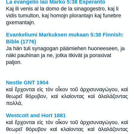
La evangelio laŭ Marko 5:38 Esperanto
Kaj ili venis al la domo de la sinagogestro, kaj li
vidis tumulton, kaj homojn plorantajn kaj funebre
gxemantajn.
Evankeliumi Markuksen mukaan 5:38 Finnish:
Bible (1776)
Ja hän tuli synagogan päämiehen huoneeseen, ja
näki pauhinan ja ne, jotka itkivät ja porasivat
paljon.
Nestle GNT 1904
καὶ ἔρχονται εἰς τὸν οἶκον τοῦ ἀρχισυναγώγου, καὶ
θεωρεῖ θόρυβον, καὶ κλαίοντας καὶ ἀλαλάζοντας
πολλά,
Westcott and Hort 1881
καὶ ἔρχονται εἰς τὸν οἶκον τοῦ ἀρχισυναγώγου, καὶ
θεωρεῖ θόρυβον καὶ κλαίοντας καὶ ἀλαλάζοντας