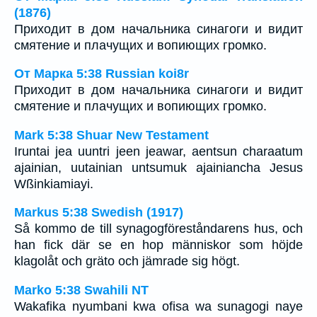
(1876)
Приходит в дом начальника синагоги и видит
смятение и плачущих и вопиющих громко.
От Марка 5:38 Russian koi8r
Приходит в дом начальника синагоги и видит
смятение и плачущих и вопиющих громко.
Mark 5:38 Shuar New Testament
Iruntai jea uuntri jeen jeawar, aentsun charaatum
ajainian, uutainian untsumuk ajainiancha Jesus
Wßinkiamiayi.
Markus 5:38 Swedish (1917)
Så kommo de till synagogföreståndarens hus, och
han fick där se en hop människor som höjde
klagolåt och gräto och jämrade sig högt.
Marko 5:38 Swahili NT
Wakafika nyumbani kwa ofisa wa sunagogi naye