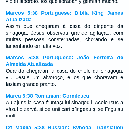
vio el alboroto, los que lloraban y gemían mucho.
Marcos 5:38 Portuguese: Bíblia King James
Atualizada
Assim que chegaram à casa do dirigente da
sinagoga, Jesus observou grande agitação, com
muitas pessoas consternadas, chorando e se
lamentando em alta voz.
Marcos 5:38 Portuguese: João Ferreira de
Almeida Atualizada
Quando chegaram a casa do chefe da sinagoga,
viu Jesus um alvoroço, e os que choravam e
faziam grande pranto.
Marcu 5:38 Romanian: Cornilescu
Au ajuns la casa fruntaşului sinagogii. Acolo Isus a
văzut o zarvă, şi pe unii cari plîngeau şi se tînguiau
mult.
От Марка 5:38 Russian: Synodal Translation