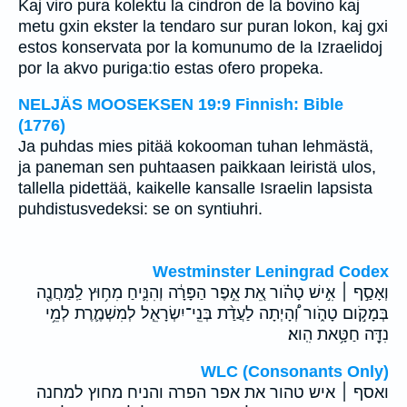
Kaj viro pura kolektu la cindron de la bovino kaj
metu gxin ekster la tendaro sur puran lokon, kaj gxi
estos konservata por la komunumo de la Izraelidoj
por la akvo puriga:tio estas ofero propeka.
NELJÄS MOOSEKSEN 19:9 Finnish: Bible
(1776)
Ja puhdas mies pitää kokooman tuhan lehmästä,
ja paneman sen puhtaasen paikkaan leiristä ulos,
tallella pidettää, kaikelle kansalle Israelin lapsista
puhdistusvedeksi: se on syntiuhri.
Westminster Leningrad Codex
וְאָסַ֣ף ׀ אִ֣ישׁ טָהֹ֗ור אֵ֚ת אֵ֣פֶר הַפָּרָ֔ה וְהִנִּ֛יחַ מִח֥וּץ לַֽמַּחֲנֶ֖ה
בְּמָקֹ֣ום טָהֹ֑ור וְ֠הָיְתָה לַעֲדַ֨ת בְּנֵֽי־יִשְׂרָאֵ֧ל לְמִשְׁמֶ֛רֶת לְמֵ֥י
נִדָּ֖ה חַטָּ֥את הִֽוא׃
WLC (Consonants Only)
ואסף ׀ איש טהור את אפר הפרה והניח מחוץ למחנה