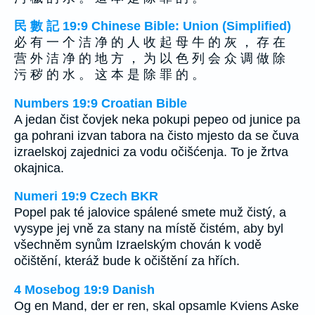
民 數 記 19:9 Chinese Bible: Union (Simplified)
必 有 一 个 洁 净 的 人 收 起 母 牛 的 灰 ， 存 在
营 外 洁 净 的 地 方 ， 为 以 色 列 会 众 调 做 除
污 秽 的 水 。 这 本 是 除 罪 的 。
Numbers 19:9 Croatian Bible
A jedan čist čovjek neka pokupi pepeo od junice pa
ga pohrani izvan tabora na čisto mjesto da se čuva
izraelskoj zajednici za vodu očišćenja. To je žrtva
okajnica.
Numeri 19:9 Czech BKR
Popel pak té jalovice spálené smete muž čistý, a
vysype jej vně za stany na místě čistém, aby byl
všechněm synům Izraelským chován k vodě
očištění, kteráž bude k očištění za hřích.
4 Mosebog 19:9 Danish
Og en Mand, der er ren, skal opsamle Kviens Aske