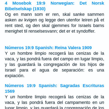
4 Mosebok 19:9 Norwegian: Det Norsk
Bibelselskap (1930)
Og en mann som er ren, skal sanke sammen
asken av kvigen og legge den utenfor leiren på et
rent sted, og den skal gjemmes for Israels barns
menighet til renselsesvann; det er et syndoffer.
Números 19:9 Spanish: Reina Valera 1909
Y un hombre limpio recogerá las cenizas de la
vaca, y las pondrá fuera del campo en lugar limpio,
y las guardará la congregación de los hijos de
Israel para el agua de separación: es una
expiación.
Números 19:9 Spanish: Sagradas Escrituras
1569
Y
un
hombre limpio recogerá las cenizas de la
vaca, y las pondrá fuera del campamento en
un
lugar limpio, y las guardará la congregación de los