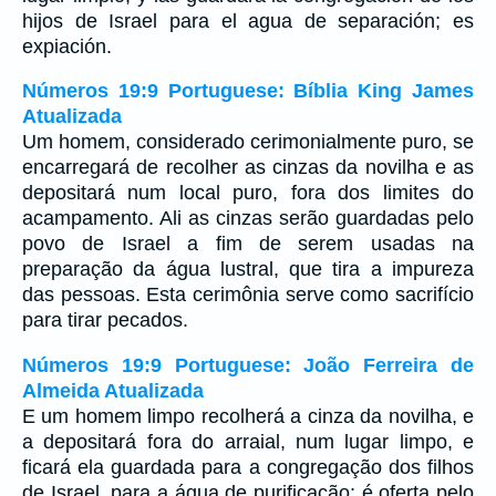
hijos de Israel para el agua de separación; es
expiación.
Números 19:9 Portuguese: Bíblia King James
Atualizada
Um homem, considerado cerimonialmente puro, se
encarregará de recolher as cinzas da novilha e as
depositará num local puro, fora dos limites do
acampamento. Ali as cinzas serão guardadas pelo
povo de Israel a fim de serem usadas na
preparação da água lustral, que tira a impureza
das pessoas. Esta cerimônia serve como sacrifício
para tirar pecados.
Números 19:9 Portuguese: João Ferreira de
Almeida Atualizada
E um homem limpo recolherá a cinza da novilha, e
a depositará fora do arraial, num lugar limpo, e
ficará ela guardada para a congregação dos filhos
de Israel, para a água de purificação; é oferta pelo