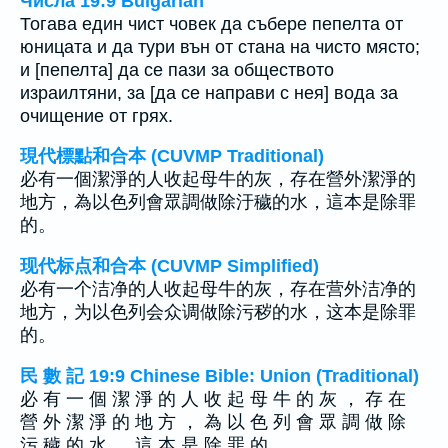
Числа 19:9 Bulgarian
Тогава един чист човек да събере пепелта от
юницата и да тури вън от стана на чисто място;
и [пепелта] да се пази за обществото
израилтяни, за [да се направи с нея] вода за
очищение от грях.
現代標點和合本 (CUVMP Traditional)
必有一個潔淨的人收起母牛的灰，存在營外潔淨的
地方，為以色列會眾調做除汙穢的水，這本是除罪
的。
现代标点和合本 (CUVMP Simplified)
必有一个洁净的人收起母牛的灰，存在营外洁净的
地方，为以色列会众调做除污秽的水，这本是除罪
的。
民 數 記 19:9 Chinese Bible: Union (Traditional)
必 有 一 個 潔 淨 的 人 收 起 母 牛 的 灰 ， 存 在
營 外 潔 淨 的 地 方 ， 為 以 色 列 會 眾 調 做 除
污 穢 的 水 。 這 本 是 除 罪 的 。