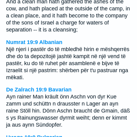
And a clean man hath gathered the ashes of the
cow, and hath placed at the outside of the camp, in
a clean place, and it hath become to the company
of the sons of Israel a charge for waters of
separation -- it is a cleansing;
Numrat 19:9 Albanian
Një njeri i pastër do të mbledhë hirin e mëshqerrës
dhe do ta depozitojë jashtë kampit në një vend të
pastër, ku do të ruhet për asamblenë e bijve të
Izraelit si një pastrim: shërben për t'u pastruar nga
mëkati.
De Zalrach 19:9 Bavarian
Ayn rainer Man kräult önn Aschn von dyr Kue
zamm und schüttn n drausster n Lager an ayn
raine Stöll hin. Dönn Aschn braucht de Gmain, däß
s ys Rainungswasser dyrmit weiht; denn er kimmt
ja aus aynn Sündopfer.