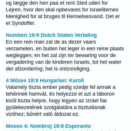
og lægge den hen paa et rent Sted uden for
Lejren, hvor den skal opbevares for Israeliternes
Menighed for at bruges til Renselsesvand. Det er
et Syndoffer.
Numberi 19:9 Dutch Staten Vertaling
En een rein man zal de as dezer vaars
verzamelen, en buiten het leger in een reine plaats
wegleggen; en het zal zijn ter bewaring voor de
vergadering van de kinderen Israels, tot het water
der afzondering; het is ontzondiging.
4 Mózes 19:9 Hungarian: Karoli
Valamely tiszta ember pedig szedje fel annak a
tehénnek hamvát, és helyezze el azt a táboron
kivûl tiszta helyre, hogy legyen az Izráel fiai
gyülekezetének szolgálatára a tisztulásnak
vizéhez; bûnért való áldozat ez.
Moseo 4: Nombroj 19:9 Esperanto