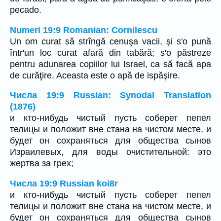
pecado.
Numeri 19:9 Romanian: Cornilescu
Un om curat să strîngă cenuşa vacii, şi s'o pună
într'un loc curat afară din tabără; s'o păstreze
pentru adunarea copiilor lui Israel, ca să facă apa
de curăţire. Aceasta este o apă de ispăşire.
Числа 19:9 Russian: Synodal Translation
(1876)
и кто-нибудь чистый пусть соберет пепел
телицы и положит вне стана на чистом месте, и
будет он сохраняться для общества сынов
Израилевых, для воды очистительной: это
жертва за грех;
Числа 19:9 Russian koi8r
и кто-нибудь чистый пусть соберет пепел
телицы и положит вне стана на чистом месте, и
будет он сохраняться для общества сынов