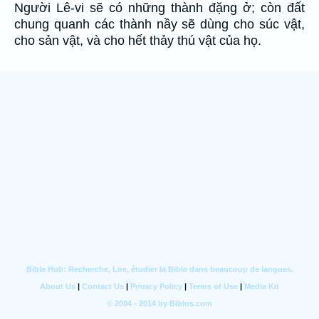
Người Lê-vi sẽ có những thành đặng ở; còn đất
chung quanh các thành nầy sẽ dùng cho súc vật,
cho sản vật, và cho hết thảy thú vật của họ.