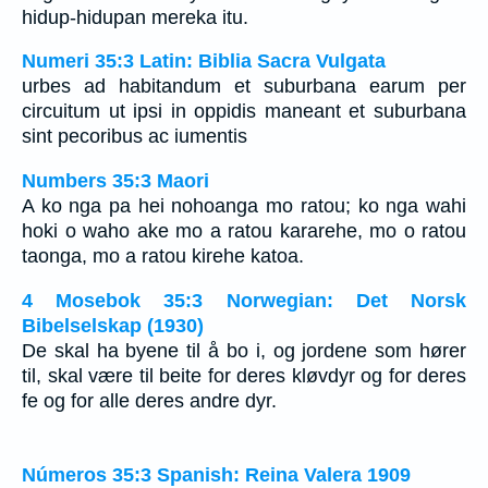
hidup-hidupan mereka itu.
Numeri 35:3 Latin: Biblia Sacra Vulgata
urbes ad habitandum et suburbana earum per
circuitum ut ipsi in oppidis maneant et suburbana
sint pecoribus ac iumentis
Numbers 35:3 Maori
A ko nga pa hei nohoanga mo ratou; ko nga wahi
hoki o waho ake mo a ratou kararehe, mo o ratou
taonga, mo a ratou kirehe katoa.
4 Mosebok 35:3 Norwegian: Det Norsk
Bibelselskap (1930)
De skal ha byene til å bo i, og jordene som hører
til, skal være til beite for deres kløvdyr og for deres
fe og for alle deres andre dyr.
Números 35:3 Spanish: Reina Valera 1909