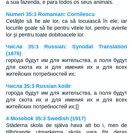
a sua fazenda, e para todos os seus animais.
Numeri 35:3 Romanian: Cornilescu
Cetăţile să fie ale lor, ca să locuiască în ele; iar
locurile goale să fie pentru vitele lor, pentru averile
lor şi pentru toate dobitoacele lor.
Числа 35:3 Russian: Synodal Translation
(1876)
города будут им для жительства, а поля будут
для скота их и для имения их и для всех
житейских потребностей их;
Числа 35:3 Russian koi8r
города будут им для жительства, а поля будут
для скота их и для имения их и для всех
житейских потребностей их;[]
4 Mosebok 35:3 Swedish (1917)
Städerna skola de själva hava att bo i, men de
tillhörande utmarkerna skola vara för deras