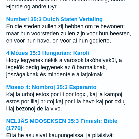
Hjorde og andre Dyr.
Numberi 35:3 Dutch Staten Vertaling
En die steden zullen zij hebben om te bewonen;
maar hun voorsteden zullen zijn voor hun beesten,
en voor hun have, en voor al hun gedierte,
4 Mózes 35:3 Hungarian: Karoli
Hogy legyenek nékik a városok lakóhelyekül, a
legelõk pedig legyenek az õ barmaiknak,
jószágaiknak és mindenféle állatjoknak.
Moseo 4: Nombroj 35:3 Esperanto
Kaj la urboj estos por ili por logxi, kaj la kampoj
estos por iliaj brutoj kaj por ilia havo kaj por cxiuj
iliaj bezonoj de la vivo.
NELJÄS MOOSEKSEN 35:3 Finnish: Bible
(1776)
Että he asuisivat kaupungeissa, ja pitäisivät