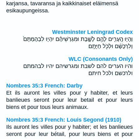
karjansa, tavaransa ja kaikkinaiset eläimensä
esikaupungeissa.
Westminster Leningrad Codex
וְהָי֧וּ הֶֽעָרִ֛ים לָהֶ֖ם לָשָׁ֑בֶת וּמִגְרְשֵׁיהֶ֗ם יִהְי֤וּ לִבְהֶמְתָּם֙
וְלִרְכֻשָׁ֔ם וּלְכֹ֖ל חַיָּתָֽם׃
WLC (Consonants Only)
והיו הערים להם לשבת ומגרשיהם יהיו לבהמתם
ולרכשם ולכל חיתם׃
Nombres 35:3 French: Darby
Et ils auront les villes pour y habiter, et leurs
banlieues seront pour leur betail et pour leurs
biens et pour tous leurs animaux.
Nombres 35:3 French: Louis Segond (1910)
Ils auront les villes pour y habiter; et les banlieues
seront pour leur bétail, pour leurs biens et pour