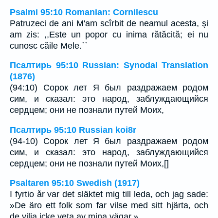
Psalmi 95:10 Romanian: Cornilescu
Patruzeci de ani M'am scîrbit de neamul acesta, şi
am zis: ,,Este un popor cu inima rătăcită; ei nu
cunosc căile Mele.``
Псалтирь 95:10 Russian: Synodal Translation
(1876)
(94:10) Сорок лет Я был раздражаем родом
сим, и сказал: это народ, заблуждающийся
сердцем; они не познали путей Моих,
Псалтирь 95:10 Russian koi8r
(94-10) Сорок лет Я был раздражаем родом
сим, и сказал: это народ, заблуждающийся
сердцем; они не познали путей Моих,[]
Psaltaren 95:10 Swedish (1917)
I fyrtio år var det släktet mig till leda, och jag sade:
»De äro ett folk som far vilse med sitt hjärta, och
de vilja icke veta av mina vägar.»