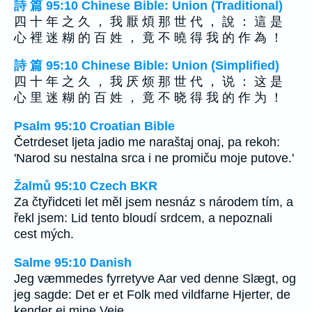
詩 篇 95:10 Chinese Bible: Union (Traditional)
四 十 年 之 久 ， 我 厭 煩 那 世 代 ， 說 ： 這 是
心 裡 迷 糊 的 百 姓 ， 竟 不 曉 得 我 的 作 為 ！
詩 篇 95:10 Chinese Bible: Union (Simplified)
四 十 年 之 久 ， 我 厌 烦 那 世 代 ， 说 ： 这 是
心 里 迷 糊 的 百 姓 ， 竟 不 晓 得 我 的 作 为 ！
Psalm 95:10 Croatian Bible
Četrdeset ljeta jadio me naraštaj onaj, pa rekoh:
'Narod su nestalna srca i ne promiču moje putove.'
Žalmů 95:10 Czech BKR
Za čtyřidceti let měl jsem nesnáz s národem tím, a
řekl jsem: Lid tento bloudí srdcem, a nepoznali
cest mých.
Salme 95:10 Danish
Jeg væmmedes fyrretyve Aar ved denne Slægt, og
jeg sagde: Det er et Folk med vildfarne Hjerter, de
kender ej mine Veje.