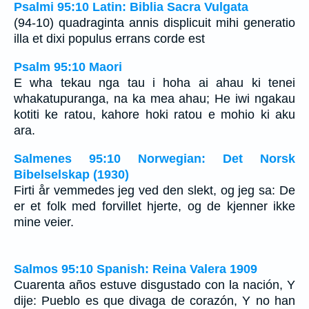
Psalmi 95:10 Latin: Biblia Sacra Vulgata
(94-10) quadraginta annis displicuit mihi generatio
illa et dixi populus errans corde est
Psalm 95:10 Maori
E wha tekau nga tau i hoha ai ahau ki tenei
whakatupuranga, na ka mea ahau; He iwi ngakau
kotiti ke ratou, kahore hoki ratou e mohio ki aku
ara.
Salmenes 95:10 Norwegian: Det Norsk
Bibelselskap (1930)
Firti år vemmedes jeg ved den slekt, og jeg sa: De
er et folk med forvillet hjerte, og de kjenner ikke
mine veier.
Salmos 95:10 Spanish: Reina Valera 1909
Cuarenta años estuve disgustado con la nación, Y
dije: Pueblo es que divaga de corazón, Y no han