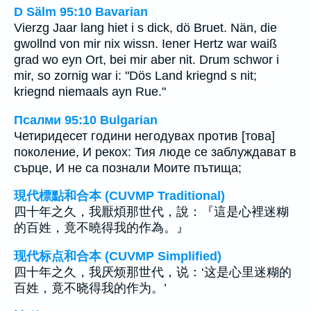
D Sälm 95:10 Bavarian
Vierzg Jaar lang hiet i s dick, dö Bruet. Nän, die
gwollnd von mir nix wissn. Iener Hertz war waiß
grad wo eyn Ort, bei mir aber nit. Drum schwor i
mir, so zornig war i: "Dös Land kriegnd s nit;
kriegnd niemaals ayn Rue."
Псалми 95:10 Bulgarian
Четиридесет години негодувах против [това]
поколение, И рекох: Тия люде се заблуждават в
сърце, И не са познали Моите пътища;
現代標點和合本 (CUVMP Traditional)
四十年之久，我厭煩那世代，說：『這是心裡迷糊
的百姓，竟不曉得我的作為。』
现代标点和合本 (CUVMP Simplified)
四十年之久，我厌烦那世代，说：‘这是心里迷糊的
百姓，竟不晓得我的作为。’