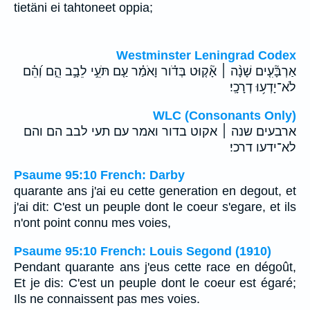
tietäni ei tahtoneet oppia;
Westminster Leningrad Codex
אַרְבָּ֘עִ֤ים שָׁנָ֨ה ׀ אָ֘ק֤וּט בְּדֹ֗ור וָאֹמַ֗ר עַ֤ם תֹּעֵ֣י לֵבָ֣ב הֵ֑ם וְ֝הֵ֗ם
לֹא־יָדְע֥וּ דְרָכָֽי׃
WLC (Consonants Only)
ארבעים שנה ׀ אקוט בדור ואמר עם תעי לבב הם והם
לא־ידעו דרכי׃
Psaume 95:10 French: Darby
quarante ans j'ai eu cette generation en degout, et
j'ai dit: C'est un peuple dont le coeur s'egare, et ils
n'ont point connu mes voies,
Psaume 95:10 French: Louis Segond (1910)
Pendant quarante ans j'eus cette race en dégoût,
Et je dis: C'est un peuple dont le coeur est égaré;
Ils ne connaissent pas mes voies.