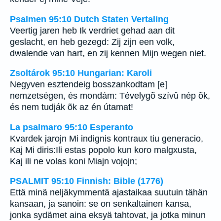
Psalmen 95:10 Dutch Staten Vertaling
Veertig jaren heb Ik verdriet gehad aan dit
geslacht, en heb gezegd: Zij zijn een volk,
dwalende van hart, en zij kennen Mijn wegen niet.
Zsoltárok 95:10 Hungarian: Karoli
Negyven esztendeig bosszankodtam [e]
nemzetségen, és mondám: Tévelygõ szívû nép õk,
és nem tudják õk az én útamat!
La psalmaro 95:10 Esperanto
Kvardek jarojn Mi indignis kontraux tiu generacio,
Kaj Mi diris:Ili estas popolo kun koro malgxusta,
Kaj ili ne volas koni Miajn vojojn;
PSALMIT 95:10 Finnish: Bible (1776)
Että minä neljäkymmentä ajastaikaa suutuin tähän
kansaan, ja sanoin: se on senkaltainen kansa,
jonka sydämet aina eksyä tahtovat, ja jotka minun