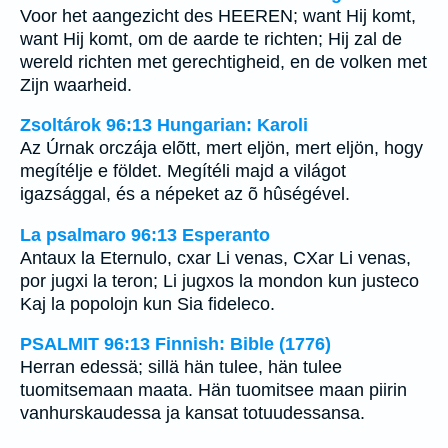
Voor het aangezicht des HEEREN; want Hij komt,
want Hij komt, om de aarde te richten; Hij zal de
wereld richten met gerechtigheid, en de volken met
Zijn waarheid.
Zsoltárok 96:13 Hungarian: Karoli
Az Úrnak orczája elõtt, mert eljön, mert eljön, hogy
megítélje e földet. Megítéli majd a világot
igazsággal, és a népeket az õ hûségével.
La psalmaro 96:13 Esperanto
Antaux la Eternulo, cxar Li venas, CXar Li venas,
por jugxi la teron; Li jugxos la mondon kun justeco
Kaj la popolojn kun Sia fideleco.
PSALMIT 96:13 Finnish: Bible (1776)
Herran edessä; sillä hän tulee, hän tulee
tuomitsemaan maata. Hän tuomitsee maan piirin
vanhurskaudessa ja kansat totuudessansa.