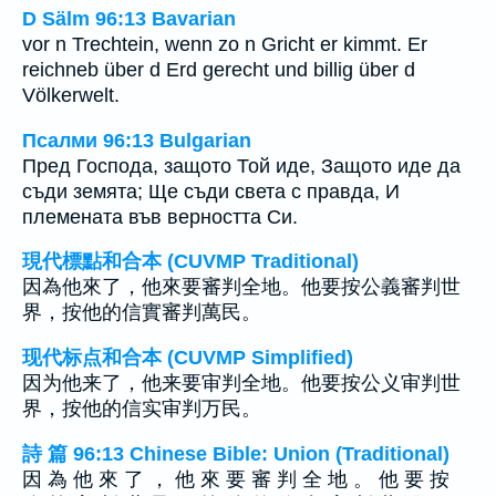
D Sälm 96:13 Bavarian
vor n Trechtein, wenn zo n Gricht er kimmt. Er
reichneb über d Erd gerecht und billig über d
Völkerwelt.
Псалми 96:13 Bulgarian
Пред Господа, защото Той иде, Защото иде да
съди земята; Ще съди света с правда, И
племената във верността Си.
現代標點和合本 (CUVMP Traditional)
因為他來了，他來要審判全地。他要按公義審判世
界，按他的信實審判萬民。
现代标点和合本 (CUVMP Simplified)
因为他来了，他来要审判全地。他要按公义审判世
界，按他的信实审判万民。
詩 篇 96:13 Chinese Bible: Union (Traditional)
因 為 他 來 了 ， 他 來 要 審 判 全 地 。 他 要 按