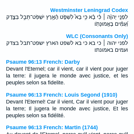
Westminster Leningrad Codex
לִפְנֵ֤י יְהוָ֨ה ׀ כִּ֬י בָ֗א כִּ֥י בָא֮ לִשְׁפֹּ֪ט הָ֫אָ֥רֶץ יִשְׁפֹּֽט־תֵּבֵ֥ל בְּצֶ֑דֶק
וְ֝עַמִּ֗ים בֶּאֱמוּנָתֹֽו׃
WLC (Consonants Only)
לפני יהוה ׀ כי בא כי בא לשפט הארץ ישפט־תבל בצדק
ועמים באמונתו׃
Psaume 96:13 French: Darby
Devant l'Eternel; car il vient, car il vient pour juger
la terre: il jugera le monde avec justice, et les
peuples selon sa fidelite.
Psaume 96:13 French: Louis Segond (1910)
Devant l'Eternel! Car il vient, Car il vient pour juger
la terre; Il jugera le monde avec justice, Et les
peuples selon sa fidélité.
Psaume 96:13 French: Martin (1744)