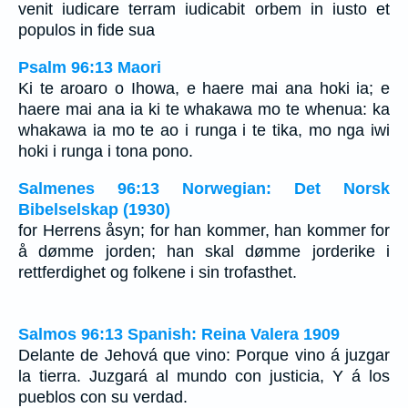
venit iudicare terram iudicabit orbem in iusto et
populos in fide sua
Psalm 96:13 Maori
Ki te aroaro o Ihowa, e haere mai ana hoki ia; e
haere mai ana ia ki te whakawa mo te whenua: ka
whakawa ia mo te ao i runga i te tika, mo nga iwi
hoki i runga i tona pono.
Salmenes 96:13 Norwegian: Det Norsk
Bibelselskap (1930)
for Herrens åsyn; for han kommer, han kommer for
å dømme jorden; han skal dømme jorderike i
rettferdighet og folkene i sin trofasthet.
Salmos 96:13 Spanish: Reina Valera 1909
Delante de Jehová que vino: Porque vino á juzgar
la tierra. Juzgará al mundo con justicia, Y á los
pueblos con su verdad.