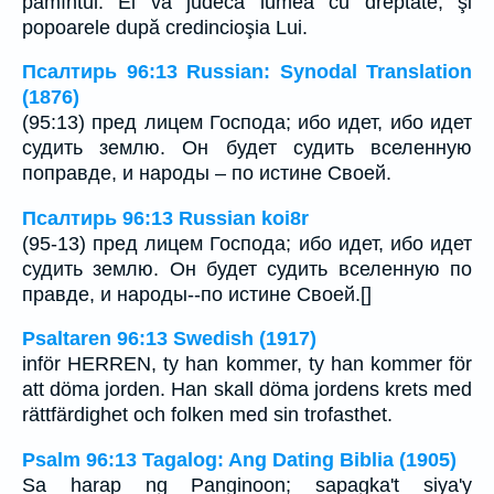
pămîntul. El va judeca lumea cu dreptate, şi
popoarele după credincioşia Lui.
Псалтирь 96:13 Russian: Synodal Translation
(1876)
(95:13) пред лицем Господа; ибо идет, ибо идет
судить землю. Он будет судить вселенную
поправде, и народы – по истине Своей.
Псалтирь 96:13 Russian koi8r
(95-13) пред лицем Господа; ибо идет, ибо идет
судить землю. Он будет судить вселенную по
правде, и народы--по истине Своей.[]
Psaltaren 96:13 Swedish (1917)
inför HERREN, ty han kommer, ty han kommer för
att döma jorden. Han skall döma jordens krets med
rättfärdighet och folken med sin trofasthet.
Psalm 96:13 Tagalog: Ang Dating Biblia (1905)
Sa harap ng Panginoon; sapagka't siya'y