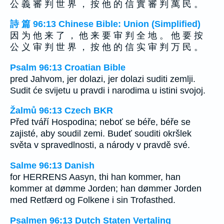
公 義 審 判 世 界 ， 按 他 的 信 實 審 判 萬 民 。
詩 篇 96:13 Chinese Bible: Union (Simplified)
因 为 他 来 了 ， 他 来 要 审 判 全 地 。 他 要 按
公 义 审 判 世 界 ， 按 他 的 信 实 审 判 万 民 。
Psalm 96:13 Croatian Bible
pred Jahvom, jer dolazi, jer dolazi suditi zemlji.
Sudit će svijetu u pravdi i narodima u istini svojoj.
Žalmů 96:13 Czech BKR
Před tváří Hospodina; neboť se béře, béře se
zajisté, aby soudil zemi. Budeť souditi okršlek
světa v spravedlnosti, a národy v pravdě své.
Salme 96:13 Danish
for HERRENS Aasyn, thi han kommer, han
kommer at dømme Jorden; han dømmer Jorden
med Retfærd og Folkene i sin Trofasthed.
Psalmen 96:13 Dutch Staten Vertaling