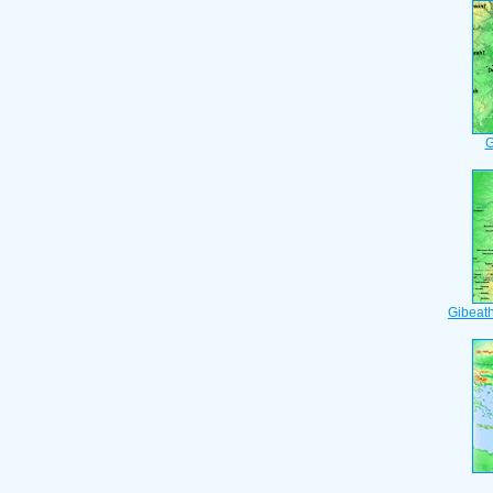
G
Gibeat