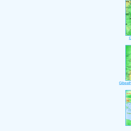
G
Gibeat