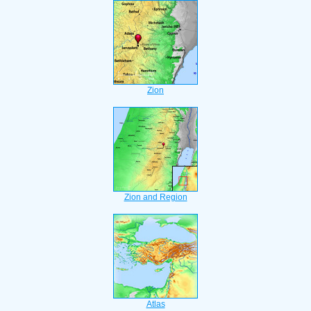
Zion
Zion and Region