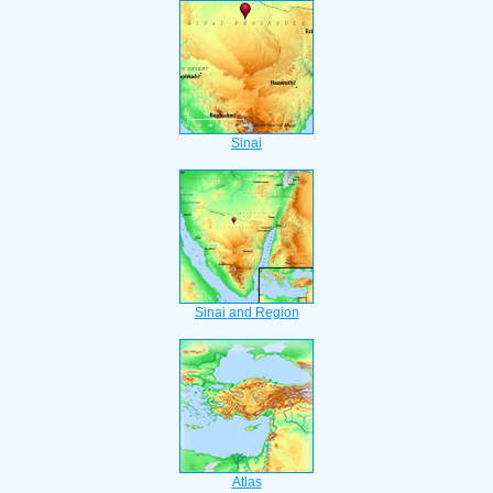
Sinai
Sinai and Region