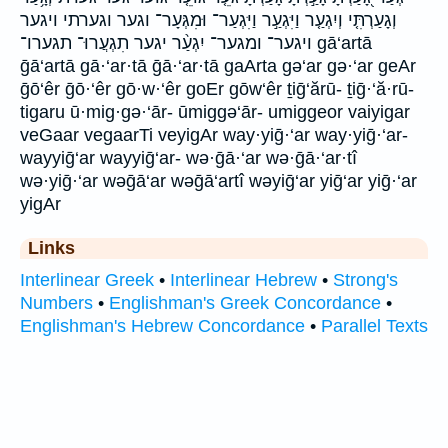
וְגָעַרְתִּ֤י וְיִגְעַ֤ר וַיִּגְעַ֣ר וַיִּגְעַר־ וּמִגְּעָר־ וגער וגערתי ויגער
ויגער־ ומגער־ יִגְעַ֨ר יגער תִגְעֲרוּ־ תגערו־ gā‘artā
ḡā‘artā gā·‘ar·tā ḡā·‘ar·tā gaArta gə‘ar gə·‘ar geAr
ḡō‘êr ḡō·‘êr gō·w·‘êr goEr gōw‘êr ṯiḡ‘ărū- ṯiḡ·‘ă·rū-
tigaru ū·mig·gə·‘ār- ūmiggə‘ār- umiggeor vaiyigar
veGaar vegaarTi veyigAr way·yiḡ·‘ar way·yiḡ·‘ar-
wayyiḡ‘ar wayyiḡ‘ar- wə·ḡā·‘ar wə·ḡā·‘ar·tî
wə·yiḡ·‘ar wəḡā‘ar wəḡā‘artî wəyiḡ‘ar yiḡ‘ar yiḡ·‘ar
yigAr
Links
Interlinear Greek
•
Interlinear Hebrew
•
Strong's
Numbers
•
Englishman's Greek Concordance
•
Englishman's Hebrew Concordance
•
Parallel Texts