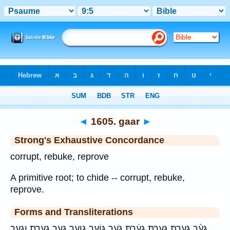
Bible
>
Strong's
>
Hebrew
> 1605
◄
1605. gaar
►
Strong's Exhaustive Concordance
corrupt, rebuke, reprove
A primitive root; to chide -- corrupt, rebuke,
reprove.
Forms and Transliterations
גְּעַ֨ר גָּ֭עַרְתָּ גָּעַ֣רְתָּ גָעַ֔רְתָּ גֹעֵ֤ר גּוֹעֵ֤ר גוער גער גערת וְגָ֥עַר