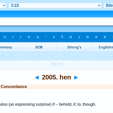
◄
2005. hen
►
e Concordance
; also (as expressing surprise) if -- behold, if, lo, though.