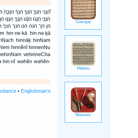
הִ֠נְנִי הִנְּךָ֤ הִנְּךָ֥ הִנְּךָ֨ הִנְּכָ֤ה הִנ
הִנֵּֽנִי׃ הִנֵּֽנוּ׃ הִנֶּ֗נּוּ הִנֶּֽךָּ׃ הִנֶ
הן הן־ הנה הנו הנך הנך׃ הנכה הנם הננו 
 hinNach hinnāḵ hinNam
Neni hinnênî hinnenNu
 vehinNam vehinneCha
ə·hin·nî wəhên wəhên-
ordance
•
Englishman's