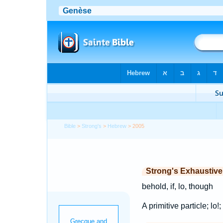
Bible
>
Strong's
>
Hebrew
> 2005
Strong's Exhaustiv
behold, if, lo, though
A primitive particle; lo!