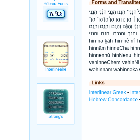
Forms and Translite
 הִנְנִי־ הִנְנוּ֙ הִנֵּ֑נִי הִנֵּ֔נִי הִנֵּ֣נִי
 הֵ֣ן הֵ֣ן ׀ הֵ֤ן הֵ֥ן הֵ֧ן הֵן֩ הֵן֮ הֵן־ הֶן־
הִנָּ֕ם וְהִנָּ֖ם וְהִנָּ֛ם וְהִנָּ֤ם
 וְהִנָּ֧ם וְהֵן֙ וְהֵן־ והן והן־ והנך והנכם והנם והנני
hin·nə·ḵāh hin·nê·nî 
hinnām hinneCha hinn
hinnennū hinNenu hi
vehinneChem vehinNi 
wəhinnām wəhinnəḵā 
Links
Interlinear Greek
•
Inte
Hebrew Concordance