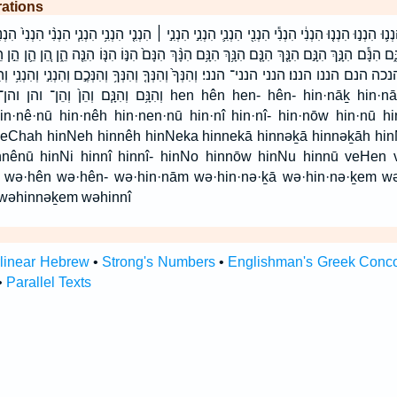
rations
ְנ֛וּ הִנְנ֣וּ הִנְנ֤וּ הִנְנִ֔י הִנְנִ֕י הִנְנִ֖י הִנְנִ֛י הִנְנִ֣י הִנְנִ֣י ׀ הִנְנִ֤י הִנְנִ֥י הִנְנִ֧י הִנְנִ֨י הִנְנִי֙ הִנְנִי֩
ּנּ֤וּ הִנָּ֑ם הִנָּ֕ם הִנָּ֣ךְ הִנָּ֣ם הִנָּ֤ךְ הִנָּ֤ם הִנָּ֥ךְ הִנָּ֥ם הִנָּ֨ךְ הִנָּם֙ הִנּ֣וֹ הִנּ֤וֹ הִנֵּ֤ה הֵ֑ן הֵ֚ן הֵ֛ן
הננו׃ הנני הנני־ הנני׃ וְהִנְּךָ֙ וְהִנְּךָ֤ וְהִנְּךָ֥ וְהִנְּכֶ֣ם וְהִנְנִ֣י וְהִנְנִ֥י וְהִנְנִ֨י וְ
וְהִנָּ֥ם hen hên hen- hên- hin·nāḵ hin·nām hin·ne·kā hin·nə·ḵā
hin·nê·nū hin·nêh hin·nen·nū hin·nî hin·nî- hin·nōw hin·nū
eChah hinNeh hinnêh hinNeka hinnekā hinnəḵā hinnəḵāh hin
nnênū hinNi hinnî hinnî- hinNo hinnōw hinNu hinnū veHen
wə·hên wə·hên- wə·hin·nām wə·hin·nə·ḵā wə·hin·nə·ḵem w
wəhinnəḵem wəhinnî
rlinear Hebrew
•
Strong's Numbers
•
Englishman's Greek Conc
•
Parallel Texts