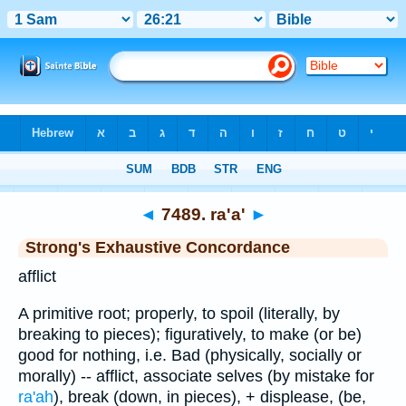
Bible
>
Strong's
>
Hebrew
> 7489
◄
7489. ra'a'
►
Strong's Exhaustive Concordance
afflict
A primitive root; properly, to spoil (literally, by
breaking to pieces); figuratively, to make (or be)
good for nothing, i.e. Bad (physically, socially or
morally) -- afflict, associate selves (by mistake for
ra'ah
), break (down, in pieces), + displease, (be,