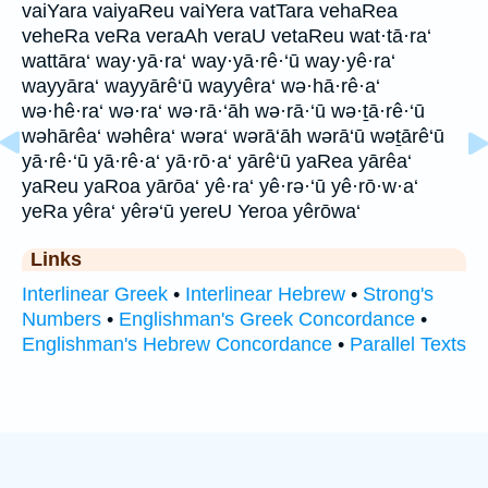
vaiYara vaiyaReu vaiYera vatTara vehaRea
veheRa veRa veraAh veraU vetaReu wat·tā·ra‘
wattāra‘ way·yā·ra‘ way·yā·rê·‘ū way·yê·ra‘
wayyāra‘ wayyārê‘ū wayyêra‘ wə·hā·rê·a‘
wə·hê·ra‘ wə·ra‘ wə·rā·‘āh wə·rā·‘ū wə·ṯā·rê·‘ū
wəhārêa‘ wəhêra‘ wəra‘ wərā‘āh wərā‘ū wəṯārê‘ū
yā·rê·‘ū yā·rê·a‘ yā·rō·a‘ yārê‘ū yaRea yārêa‘
yaReu yaRoa yārōa‘ yê·ra‘ yê·rə·‘ū yê·rō·w·a‘
yeRa yêra‘ yêrə‘ū yereU Yeroa yêrōwa‘
Links
Interlinear Greek
•
Interlinear Hebrew
•
Strong's
Numbers
•
Englishman's Greek Concordance
•
Englishman's Hebrew Concordance
•
Parallel Texts