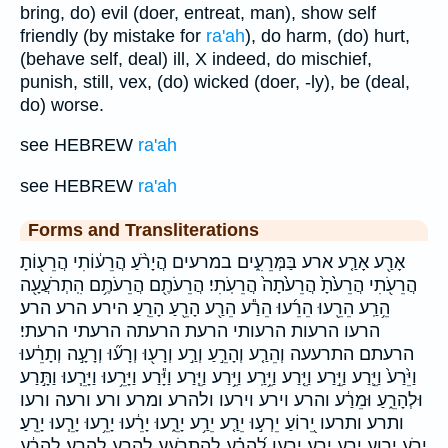
bring, do) evil (doer, entreat, man), show self
friendly (by mistake for
ra'ah
), do harm, (do) hurt,
(behave self, deal) ill, X indeed, do mischief,
punish, still, vex, (do) wicked (doer, -ly), be (deal,
do) worse.
see HEBREW
ra'ah
see HEBREW
ra'ah
Forms and Transliterations
אָרַ֖ע אָרַ֤ע ארע בַּמְּרֵעִ֑ים במרעים הֲיָרֹ֨עַ הֲרֵע֔וֹתִי הֲרֵע֖וֹתָ
הֲרֵעֹ֖תִי הֲרֵעֹ֙תָ֙ הֲרֵעֹ֙תָה֙ הֲרֵעֹֽתִי׃ הֲרֵעֹתֶ֖ם הֲרֵעֹתֶ֥ם הִֽתְרֹעֲעָ֖ה
הֵ֥רַֽע הֵרֵ֖עוּ הֵרֵ֜עוּ הֵרַ֕ע הֵרַ֖ע הָרֵ֖עַ הָרֵֽעַ׃ הירע הרע הרע׃
הרעו הרעות הרעותי הרעת הרעתה הרעתי הרעתי׃
הרעתם התרעעה וְהֵרַ֤ע וְהָרֵ֣עַ וְרַ֣ע וְרָע֖וּ וְרָע֞וּ וְרָעָ֣ה וְתָרֵ֔עוּ
וַיֵּ֙רַע֙ וַיֵּ֛רַע וַיֵּ֣רַע וַיֵּ֤רַע וַיֵּ֥רַֽע וַיֵּ֥רַע וַיֵּ֧רַע וַיָּ֕רַע וַיָּרֵ֥עוּ וַיָּרֵ֧עוּ וַתָּ֣רַע
וּלְהָרֵ֑עַ וּמֵרַ֔ע והרע וירע וירעו ולהרע ומרע ורע ורעה ורעו
ותרע ותרעו יֵ֭רוֹעַ יֵרְע֣וּ יֵרַ֤ע יֵרַ֥ע יָרֵ֑עוּ יָרֵ֔עוּ יָרֵ֥עוּ יָרֵ֧עוּ יָרֵֽעַ׃
יָרֹ֣עַ ירוע ירע ירע׃ ירעו לְ֝הָרַ֗ע לְהִתְרֹעֵ֑עַ לְהָרֵ֑עַ לְהָרֵֽעַ׃ לְהָרַ֔ע