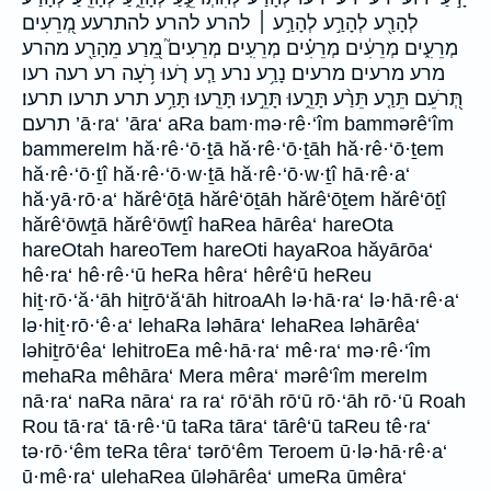
לְהָרַ֖ע לְהָרַ֣ע לְהָרַ֣ע ׀ להרע להרע׃ להתרעע מְ֭רֵעִים
מְרֵעִ֑ים מְרֵעִ֔ים מְרֵעִ֗ים מְרֵעִֽים׃ מְרֵעִים֮ מֵ֭רַע מֵהָרַ֖ע מהרע
מרע מרעים מרעים׃ נָרַ֥ע נרע רַ֧ע רֹ֤עוּ רֹ֥עָה רע רעה רעו
תְּ֭רֹעֵם תֵּרַ֤ע תֵּרַ֨ע תָּרֵ֑עוּ תָּרֵ֣עוּ תָּרֵֽעוּ׃ תָּרַ֥ע תרע תרעו תרעו׃
תרעם ’ā·ra‘ ’āra‘ aRa bam·mə·rê·‘îm bammərê‘îm
bammereIm hă·rê·‘ō·ṯā hă·rê·‘ō·ṯāh hă·rê·‘ō·ṯem
hă·rê·‘ō·ṯî hă·rê·‘ō·w·ṯā hă·rê·‘ō·w·ṯî hā·rê·a‘
hă·yā·rō·a‘ hărê‘ōṯā hărê‘ōṯāh hărê‘ōṯem hărê‘ōṯî
hărê‘ōwṯā hărê‘ōwṯî haRea hārêa‘ hareOta
hareOtah hareoTem hareOti hayaRoa hăyārōa‘
hê·ra‘ hê·rê·‘ū heRa hêra‘ hêrê‘ū heReu
hiṯ·rō·‘ă·‘āh hiṯrō‘ă‘āh hitroaAh lə·hā·ra‘ lə·hā·rê·a‘
lə·hiṯ·rō·‘ê·a‘ lehaRa ləhāra‘ lehaRea ləhārêa‘
ləhiṯrō‘êa‘ lehitroEa mê·hā·ra‘ mê·ra‘ mə·rê·‘îm
mehaRa mêhāra‘ Mera mêra‘ mərê‘îm mereIm
nā·ra‘ naRa nāra‘ ra ra‘ rō‘āh rō‘ū rō·‘āh rō·‘ū Roah
Rou tā·ra‘ tā·rê·‘ū taRa tāra‘ tārê‘ū taReu tê·ra‘
tə·rō·‘êm teRa têra‘ tərō‘êm Teroem ū·lə·hā·rê·a‘
ū·mê·ra‘ ulehaRea ūləhārêa‘ umeRa ūmêra‘