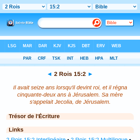
Bible
>
2 Rois
>
Chapitre 15
> Verset 2
◄
2 Rois 15:2
►
Il avait seize ans lorsqu'il devint roi, et il régna
cinquante-deux ans à Jérusalem. Sa mère
s'appelait Jecolia, de Jérusalem.
Trésor de l'Écriture
Links
2 Rois 15:2 Interlinéaire
•
2 Rois 15:2 Multilingue
•