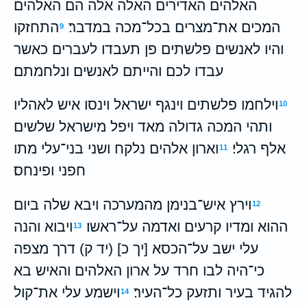
האלהים האדירים האלה אלה הם האלהים
המכים את־מצרים בכל־מכה במדבר׃
התחזקו
9
והיו לאנשים פלשתים פן תעבדו לעברים כאשר
עבדו לכם והייתם לאנשים ונלחמתם׃
וילחמו פלשתים וינגף ישראל וינסו איש לאהליו
10
ותהי המכה גדולה מאד ויפל מישראל שלשים
אלף רגלי׃
וארון אלהים נלקח ושני בני־עלי מתו
11
חפני ופינחס׃
וירץ איש־בנימן מהמערכה ויבא שלה ביום
12
ההוא ומדיו קרעים ואדמה על־ראשו׃
ויבוא והנה
13
עלי ישב על־הכסא [יך כ] (יד ק) דרך מצפה
כי־היה לבו חרד על ארון האלהים והאיש בא
להגיד בעיר ותזעק כל־העיר׃
וישמע עלי את־קול
14