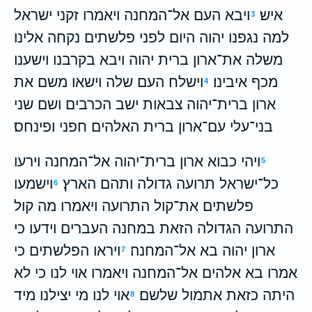
איש׃
ויבא העם אל־המחנה ויאמרו זקני ישראל
3
למה נגפנו יהוה היום לפני פלשתים נקחה אלינו
משלה את־ארון ברית יהוה ויבא בקרבנו וישענו
מכף איבינו׃
וישלח העם שלה וישאו משם את
4
ארון ברית־יהוה צבאות ישב הכרבים ושם שני
בני־עלי עם־ארון ברית האלהים חפני ופינחס׃
ויהי כבוא ארון ברית־יהוה אל־המחנה וירעו
5
כל־ישראל תרועה גדולה ותהם הארץ׃
וישמעו
6
פלשתים את־קול התרועה ויאמרו מה קול
התרועה הגדולה הזאת במחנה העברים וידעו כי
ארון יהוה בא אל־המחנה׃
ויראו הפלשתים כי
7
אמרו בא אלהים אל־המחנה ויאמרו אוי לנו כי לא
היתה כזאת אתמול שלשם׃
אוי לנו מי יצילנו מיד
8