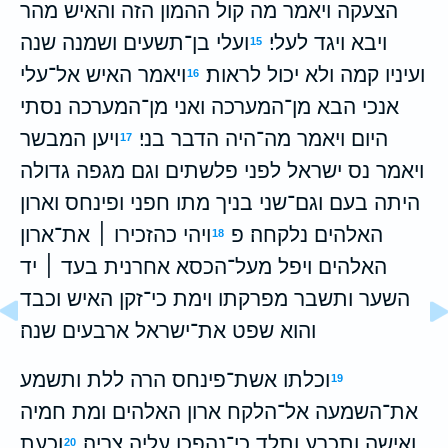
הצעקה ויאמר מה קול ההמון הזה והאיש מהר
ויבא ויגד לעלי׃
ועלי בן־תשעים ושמנה שנה
15
ועיניו קמה ולא יכול לראות׃
ויאמר האיש אל־עלי
16
אנכי הבא מן־המערכה ואני מן־המערכה נסתי
היום ויאמר מה־היה הדבר בני׃
ויען המבשר
17
ויאמר נס ישראל לפני פלשתים וגם מגפה גדולה
היתה בעם וגם־שני בניך מתו חפני ופינחס וארון
האלהים נלקחה׃ פ
ויהי כהזכירו ׀ את־ארון
18
האלהים ויפל מעל־הכסא אחרנית בעד ׀ יד
השער ותשבר מפרקתו וימת כי־זקן האיש וכבד
והוא שפט את־ישראל ארבעים שנה׃
וכלתו אשת־פינחס הרה ללת ותשמע
19
את־השמעה אל־הלקח ארון האלהים ומת חמיה
ואישה ותכרע ותלד כי־נהפכו עליה צריה׃
וכעת
20