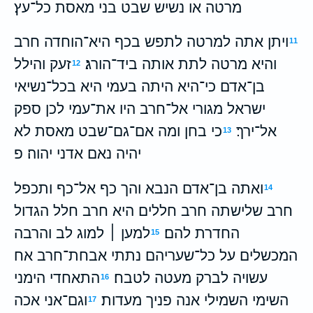
מרטה או נשיש שבט בני מאסת כל־עץ׃
ויתן אתה למרטה לתפש בכף היא־הוחדה חרב
11
והיא מרטה לתת אותה ביד־הורג׃
זעק והילל
12
בן־אדם כי־היא היתה בעמי היא בכל־נשיאי
ישראל מגורי אל־חרב היו את־עמי לכן ספק
אל־ירך׃
כי בחן ומה אם־גם־שבט מאסת לא
13
יהיה נאם אדני יהוה׃ פ
ואתה בן־אדם הנבא והך כף אל־כף ותכפל
14
חרב שלישתה חרב חללים היא חרב חלל הגדול
החדרת להם׃
למען ׀ למוג לב והרבה
15
המכשלים על כל־שעריהם נתתי אבחת־חרב אח
עשויה לברק מעטה לטבח׃
התאחדי הימני
16
השימי השמילי אנה פניך מעדות׃
וגם־אני אכה
17