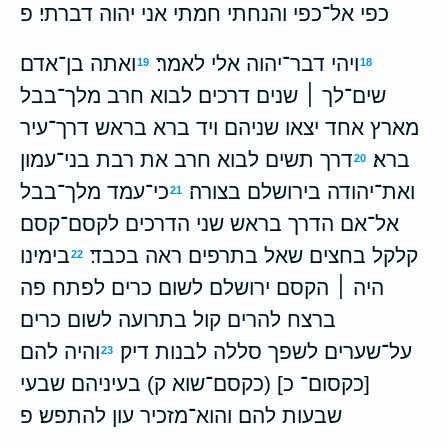
כפי אל־כפי והנחתי חמתי אני יהוה דברתי׃ פ
ויהי דבר־יהוה אלי לאמר׃
ואתה בן־אדם
19
18
שים־לך ׀ שנים דרכים לבוא חרב מלך־בבל
מארץ אחד יצאו שניהם ויד ברא בראש דרך־עיר
ברא׃
דרך תשים לבוא חרב את רבת בני־עמון
20
ואת־יהודה בירושלם בצורה׃
כי־עמד מלך־בבל
21
אל־אם הדרך בראש שני הדרכים לקסם־קסם
קלקל בחצים שאל בתרפים ראה בכבד׃
בימינו
22
היה ׀ הקסם ירושלם לשום כרים לפתח פה
ברצח להרים קול בתרועה לשום כרים
על־שערים לשפך סללה לבנות דיק׃
והיה להם
23
[כקסום־ כ] (כקסם־שוא ק) בעיניהם שבעי
שבעות להם והוא־מזכיר עון להתפש׃ פ