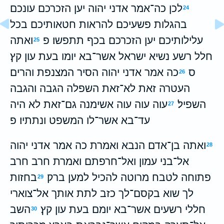
לכן כה־אמר אדני יהוה יען הזכרכם עונכם
24
בהגלות פשעיכם להראות חטאותיכם בכל
עלילותיכם יען הזכרכם בכף תתפשו׃ פ
ואתה
25
חלל רשע נשיא ישראל אשר־בא יומו בעת עון קץ׃
ס
כה אמר אדני יהוה הסיר המצנפת והרים
26
העטרה זאת לא־זאת השפלה הגבה והגבה
השפיל׃
עוה עוה עוה אשימנה גם־זאת לא היה
27
עד־בא אשר־לו המשפט ונתתיו׃ פ
ואתה בן־אדם הנבא ואמרת כה אמר אדני יהוה
28
אל־בני עמון ואל־חרפתם ואמרת חרב חרב
פתוחה לטבח מרוטה להכיל למען ברק׃
בחזות
29
לך שוא בקסם־לך כזב לתת אותך אל־צוארי
חללי רשעים אשר־בא יומם בעת עון קץ׃
השב
30