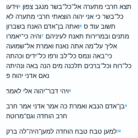
תצא חרבי מתערה אל־כל־בשר מנגב צפון׃
וידעו
5
כל־בשר כי אני יהוה הוצאתי חרבי מתערה לא
תשוב עוד׃ ס
ואתה בן־אדם האנח בשברון
6
מתנים ובמרירות תאנח לעיניהם׃
והיה כי־יאמרו
7
אליך על־מה אתה נאנח ואמרת אל־שמועה
כי־באה ונמס כל־לב ורפו כל־ידים וכהתה
כל־רוח וכל־ברכים תלכנה מים הנה באה ונהיתה
נאם אדני יהוה׃ פ
ויהי דבר־יהוה אלי לאמר׃
8
בן־אדם הנבא ואמרת כה אמר אדני אמר חרב
9
חרב הוחדה וגם־מרוטה׃
למען טבח טבח הוחדה למען־היה־לה ברק
10