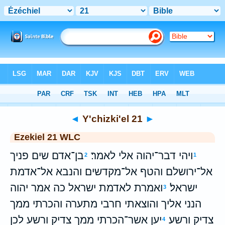
Bible
>
WLC
> Y'chizki'el 21
◄
Y'chizki'el 21
►
Ezekiel 21 WLC
ויהי דבר־יהוה אלי לאמר׃
בן־אדם שים פניך
2
1
אל־ירושלם והטף אל־מקדשים והנבא אל־אדמת
ישראל׃
ואמרת לאדמת ישראל כה אמר יהוה
3
הנני אליך והוצאתי חרבי מתערה והכרתי ממך
צדיק ורשע׃
יען אשר־הכרתי ממך צדיק ורשע לכן
4