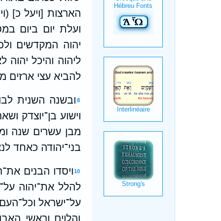
הארצות [ויעל כ] (וי
ועלת יום ביום במס
יהוה המקדשים ולכ
ליהוה והיכל יהוה לא
להביא עצי ארזים מן
ובשנה השנית לבו
8
וישוע בן־יוצדק ושא
מבן עשרים שנה ומ
בני־יהודה כאחד לנ
ויסדו הבנים את־ה
10
להלל את־יהוה על־יד
על־ישראל וכל־העם ה
והלוים וראשי האב