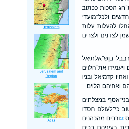
־חג הסכות ככתוב
חדשים ולכל־מועדי
חלו להעלות עלות
מן לצדנים ולצרים
רבבל בןש־אלתיאל
 ויעמידו את־הלוים
ואחיו קדמיאל ובניו
 ואחיהם הלוים׃
 בני־אסף במצלתים
טוב כי־לעולם חסדו
ס
ורבים מהכהנים
12
ית בעיניהם בכים