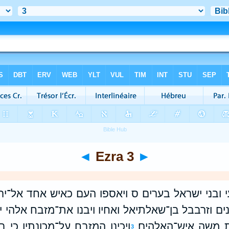
◄
Ezra 3
►
 ובני ישראל בערים ס ויאספו העם כאיש אחד אל־יר
נים וזרבבל בן־שאלתיאל ואחיו ויבנו את־מזבח אלהי 
 משה איש־האלהים׃
ויכינו המזבח על־מכונתיו כי 
3