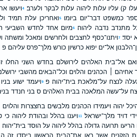
עלו ק) עליו עלות ליהוה עלות לבקר ולערב׃
ויעשו את
4
פר כמשפט דבר־יום ביומו׃
ואחריכן עלת תמיד ול
5
ל מתנדב נדבה ליהוה׃
מיום אחד לחדש השביעי ה
6
 יסד׃
ויתנו־כסף לחצבים ולחרשים ומאכל ומשתה וש
7
־הלבנון אל־ים יפוא כרשיון כורש מלך־פרס עליהם׃ פ
אם אל־בית האלהים לירושלם בחדש השני החלו ז
ר אחיהם ׀ הכהנים והלוים וכל־הבאים מהשבי ירושלם
עלה לנצח על־מלאכת בית־יהוה׃ פ
ויעמד ישוע בניו 
9
צח על־עשה המלאכה בבית האלהים ס בני חנדד בניהם
יכל יהוה ויעמידו הכהנים מלבשים בחצצרות והלוים
י דויד מלך־ישראל׃
ויענו בהלל ובהודת ליהוה כי 
11
ריעו תרועה גדולה בהלל ליהוה על הוסד בית־יהוה׃ 
ות הזקנים אשר ראו את־הבית הראשון ביסדו זה הב