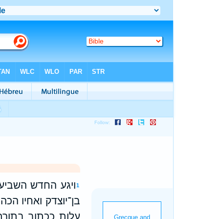
ויגע החדש השביעי
1
בן־יוצדק ואחיו הכה
עלות ככתוב בתורת