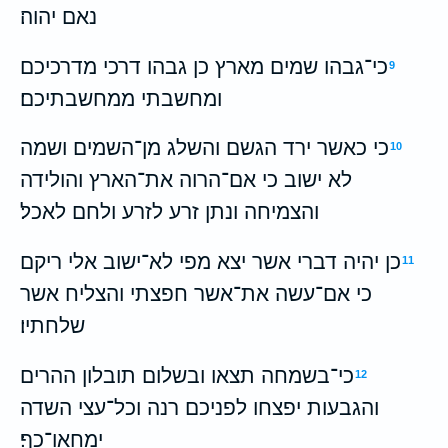
נאם יהוה׃
כי־גבהו שמים מארץ כן גבהו דרכי מדרכיכם
9
ומחשבתי ממחשבתיכם׃
כי כאשר ירד הגשם והשלג מן־השמים ושמה
10
לא ישוב כי אם־הרוה את־הארץ והולידה
והצמיחה ונתן זרע לזרע ולחם לאכל׃
כן יהיה דברי אשר יצא מפי לא־ישוב אלי ריקם
11
כי אם־עשה את־אשר חפצתי והצליח אשר
שלחתיו׃
כי־בשמחה תצאו ובשלום תובלון ההרים
12
והגבעות יפצחו לפניכם רנה וכל־עצי השדה
ימחאו־כף׃