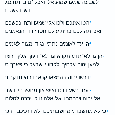
לשבעה שמעו שמוע אלי ואכלו־טוב ותתענג
בדשן נפשכם׃
הטו אזנכם ולכו אלי שמעו ותחי נפשכם
3
ואכרתה לכם ברית עולם חסדי דוד הנאמנים׃
הן עד לאומים נתתיו נגיד ומצוה לאמים׃
4
הן גוי לא־תדע תקרא וגוי לא־ידעוך אליך ירוצו
5
למען יהוה אלהיך ולקדוש ישראל כי פארך׃ ס
דרשו יהוה בהמצאו קראהו בהיותו קרוב׃
6
יעזב רשע דרכו ואיש און מחשבתיו וישב
7
אל־יהוה וירחמהו ואל־אלהינו כי־ירבה לסלוח׃
כי לא מחשבותי מחשבותיכם ולא דרכיכם דרכי
8