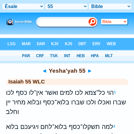
Bible
>
WLC
> Yesha'yah 55
◄
Yesha'yah 55
►
Isaiah 55 WLC
הוי כל־צמא לכו למים ואשר אין־לו כסף לכו
1
שברו ואכלו ולכו שברו בלוא־כסף ובלוא מחיר יין
וחלב׃
למה תשקלו־כסף בלוא־לחם ויגיעכם בלוא
2