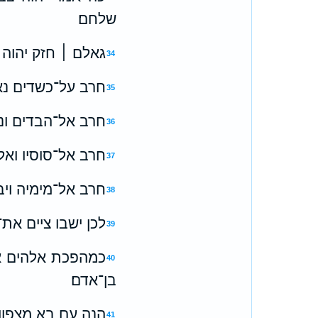
שלחם׃
גאלם ׀ חזק יהוה 
34
חרב על־כשדים נאם
35
חרב אל־הבדים ונא
36
חרב אל־סוסיו ואל
37
חרב אל־מימיה ויב
38
לכן ישבו ציים את־
39
כמהפכת אלהים את
40
בן־אדם׃
הנה עם בא מצפון ו
41