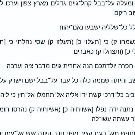
 ומעלה על־בבל קהל־גוים גדלים מארץ צפון וערכו 
ב ריקם׃
 כל־שלליה ישבעו נאם־יהוה׃
מחו ק) כי [תעלזי כ] (תעלזו ק) שסי נחלתי כי [תפ
כ] (ותצהלו ק) כאברים׃
פרה יולדתכם הנה אחרית גוים מדבר ציה וערבה׃
ב והיתה שממה כלה כל עבר על־בבל ישם וישרק על־
יב כל־דרכי קשת ידו אליה אל־תחמלו אל־חץ כי ליהו
נתנה ידה נפלו [אשויתיה כ] (אשיותיה ק) נהרסו חומ
ר עשתה עשו־לה׃
תפש מגל בעת קציר מפני חרב היונה איש אל־עמו יפנו