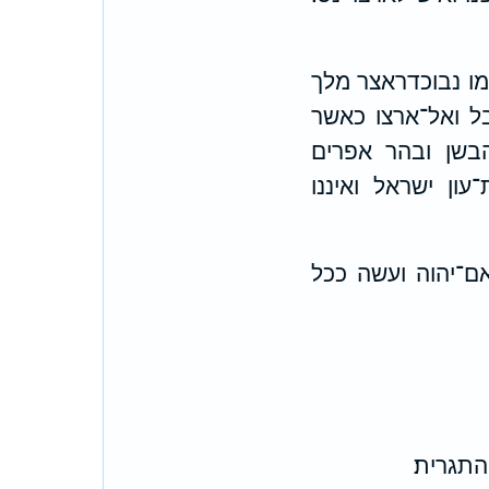
מו נבוכדראצר מלך
ל ואל־ארצו כאשר
בשן ובהר אפרים
ון ישראל ואיננו
ם־יהוה ועשה ככל
תגרית׃