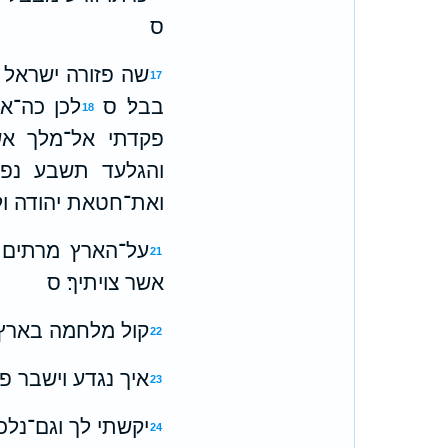
ס
שה פזורה ישראל א
17
בבל׃ ס
לכן כה־א
18
פקדתי אל־מלך אשו
והגלעד תשבע נפשו
ואת־חטאת יהודה ול
על־הארץ מרתים ע
21
אשר צויתיך׃ ס
קול מלחמה בארץ ו
22
איך נגדע וישבר פ
23
יקשתי לך וגם־נל
24