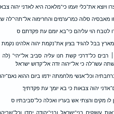
ו ויוצא את־כלי זעמו כי־מלאכה היא לאדני יהוה צבא
 מאבסיה סלוה כמו־ערמים והחרימוה אל־תהי־לה שא
ו לטבח הוי עליהם כי־בא יומם עת פקדתם׃ ס
מארץ בבל להגיד בציון את־נקמת יהוה אלהינו נקמת הי
 רבים כל־דרכי קשת חנו עליה סביב אל־יהי־ (לה 
ה עשו־לה כי אל־יהוה זדה אל־קדוש ישראל׃
ברחבתיה וכל־אנשי מלחמתה ידמו ביום ההוא נאם־יהוה
ם־אדני יהוה צבאות כי בא יומך עת פקדתיך׃
ין לו מקים והצתי אש בעריו ואכלה כל־סביבתיו׃ ס
ות עשוקים בני־ישראל ובני־יהודה יחדו וכל־שביה