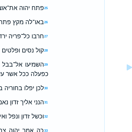
פתח יהוה את־אוצר
25
באו־לה מקץ פתחו
26
חרבו כל־פריה ירד
27
קול נסים ופלטים 
28
השמיעו אל־בבל ׀
29
כפעלה ככל אשר עשת
לכן יפלו בחוריה 
30
הנני אליך זדון נא
31
וכשל זדון ונפל וא
32
כה אמר יהוה צבא
33