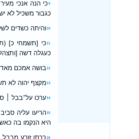
כי הנה אנכי מעיר
9
כגבור משכיל לא ישו
והיתה כשדים לשלל
10
כי [תשמחי כ] (תש
11
כעגלה דשה [ותצהלי 
בושה אמכם מאד ח
12
מקצף יהוה לא תש
13
ערכו על־בבל ׀ סב
14
הריעו עליה סביב 
15
היא הנקמו בה כאש
כרתו זורע מבבל ו
16