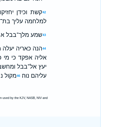
קשת וכידן יחזיק
42
למלחמה עליך בת־ב
שמע מלך־בבל את־ש
43
הנה כאריה יעלה מג
44
אליה אפקד כי מי כמ
יעץ אל־בבל ומחשבו
עליהם נוה׃
מקול נ
46
ion used by the KJV, NASB, NIV and