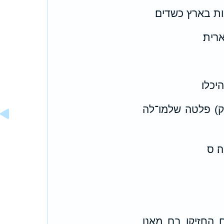
ות בארץ כשדים׃
רית׃
כלו׃
ק) פלטה שלמו־לה
׃ ס
ם החזיקו בם מאנו