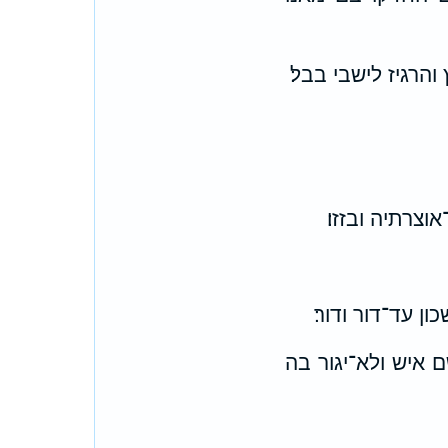
הרגיז לישבי בבל׃
צרתיה ובזזו׃
ן עד־דור ודור׃
איש ולא־יגור בה