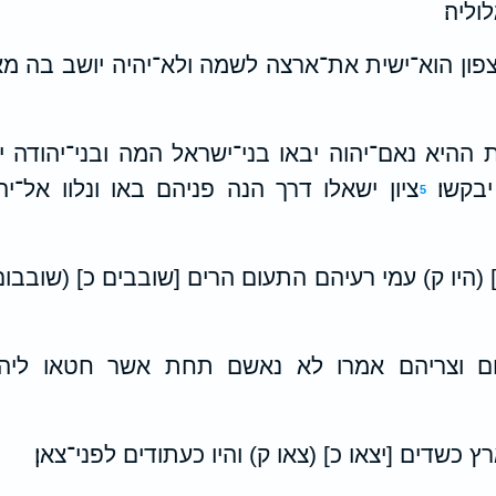
וליה׃
מצפון הוא־ישית את־ארצה לשמה ולא־יהיה יושב בה מ
ההיא נאם־יהוה יבאו בני־ישראל המה ובני־יהודה יחד
בקשו׃
ציון ישאלו דרך הנה פניהם באו ונלוו אל־י
5
 (היו ק) עמי רעיהם התעום הרים [שובבים כ] (שובב
ום וצריהם אמרו לא נאשם תחת אשר חטאו ליהוה
 כשדים [יצאו כ] (צאו ק) והיו כעתודים לפני־צאן׃