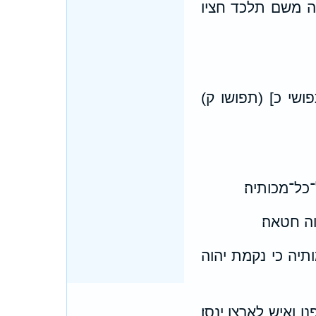
לה משם תלכד חציו
ושי כ] (תפושו ק)
כל־מכותיה׃
ה חטאה׃
ותיה כי נקמת יהוה
 ואיש לארצו ינסו׃