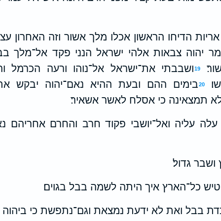
ריות הדיחו הראשון אכלו מלך אשור וזה האחרון עצ
מר יהוה צבאות אלהי ישראל הנני פקד אל־מלך בב
ר׃
ושבבתי את־ישראל אל־נוהו ורעה הכרמל וה
19
׃
בימים ההם ובעת ההיא נאם־יהוה יבקש את־ע
20
א תמצאינה כי אסלח לאשר אשאיר׃
לה עליה ואל־יושבי פקוד חרב והחרם אחריהם נא
שבר גדול׃
טיש כל־הארץ איך היתה לשמה בבל בגוים׃
כדת בבל ואת לא ידעת נמצאת וגם־נתפשת כי ביהוה ה