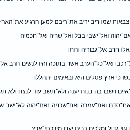
צבאות שמו ריב יריב את־ריבם למען הרגיע את־הארץ ו
־יהוה ואל־ישבי בבל ואל־שריה ואל־חכמיה׃
לו חרב אל־גבוריה וחתו׃
־רכבו ואל־כל־הערב אשר בתוכה והיו לנשים חרב אל־או
שו כי ארץ פסלים היא ובאימים יתהללו׃
איים וישבו בה בנות יענה ולא־תשב עוד לנצח ולא תשכו
־סדם ואת־עמרה ואת־שכניה נאם־יהוה לא־ישב שם 
גוי גדול ומלכים רבים יערו מירכתי־ארץ׃