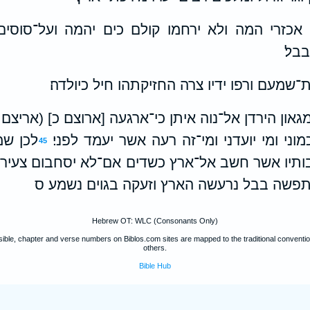
ו אכזרי המה ולא ירחמו קולם כים יהמה ועל־סוסים
בל׃
מעם ורפו ידיו צרה החזיקתהו חיל כיולדה׃
און הירדן אל־נוה איתן כי־ארגעה [ארוצם כ] (אריצם 
וני ומי יועדני ומי־זה רעה אשר יעמד לפני׃
לכן שמ
45
תיו אשר חשב אל־ארץ כשדים אם־לא יסחבום צעירי
תפשה בבל נרעשה הארץ וזעקה בגוים נשמע׃ ס
Hebrew OT: WLC (Consonants Only)
ible, chapter and verse numbers on Biblos.com sites are mapped to the traditional convent
others.
Bible Hub