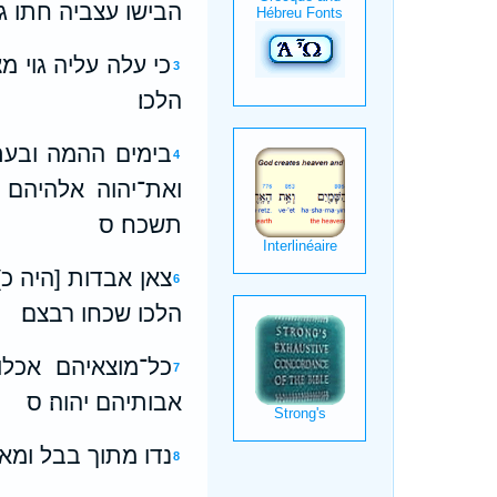
הבישו עצביה חתו גל
כי עלה עליה גוי 
3
הלכו׃
בימים ההמה ובעת 
4
ואת־יהוה אלהיהם י
תשכח׃ ס
צאן אבדות [היה כ]
6
הלכו שכחו רבצם׃
כל־מוצאיהם אכל
7
אבותיהם יהוה׃ ס
נדו מתוך בבל ומארץ
8