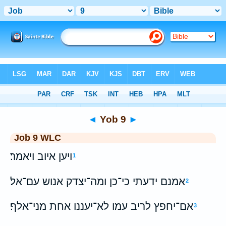
Bible
>
WLC
> Yob 9
◄
Yob 9
►
Job 9 WLC
ויען איוב ויאמר׃
1
אמנם ידעתי כי־כן ומה־יצדק אנוש עם־אל׃
2
אם־יחפץ לריב עמו לא־יעננו אחת מני־אלף׃
3