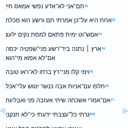
תם־אני לא־אדע נפשי אמאס חיי׃
21
אחת היא על־כן אמרתי תם ורשע הוא מכלה׃
22
אםש־וט ימית פתאם למסת נקים ילעג׃
23
ארץ ׀ נתנה ביד־רשע פני־שפטיה יכסה
24
אם־לא אפוא מי־הוא׃
וימי קלו מני־רץ ברחו לא־ראו טובה׃
25
חלפו עם־אניות אבה כנשר יטוש עלי־אכל׃
26
אם־אמרי אשכחה שיחי אעזבה פני ואבליגה׃
27
יגרתי כל־עצבתי ידעתי כי־לא תנקני׃
28