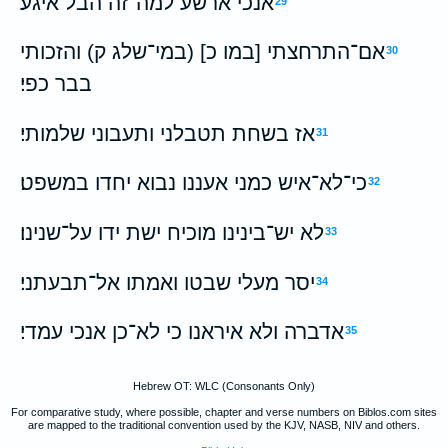
אנכי ארשע למה־זה הבל איגע׃
29
אם־התרחצתי [במו כ] (במי־שלג ק) והזכותי
30
בבר כפי׃
אז בשחת תטבלני ותעבוני שלמותי׃
31
כי־לא־איש כמני אעננו נבוא יחדו במשפט׃
32
לא יש־בינינו מוכיח ישת ידו על־שנינו׃
33
יסר מעלי שבטו ואמתו אל־תבעתני׃
34
אדברה ולא איראנו כי לא־כן אנכי עמדי׃
35
Hebrew OT: WLC (Consonants Only)
For comparative study, where possible, chapter and verse numbers on Biblos.com sites
are mapped to the traditional convention used by the KJV, NASB, NIV and others.