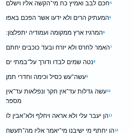
חכם לבב ואמיץ כח מי־הקשה אליו וישלם׃
4
המעתיק הרים ולא ידעו אשר הפכם באפו׃
5
המרגיז ארץ ממקומה ועמודיה יתפלצון ׃
6
האמר לחרס ולא יזרח ובעד כוכבים יחתם׃
7
נטה שמים לבדו ודורך על־במתי ים׃
8
עשה־עש כסיל וכימה וחדרי תמן׃
9
עשה גדלות עד־אין חקר ונפלאות עד־אין
10
מספר׃
הן יעבר עלי ולא אראה ויחלף ולא־אבין לו׃
11
הן יחתף מי ישיבנו מי־יאמר אליו מה־תעשה׃
12