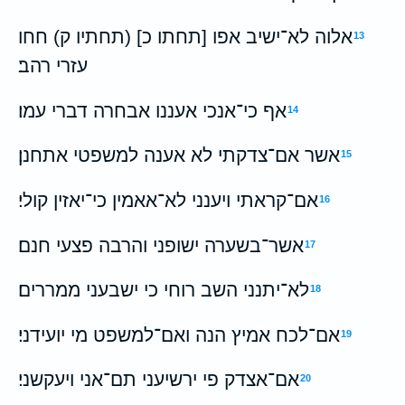
אלוה לא־ישיב אפו [תחתו כ] (תחתיו ק) חחו
13
עזרי רהב׃
אף כי־אנכי אעננו אבחרה דברי עמו׃
14
אשר אם־צדקתי לא אענה למשפטי אתחנן׃
15
אם־קראתי ויענני לא־אאמין כי־יאזין קולי׃
16
אשר־בשערה ישופני והרבה פצעי חנם׃
17
לא־יתנני השב רוחי כי ישבעני ממררים׃
18
אם־לכח אמיץ הנה ואם־למשפט מי יועידני׃
19
אם־אצדק פי ירשיעני תם־אני ויעקשני׃
20