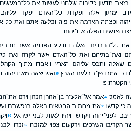
בזאת תדעון כי־יהוה שלחני לעשות את כל־המעשים 
דם ימתון אלה ופקדת כל־האדם יפקד עליהם ל
יהוה ופצתה האדמה את־פיה ובלעה אתם ואת־כל־אשר
צו האנשים האלה את־יהוה׃
ר את כל־הדברים האלה ותבקע האדמה אשר תחתיה
ם ואת־בתיהם ואת כל־האדם אשר לקרח ואת כל־ה
ם שאלה ותכס עליהם הארץ ויאבדו מתוך הקהל׃
 כי אמרו פן־תבלענו הארץ׃
ואש יצאה מאת יהוה 
35
 הקטרת׃ פ
ה לאמר׃
אמר אל־אלעזר בן־אהרן הכהן וירם את־ה
37
כי קדשו׃
את מחתות החטאים האלה בנפשתם ועשו
38
בם לפני־יהוה ויקדשו ויהיו לאות לבני ישראל׃
ויק
39
הקריבו השרפים וירקעום צפוי למזבח׃
זכרון לבנ
40