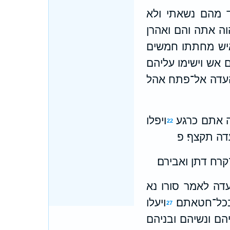
 מהם נשאתי ולא
וה אתה והם ואהרן
איש מחתתו חמשים
ם אש וישימו עליהם
העדה אל־פתח אהל
 אתם כרגע׃
ויפלו
22
דה תקצף׃ פ
רח דתן ואבירם׃
עדה לאמר סורו נא
כל־חטאתם׃
ויעלו
27
הם ונשיהם ובניהם