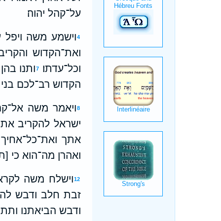
על־קהל יהוה׃
וישמע משה ויפל על
4
ואת־הקדוש והקריב 
וכל־עדתו׃
ותנו בהן
7
הקדוש רב־לכם בני לו
ויאמר משה אל־קרח
8
ישראל להקריב אתכ
אתך ואת־כל־אחיך ב
ואהרן מה־הוא כי [תלו
וישלח משה לקרא 
12
זבת חלב ודבש להמ
ודבש הביאתנו ותתן