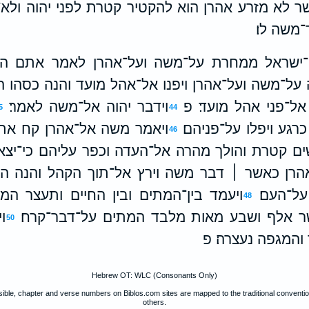
ר לא מזרע אהרן הוא להקטיר קטרת לפני יהוה ולא־
־משה לו׃
ני־ישראל ממחרת על־משה ועל־אהרן לאמר אתם ה
על־משה ועל־אהרן ויפנו אל־אהל מועד והנה כסהו הענ
אל־פני אהל מועד׃ פ
וידבר יהוה אל־משה לאמר׃
5
44
גע ויפלו על־פניהם׃
ויאמר משה אל־אהרן קח את
46
ם קטרת והולך מהרה אל־העדה וכפר עליהם כי־יצא 
הרן כאשר ׀ דבר משה וירץ אל־תוך הקהל והנה הח
ל־העם׃
ויעמד בין־המתים ובין החיים ותעצר המג
48
 אלף ושבע מאות מלבד המתים על־דבר־קרח׃
ו
50
והמגפה נעצרה׃ פ
Hebrew OT: WLC (Consonants Only)
ible, chapter and verse numbers on Biblos.com sites are mapped to the traditional convent
others.