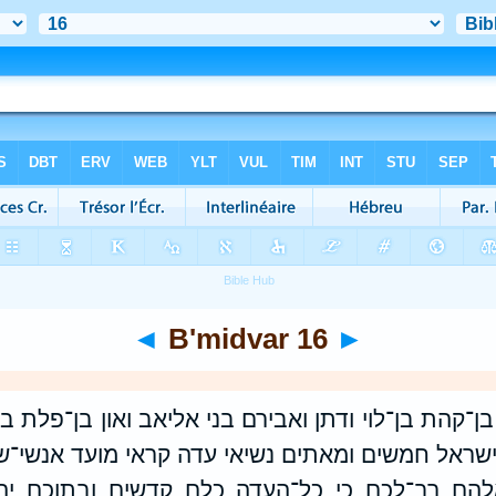
◄
B'midvar 16
►
ן־קהת בן־לוי ודתן ואבירם בני אליאב ואון בן־פלת בני
שראל חמשים ומאתים נשיאי עדה קראי מועד אנשי־ש
אלהם רב־לכם כי כל־העדה כלם קדשים ובתוכם יה