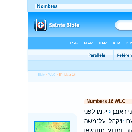
Bible
>
WLC
> B'midvar 16
Numbers 16 WLC
 ראובן׃
ויקמו לפני
2
ם׃
ויקהלו על־משה
3
וה ומדוע תתנשאו