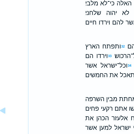
האלה כי־לא מלבי׃
א יהוה שלחני׃
 להם וירדו חיים
ם׃
ותפתח הארץ
32
רכוש׃
וירדו הם
33
וכל־ישראל אשר
34
ותאכל את החמשים
מחתת מבין השרפה
 אתם רקעי פחים
ח אלעזר הכהן את
י ישראל למען אשר