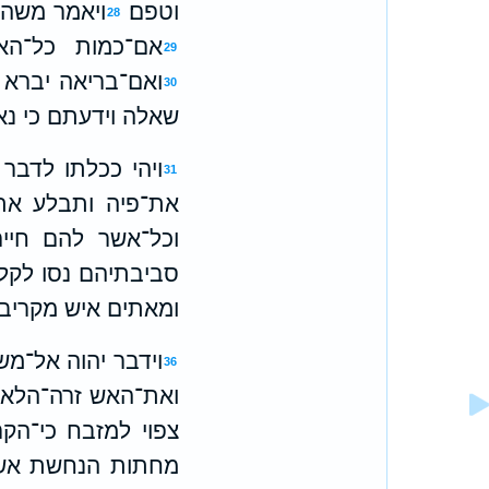
וטפם׃
ויאמר משה 
28
אם־כמות כל־הא
29
ואם־בריאה יברא 
30
שאלה וידעתם כי נא
ויהי ככלתו לדב
31
את־פיה ותבלע את
וכל־אשר להם חיי
סביבתיהם נסו לקלם
ומאתים איש מקריבי
וידבר יהוה אל־מש
36
ואת־האש זרה־הלאה 
צפוי למזבח כי־הקרי
מחתות הנחשת אשר 