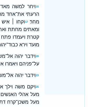
ויחר למשה מאד 
15
הרעתי את־אחד מה
מחר׃
וקחו ׀ איש
17
ומאתים מחתת ואתה
קטרת ויעמדו פתח א
מועד וירא כבוד־יהו
וידבר יהוה אל־מש
20
על־פניהם ויאמרו א
וידבר יהוה אל־מש
23
ויקם משה וילך אל־
25
מעל אהלי האנשים 
מעל משכן־קרח דתן 