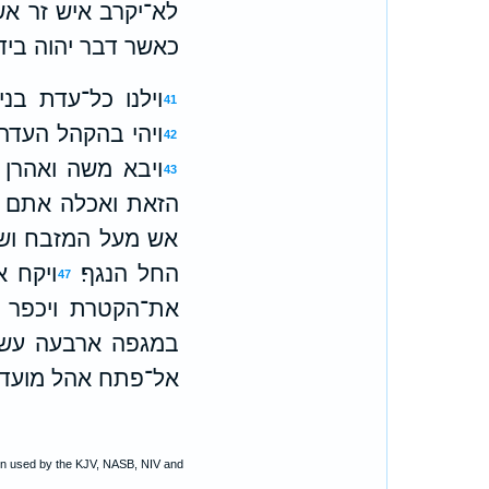
לא־יקרב איש זר אש
כאשר דבר יהוה ביד
וילנו כל־עדת ב
41
ויהי בהקהל העדה 
42
ויבא משה ואהרן 
43
הזאת ואכלה אתם כר
אש מעל המזבח ושי
החל הנגף׃
ויקח א
47
את־הקטרת ויכפר ע
במגפה ארבעה עשר
אל־פתח אהל מועד 
ion used by the KJV, NASB, NIV and