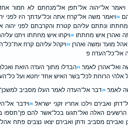
ויאמר אל־יהוה אל־תפן אל־מנחתם לא חמור אחד
ם׃
ויאמר משה אל־קרח אתה וכל־עדתך היו לפני יה
16
 מחתתו ונתתם עליהם קטרת והקרבתם לפני יהוה 
 ואהרן איש מחתתו׃
ויקחו איש מחתתו ויתנו עליה
18
הל מועד ומשה ואהרן׃
ויקהל עליהם קרח את־כל־
19
ה אל־כל־העדה׃ פ
ה ואל־אהרן לאמר׃
הבדלו מתוך העדה הזאת ואכלה
21
ל אלהי הרוחת לכל־בשר האיש אחד יחטא ועל כל־הע
ה לאמר׃
דבר אל־העדה לאמר העלו מסביב למשכן־ק
24
דתן ואבירם וילכו אחריו זקני ישראל׃
וידבר אל־ה
26
הרשעים האלה ואל־תגעו בכל־אשר להם פן־תספו ב
ואבירם מסביב ודתן ואבירם יצאו נצבים פתח אהלי