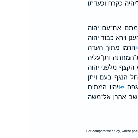
יהיה כקרח וכעדתו
מתם את־עם יהוה׃
ן וירא כבוד יהוה׃
הרמו מתוך העדה
4
־המחתה ותן־עליה
הקצף מלפני יהוה
ל הנגף בעם ויתן
פה׃
ויהיו המתים
49
ישב אהרן אל־משה
For comparative study, where poss