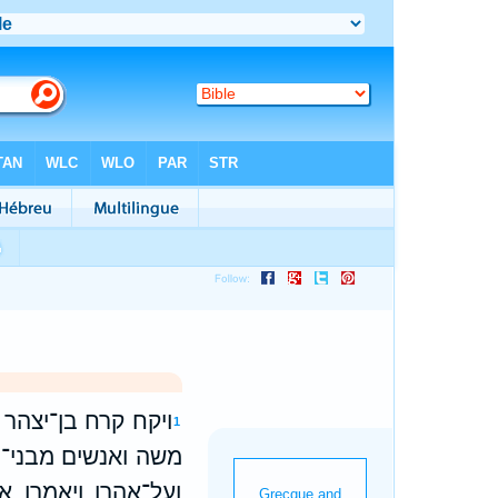
ויקח קרח בן־יצהר ב
1
משה ואנשים מבני־י
ועל־אהרן ויאמרו 