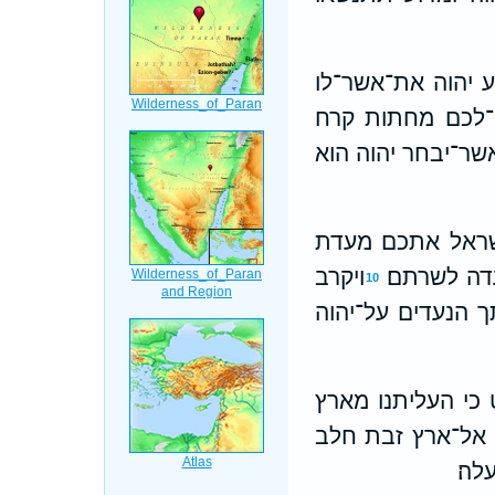
ע יהוה את־אשר־לו
־לכם מחתות קרח
אשר־יבחר יהוה הוא
שראל אתכם מעדת
דה לשרתם׃
ויקרב
10
ך הנעדים על־יהוה
כי העליתנו מארץ
אל־ארץ זבת חלב
לה׃