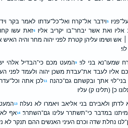
־פניו׃
וידבר אל־קרח ואל־כל־עדתו לאמר בקר ויד
5
אליו ואת אשר יבחר־בו יקריב אליו׃
זאת עשו קחו
6
 ׀ אש ושימו עליהן קטרת לפני יהוה מחר והיה האיש 
י׃
 שמעו־נא בני לוי׃
המעט מכם כי־הבדיל אלהי י
9
ם אליו לעבד את־עבדת משכן יהוה ולעמד לפני הע
ני־לוי אתך ובקשתם גם־כהנה׃
לכן אתה וכל־עדת
11
נו כ] (תלינו ק) עליו׃
לדתן ולאבירם בני אליאב ויאמרו לא נעלה׃
המעט 
13
יתנו במדבר כי־תשתרר עלינו גם־השתרר׃
אף לא 
14
־לנו נחלת שדה וכרם העיני האנשים ההם תנקר לא נע