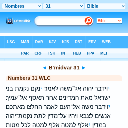
Bible
>
WLC
> B'midvar 31
◄
B'midvar 31
►
Numbers 31 WLC
וידבר יהוה אל־משה לאמר׃
נקם נקמת בני
2
1
ישראל מאת המדינים אחר תאסף אל־עמיך׃
וידבר משה אל־העם לאמר החלצו מאתכם
3
אנשים לצבא ויהיו על־מדין לתת נקמת־יהוה
במדין׃
אלף למטה אלף למטה לכל מטות
4