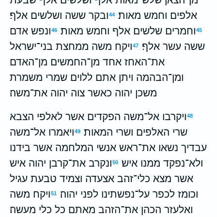
אלפים וחמש מאות׃
ובקר ששה ושלשים אלף׃
44
וחמרים שלשים אלף וחמש מאות׃
ונפש אדם
46
45
ששה עשר אלף׃
ויקח משה ממחצת בני־ישראל
47
את־האחז אחד מן־החמשים מן־האדם
ומן־הבהמה ויתן אתם ללוים שמרי משמרת
משכן יהוה כאשר צוה יהוה את־משה׃
ויקרבו אל־משה הפקדים אשר לאלפי הצבא
48
שרי האלפים ושרי המאות׃
ויאמרו אל־משה
49
עבדיך נשאו את־ראש אנשי המלחמה אשר בידנו
ולא־נפקד ממנו איש׃
ונקרב את־קרבן יהוה איש
50
אשר מצא כלי־זהב אצעדה וצמיד טבעת עגיל
וכומז לכפר על־נפשתינו לפני יהוה׃
ויקח משה
51
ואלעזר הכהן את־הזהב מאתם כל כלי מעשה׃