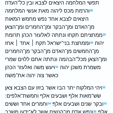
תפשי המלחמה היצאים לצבא ובין כל־העדה׃
והרמת מכס ליהוה מאת אנשי המלחמה
28
היצאים לצבא אחד נפש מחמש המאות
מן־האדם ומן־הבקר ומן־החמרים ומן־הצאן׃
ממחציתם תקחו ונתתה לאלעזר הכהן תרומת
29
יהוה׃
וממחצת בני־ישראל תקח ׀ אחד ׀ אחז
30
מן־החמשים מן־האדם מן־הבקר מן־החמרים
ומן־הצאן מכל־הבהמה ונתתה אתם ללוים שמרי
משמרת משכן יהוה׃
ויעש משה ואלעזר הכהן
31
כאשר צוה יהוה את־משה׃
ויהי המלקוח יתר הבז אשר בזזו עם הצבא צאן
32
שש־מאות אלף ושבעים אלף וחמשת־אלפים ׃
ובקר שנים ושבעים אלף׃
וחמרים אחד וששים
34
33
אלף׃
ונפש אדם מן־הנשים אשר לא־ידעו משכב
35