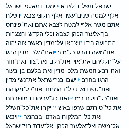
ישראל תשלחו לצבא׃
וימסרו מאלפי ישראל
5
אלף למטה שנים־עשר אלף חלוצי צבא׃
וישלח
6
אתם משה אלף למטה לצבא אתם ואת־פינחס
בן־אלעזר הכהן לצבא וכלי הקדש וחצצרות
התרועה בידו׃
ויצבאו על־מדין כאשר צוה יהוה
7
את־משה ויהרגו כל־זכר׃
ואת־מלכי מדין הרגו
8
על־חלליהם את־אוי ואת־רקם ואת־צור ואת־חור
ואת־רבע חמשת מלכי מדין ואת בלעם בן־בעור
הרגו בחרב׃
וישבו בני־ישראל את־נשי מדין
9
ואת־טפם ואת כל־בהמתם ואת־כל־מקנהם
ואת־כל־חילם בזזו׃
ואת כל־עריהם במושבתם
10
ואת כל־טירתם שרפו באש׃
ויקחו את־כל־השלל
11
ואת כל־המלקוח באדם ובבהמה׃
ויבאו
12
אל־משה ואל־אלעזר הכהן ואל־עדת בני־ישראל