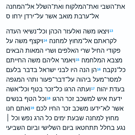
את־השבי ואת־המלקוח ואת־השלל אל־המחנה
אל־ערבת מואב אשר על־ירדן ירחו׃ ס
ויצאו משה ואלעזר הכהן וכל־נשיאי העדה
13
לקראתם אל־מחוץ למחנה׃
ויקצף משה על
14
פקודי החיל שרי האלפים ושרי המאות הבאים
מצבא המלחמה׃
ויאמר אליהם משה החייתם
15
כל־נקבה׃
הן הנה היו לבני ישראל בדבר בלעם
16
למסר־מעל ביהוה על־דבר־פעור ותהי המגפה
בעדת יהוה׃
ועתה הרגו כל־זכר בטף וכל־אשה
17
ידעת איש למשכב זכר הרגו׃
וכל הטף בנשים
18
אשר לא־ידעו משכב זכר החיו לכם׃
ואתם חנו
19
מחוץ למחנה שבעת ימים כל הרג נפש וכל ׀
נגע בחלל תתחטאו ביום השלישי וביום השביעי