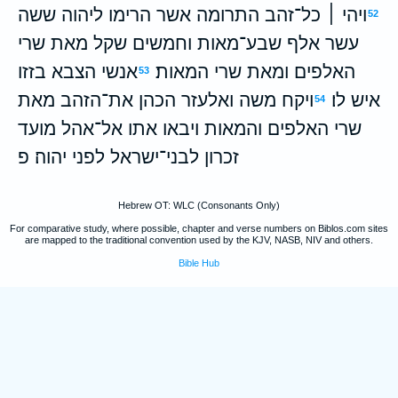
ויהי ׀ כל־זהב התרומה אשר הרימו ליהוה ששה
52
עשר אלף שבע־מאות וחמשים שקל מאת שרי
האלפים ומאת שרי המאות׃
אנשי הצבא בזזו
53
איש לו׃
ויקח משה ואלעזר הכהן את־הזהב מאת
54
שרי האלפים והמאות ויבאו אתו אל־אהל מועד
זכרון לבני־ישראל לפני יהוה׃ פ
Hebrew OT: WLC (Consonants Only)
For comparative study, where possible, chapter and verse numbers on Biblos.com sites
are mapped to the traditional convention used by the KJV, NASB, NIV and others.
Bible Hub