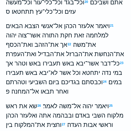
אתם ושביכם׃
וכל־בגד וכל־כלי־עור וכל־מעשה
20
עזים וכל־כלי־עץ תתחטאו׃ ס
ויאמר אלעזר הכהן אל־אנשי הצבא הבאים
21
למלחמה זאת חקת התורה אשר־צוה יהוה
את־משה׃
אך את־הזהב ואת־הכסף
22
את־הנחשת את־הברזל את־הבדיל ואת־העפרת׃
כל־דבר אשר־יבא באש תעבירו באש וטהר אך
23
במי נדה יתחטא וכל אשר לא־יבא באש תעבירו
במים׃
וכבסתם בגדיכם ביום השביעי וטהרתם
24
ואחר תבאו אל־המחנה׃ פ
ויאמר יהוה אל־משה לאמר׃
שא את ראש
26
25
מלקוח השבי באדם ובבהמה אתה ואלעזר הכהן
וראשי אבות העדה׃
וחצית את־המלקוח בין
27