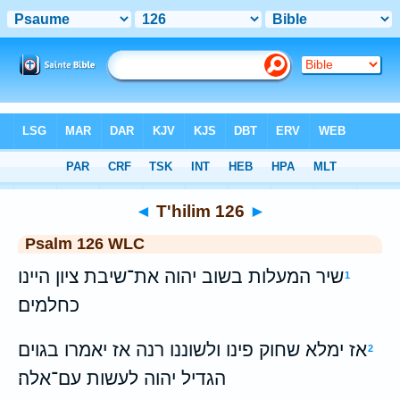
Bible
>
WLC
> T'hilim 126
◄
T'hilim 126
►
Psalm 126 WLC
שיר המעלות בשוב יהוה את־שיבת ציון היינו
1
כחלמים׃
אז ימלא שחוק פינו ולשוננו רנה אז יאמרו בגוים
2
הגדיל יהוה לעשות עם־אלה׃