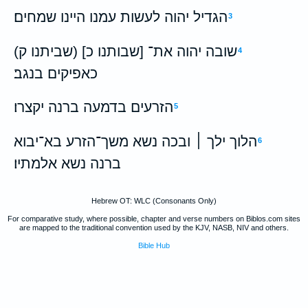
הגדיל יהוה לעשות עמנו היינו שמחים׃
3
שובה יהוה את־ [שבותנו כ] (שביתנו ק)
4
כאפיקים בנגב׃
הזרעים בדמעה ברנה יקצרו׃
5
הלוך ילך ׀ ובכה נשא משך־הזרע בא־יבוא
6
ברנה נשא אלמתיו׃
Hebrew OT: WLC (Consonants Only)
For comparative study, where possible, chapter and verse numbers on Biblos.com sites
are mapped to the traditional convention used by the KJV, NASB, NIV and others.
Bible Hub